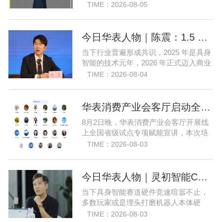
合创始人、CTO 曾国洋带领团队选择一
TIME：2026-08-05
条小众赛道：深耕端侧轻量化大模型，
把先进 AI 能力压缩装进手机、智能汽车
乃至各类小型智能硬件之中，凭借扎实
今日华表人物｜陈震：1.5 亿资金赋能，享刻解锁餐饮机器人规模化
的技术深耕与严谨的工程思维，走出国
当下行业普遍形成共识，2025 年是具身
产 AI 差异化落地之路。在曾国洋的技术
智能的技术元年，2026 年正式迈入商业
布局中，自然流畅的全模态
化落地关键之年。身处行业浪潮之中，
TIME：2026-08-04
享刻智能创始人、CEO 陈震表示，当前
全行业都在艰难寻找适配的落地场景，
脱离真实商业需求的技术研发终究难以
华表消费产业会客厅启动全国省级试点招募，首次线上宣讲会圆满举办
长久，这也是享刻智能自创立之初便坚
8月2日晚，华表消费产业会客厅开展线
守场景驱动路线的核心缘由。享刻智能
上全国省级试点专项赋能宣讲，本次培
创始人、CEO 陈震纵观当前具
训由项目主理人孙燕南亲自宣讲，吸引
TIME：2026-08-03
了来自贵州、河北、北京、天津、常
州、四川、广东、无锡等多地物业方、
产业园区运营负责人参与，聚焦存量空
今日华表人物｜灵初智能CEO王启斌：押注千万级数据解锁具身智能质变
间盘活、私域变现、稳现金流搭建、试
当下具身智能赛道硬件竞速喧嚣不止，
点落地等核心内容。宣讲立足当下市场
多数玩家或是埋头打磨机器人本体硬
现状，深度剖析行业双重发展困境
件，或是聚焦单一模型研发，灵初智能
TIME：2026-08-03