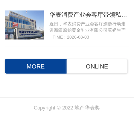
自创立之初便守住初心，以自研操作大
脑为核心，软硬一体布局多模态数据基
建，跳出同质化内卷。本期对话灵初智
华表消费产业会客厅带领私域直播团队走进新疆原始黄金乳业，溯源新疆好驼奶
能创始人王启斌，拆解其从创立第一天
近日，华表消费产业会客厅溯源行动走
便锁定灵巧操作赛道的底层逻辑，点明
进新疆原始黄金乳业有限公司驼奶生产
数据规模才是决定行业拐点的核心
基地，集结远方好物主力主播在内的 50
TIME：2026-08-03
位头部私域主播组团深入工厂一线实地
探访溯源。本次实地溯源依托华表已达
成战略合作的 75 家优质私域电商渠道资
源同步联动，以沉浸式实景打卡、全流
MORE
ONLINE
程实地核验、社群实时直播种草的形
式，全方位拆解新疆优质驼奶
Copyright © 2022 地产华表奖