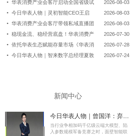
•
华表消费产业会客厅启动全国省级试
2026-08-03
点招募，首次线上宣讲会圆满举办
•
今日华表人物｜灵初智能CEO王启
2026-08-03
斌：押注千万级数据解锁具身智能质变
•
华表消费产业会客厅带领私域直播团
2026-08-03
队走进新疆原始黄金乳业，溯源新疆好
•
稳现金流、稳经营底盘！华表消费产
2026-07-30
驼奶
业会客厅携手75家头部私域电商渠道赋
•
依托华表生态赋能存量市场《华表消
2026-07-28
能地产存量空间，打造消费产业新基建
费产业会客厅》项目签约落地
•
今日华表人物｜智来数字总经理夏敦
2026-07-24
申：探寻城市风险 AI 防控创新之路
新闻中心
今日华表人物｜曾国洋：弃参数内卷，以知识密度铸就端侧 AI 新未来
当行业争相加码千亿级云端大模型、陷
入参数规模军备竞赛之时，面壁智能联