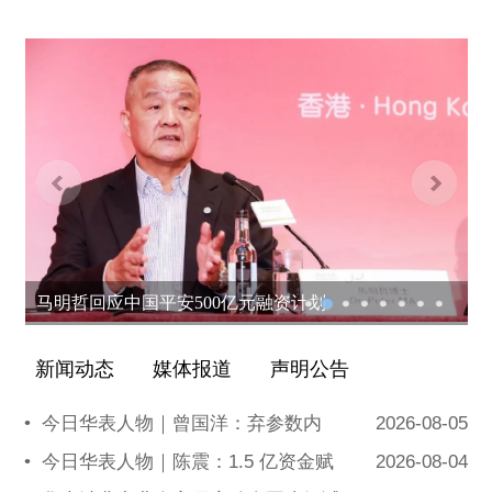
2.17%.
百联股份2024年营收276.75亿 归母净利润
15.67亿.
华润置地2025年首季销售金额512亿元 按年增
长0.9%.
吴仕岩：以匠心致创新 为高质量人居贡
献“水”智慧.
2024中国城市创新产业高峰论坛定于12月28
马明哲回应中国平安500亿元融资计划
日举办！以开放姿态拥抱未来.
2024中国城市创新产业高峰论坛定于12月28
新闻动态
媒体报道
声明公告
日举办！以开放姿态拥抱未来.
•
今日华表人物｜曾国洋：弃参数内
2026-08-05
搭建中阿数字科创合作桥梁 中阿合作与发展
卷，以知识密度铸就端侧 AI 新未来
协会主席卡西姆・特法利到访华表生态资源交
•
今日华表人物｜陈震：1.5 亿资金赋
2026-08-04
易平台座谈交流.
能，享刻解锁餐饮机器人规模化