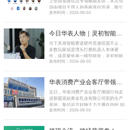
上全国省级试点专项赋能宣讲，本次培
训由项目主理人孙燕南亲自宣讲，吸引
发布时间：2026-08-03
了来自贵州、河北、北京、天津、常
州、四川、广东、无锡等多地物业方、
产业园区运营负责人参与，聚焦存量空
今日华表人物｜灵初智能CEO王启斌：押注千万级数据解锁具身智能质变
间盘活、私域变现、稳现金流搭建、试
点落地等核心内容。宣讲立足当下市场
当下具身智能赛道硬件竞速喧嚣不止，
现状，深度剖析行业双重发展困境
多数玩家或是埋头打磨机器人本体硬
件，或是聚焦单一模型研发，灵初智能
发布时间：2026-08-03
自创立之初便守住初心，以自研操作大
脑为核心，软硬一体布局多模态数据基
建，跳出同质化内卷。本期对话灵初智
华表消费产业会客厅带领私域直播团队走进新疆原始黄金乳业，溯源新疆好驼奶
能创始人王启斌，拆解其从创立第一天
便锁定灵巧操作赛道的底层逻辑，点明
近日，华表消费产业会客厅溯源行动走
数据规模才是决定行业拐点的核心
进新疆原始黄金乳业有限公司驼奶生产
基地，集结远方好物主力主播在内的 50
发布时间：2026-08-03
位头部私域主播组团深入工厂一线实地
探访溯源。本次实地溯源依托华表已达
成战略合作的 75 家优质私域电商渠道资