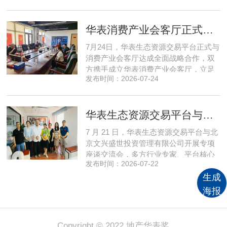
是简单的设备智能化，而是打通感知、
研判、预警、处置全链条，推动城市安
华表消费产业会客厅正式成立！
全从 “事后救火” 转向 “事前防患”。依靠
清晰的发展方向与持续不断的研发投
7月24日，华表生态资源交易平台正式与
入，智来数字稳步搭建起面
消费产业会客厅达成全面战略合作，双
方携手成立华表消费产业会客厅，立足
发布时间：2026-07-24
提振消费、激活内需的市场发展导向，
依托产业资源整合与场景运营优势，打
造可持续、高稳定的现金流新型产业模
华表生态资源交易平台与文兴盛世座谈共谋存量资产升级新路径
式，精准赋能物业公司、房地产开发公
司、各类产业园区等市场主体转型升
7 月 21 日，华表生态资源交易平台与北
级。华表生态资源交易平台主席、
京文兴盛世投资管理有限公司开展专项
座谈交流会，多方行业专家、平台核心
发布时间：2026-07-22
管理层齐聚现场，围绕资源联动、项目
生成
落地、产业升级展开深度磋商。北京文
兴盛世投资管理有限公司总经理、对外
海报
经济贸易大学数商学院客座教授、消费
产业会客厅项目核心发起人孙燕南；华
表生态资源交易平台董事长吴
Copyright © 2022 地产华表奖