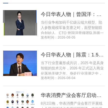
今日华表人物｜曾国洋：弃参数内卷，以知识密度铸就端侧 AI 新未来
当行业争相加码千亿级云端大模型、陷
入参数规模军备竞赛之时，面壁智能联
合创始人、CTO 曾国洋带领团队选择一
发布时间：2026-08-05
条小众赛道：深耕端侧轻量化大模型，
把先进 AI 能力压缩装进手机、智能汽车
乃至各类小型智能硬件之中，凭借扎实
今日华表人物｜陈震：1.5 亿资金赋能，享刻解锁餐饮机器人规模化
的技术深耕与严谨的工程思维，走出国
产 AI 差异化落地之路。在曾国洋的技术
当下行业普遍形成共识，2025 年是具身
布局中，自然流畅的全模态
智能的技术元年，2026 年正式迈入商业
化落地关键之年。身处行业浪潮之中，
发布时间：2026-08-04
享刻智能创始人、CEO 陈震表示，当前
全行业都在艰难寻找适配的落地场景，
脱离真实商业需求的技术研发终究难以
华表消费产业会客厅启动全国省级试点招募，首次线上宣讲会圆满举办
长久，这也是享刻智能自创立之初便坚
守场景驱动路线的核心缘由。享刻智能
8月2日晚，华表消费产业会客厅开展线
创始人、CEO 陈震纵观当前具