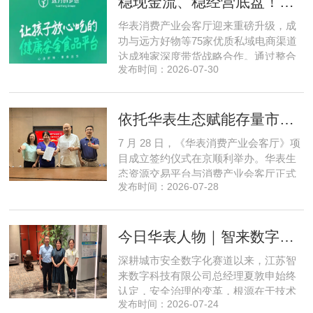
稳现金流、稳经营底盘！华表消费产业会客厅携手75家头部私域电商渠道赋能地产存量空间，打造消费产业新基建
源同步联动，以沉浸式实景打卡、全流
程实地核验、社群实时直播种草的形
华表消费产业会客厅迎来重磅升级，成
式，全方位拆解新疆优质驼奶
功与远方好物等75家优质私域电商渠道
达成独家深度带货战略合作。通过整合
发布时间：2026-07-30
全网顶尖私域资源，项目搭建起全国性
私域流通渠道网络，构筑起覆盖全域、
精准触达3000万家庭的千万级私域流量
依托华表生态赋能存量市场《华表消费产业会客厅》项目签约落地
矩阵，核心竞争力与行业影响力实现跨
越式跃升，为国内消费产业破局升级、
7 月 28 日，《华表消费产业会客厅》项
实体经济长效发展注入全新动能
目成立签约仪式在京顺利举办。华表生
态资源交易平台与消费产业会客厅正式
发布时间：2026-07-28
签署合作协议，标志着立足华表生态资
源交易平台存量生态体系的消费产业综
合服务平台全面启动建设。华表生态资
今日华表人物｜智来数字总经理夏敦申：探寻城市风险 AI 防控创新之路
源交易平台董事长吴海花，消费产业会
客厅项目核心发起人、北京文兴盛世投
深耕城市安全数字化赛道以来，江苏智
资管理有限公司总经理孙燕南
来数字科技有限公司总经理夏敦申始终
认定，安全治理的变革，根源在于技术
发布时间：2026-07-24
模式的革新。在他看来，智慧消防不只