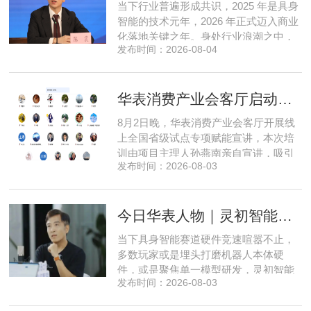
当下行业普遍形成共识，2025 年是具身
布局中，自然流畅的全模态
智能的技术元年，2026 年正式迈入商业
化落地关键之年。身处行业浪潮之中，
发布时间：2026-08-04
享刻智能创始人、CEO 陈震表示，当前
全行业都在艰难寻找适配的落地场景，
脱离真实商业需求的技术研发终究难以
华表消费产业会客厅启动全国省级试点招募，首次线上宣讲会圆满举办
长久，这也是享刻智能自创立之初便坚
守场景驱动路线的核心缘由。享刻智能
8月2日晚，华表消费产业会客厅开展线
创始人、CEO 陈震纵观当前具
上全国省级试点专项赋能宣讲，本次培
训由项目主理人孙燕南亲自宣讲，吸引
发布时间：2026-08-03
了来自贵州、河北、北京、天津、常
州、四川、广东、无锡等多地物业方、
产业园区运营负责人参与，聚焦存量空
今日华表人物｜灵初智能CEO王启斌：押注千万级数据解锁具身智能质变
间盘活、私域变现、稳现金流搭建、试
点落地等核心内容。宣讲立足当下市场
当下具身智能赛道硬件竞速喧嚣不止，
现状，深度剖析行业双重发展困境
多数玩家或是埋头打磨机器人本体硬
件，或是聚焦单一模型研发，灵初智能
发布时间：2026-08-03
自创立之初便守住初心，以自研操作大
脑为核心，软硬一体布局多模态数据基