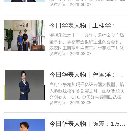
发布时间：2026-08-07
月，郅海杰任北京市西城区委副书记，
区政府党组书记、副区长、代理区长；
而后任西城区委副书记，区政府党组书
今日华表人物｜王桂华：扎根承德守本心，三度跨界深耕本土实业新征程
记、区长。至此番履新。郅海杰，男，
汉族，1972年11月生，河南许昌人，在
深耕承德本土二十余年，承德金宝广场
职研究生，中共党员。曾任北京
董事长、承德市金银珠宝业商会会长、
双滦区工商联副主席王桂华完成了从体
发布时间：2026-08-07
制内从业者、玉石珠宝创业者，到地产
开发操盘者，再布局高端酒店、社区底
商数字化运营的三次关键跨界。在她看
今日华表人物｜曾国洋：弃参数内卷，以知识密度铸就端侧 AI 新未来
来，三四线城市创业最忌讳浮躁跟风、
急于求成，唯有守住踏实稳健的初心，
当行业争相加码千亿级云端大模型、陷
立足本地需求顺势迭代，方能穿
入参数规模军备竞赛之时，面壁智能联
合创始人、CTO 曾国洋带领团队选择一
发布时间：2026-08-05
条小众赛道：深耕端侧轻量化大模型，
把先进 AI 能力压缩装进手机、智能汽车
乃至各类小型智能硬件之中，凭借扎实
今日华表人物｜陈震：1.5 亿资金赋能，享刻解锁餐饮机器人规模化
的技术深耕与严谨的工程思维，走出国
产 AI 差异化落地之路。在曾国洋的技术