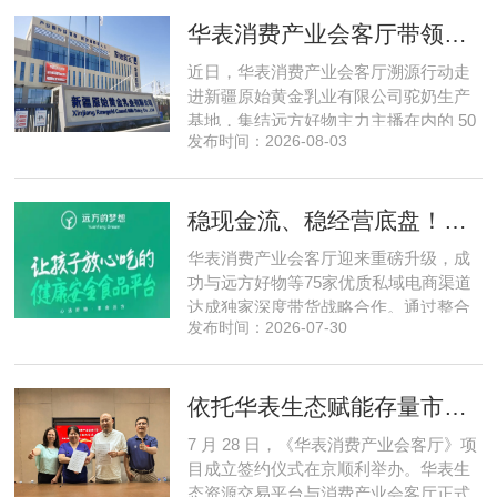
建，跳出同质化内卷。本期对话灵初智
华表消费产业会客厅带领私域直播团队走进新疆原始黄金乳业，溯源新疆好驼奶
能创始人王启斌，拆解其从创立第一天
便锁定灵巧操作赛道的底层逻辑，点明
近日，华表消费产业会客厅溯源行动走
数据规模才是决定行业拐点的核心
进新疆原始黄金乳业有限公司驼奶生产
基地，集结远方好物主力主播在内的 50
发布时间：2026-08-03
位头部私域主播组团深入工厂一线实地
探访溯源。本次实地溯源依托华表已达
成战略合作的 75 家优质私域电商渠道资
稳现金流、稳经营底盘！华表消费产业会客厅携手75家头部私域电商渠道赋能地产存量空间，打造消费产业新基建
源同步联动，以沉浸式实景打卡、全流
程实地核验、社群实时直播种草的形
华表消费产业会客厅迎来重磅升级，成
式，全方位拆解新疆优质驼奶
功与远方好物等75家优质私域电商渠道
达成独家深度带货战略合作。通过整合
发布时间：2026-07-30
全网顶尖私域资源，项目搭建起全国性
私域流通渠道网络，构筑起覆盖全域、
精准触达3000万家庭的千万级私域流量
依托华表生态赋能存量市场《华表消费产业会客厅》项目签约落地
矩阵，核心竞争力与行业影响力实现跨
越式跃升，为国内消费产业破局升级、
7 月 28 日，《华表消费产业会客厅》项
实体经济长效发展注入全新动能
目成立签约仪式在京顺利举办。华表生
态资源交易平台与消费产业会客厅正式