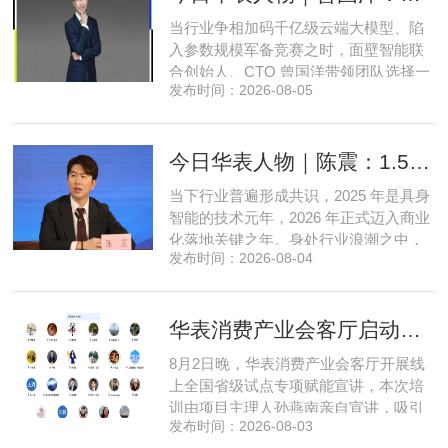
急于求成，唯有守住踏实稳健的初心，
当行业争相加码千亿级云端大模型、陷
立足本地需求顺势迭代，方能穿
入参数规模军备竞赛之时，面壁智能联
合创始人、CTO 曾国洋带领团队选择一
发布时间：2026-08-05
条小众赛道：深耕端侧轻量化大模型，
把先进 AI 能力压缩装进手机、智能汽车
乃至各类小型智能硬件之中，凭借扎实
今日华表人物｜陈震：1.5 亿资金赋能，享刻解锁餐饮机器人规模化
的技术深耕与严谨的工程思维，走出国
产 AI 差异化落地之路。在曾国洋的技术
当下行业普遍形成共识，2025 年是具身
布局中，自然流畅的全模态
智能的技术元年，2026 年正式迈入商业
化落地关键之年。身处行业浪潮之中，
发布时间：2026-08-04
享刻智能创始人、CEO 陈震表示，当前
全行业都在艰难寻找适配的落地场景，
脱离真实商业需求的技术研发终究难以
华表消费产业会客厅启动全国省级试点招募，首次线上宣讲会圆满举办
长久，这也是享刻智能自创立之初便坚
守场景驱动路线的核心缘由。享刻智能
8月2日晚，华表消费产业会客厅开展线
创始人、CEO 陈震纵观当前具
上全国省级试点专项赋能宣讲，本次培
训由项目主理人孙燕南亲自宣讲，吸引
发布时间：2026-08-03
了来自贵州、河北、北京、天津、常