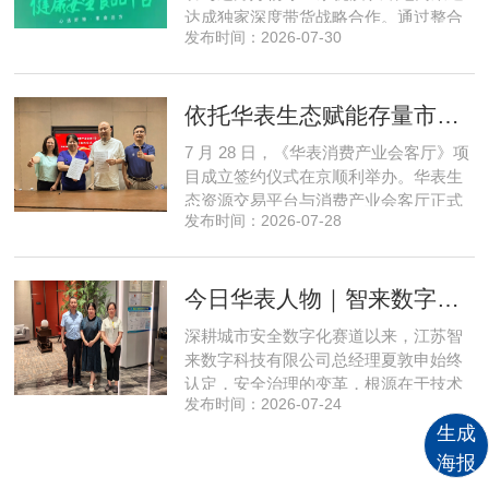
达成独家深度带货战略合作。通过整合
发布时间：2026-07-30
全网顶尖私域资源，项目搭建起全国性
私域流通渠道网络，构筑起覆盖全域、
精准触达3000万家庭的千万级私域流量
依托华表生态赋能存量市场《华表消费产业会客厅》项目签约落地
矩阵，核心竞争力与行业影响力实现跨
越式跃升，为国内消费产业破局升级、
7 月 28 日，《华表消费产业会客厅》项
实体经济长效发展注入全新动能
目成立签约仪式在京顺利举办。华表生
态资源交易平台与消费产业会客厅正式
发布时间：2026-07-28
签署合作协议，标志着立足华表生态资
源交易平台存量生态体系的消费产业综
合服务平台全面启动建设。华表生态资
今日华表人物｜智来数字总经理夏敦申：探寻城市风险 AI 防控创新之路
源交易平台董事长吴海花，消费产业会
客厅项目核心发起人、北京文兴盛世投
深耕城市安全数字化赛道以来，江苏智
资管理有限公司总经理孙燕南
来数字科技有限公司总经理夏敦申始终
认定，安全治理的变革，根源在于技术
发布时间：2026-07-24
模式的革新。在他看来，智慧消防不只
是简单的设备智能化，而是打通感知、
生成
研判、预警、处置全链条，推动城市安
海报
全从 “事后救火” 转向 “事前防患”。依靠