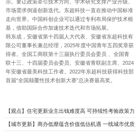
示。要让政策牵引技术方向、学术研究支撑产业升级、
市场需求倒逼创新迭代。东超科技一直在推动中国标准
走向世界。中国科创企业可以通过专利布局保护技术根
基，借助国际合作加速技术迭代和市场拓展。
韩东成，安徽省第十四届人大代表、安徽省东超科技有
限公司董事长兼总经理，2025年度中国青年五四奖章获
得者。全国工商联第十三届执行委员会委员 、全国青
联十三、十四届委员会委员、安徽省青联副主席、2024
年安徽省最美科技工作者。2022年东超科技获得科技部
首届“全国颠覆性技术创新大赛”总决赛最高奖。
【观点】住宅更新业主出钱难度高 可持续性考验政策力
度和执行方式
【城市更新】商办低靡蕴含价值低估机遇 一线城市优质
商办可重构转生