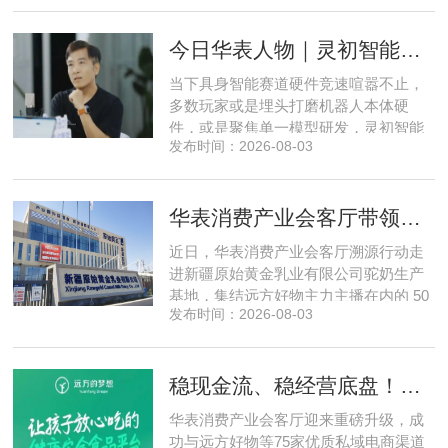
州、四川、广东、无锡等多地物业方、
产业园区运营负责人参与，聚焦存量空
今日华表人物｜灵初智能CEO王启斌：押注千万级数据解锁具身智能质变
间盘活、私域变现、稳现金流搭建、试
点落地等核心内容。宣讲立足当下市场
当下具身智能赛道硬件竞速喧嚣不止，
现状，深度剖析行业双重发展困境
多数玩家或是埋头打磨机器人本体硬
件，或是聚焦单一模型研发，灵初智能
发布时间：2026-08-03
自创立之初便守住初心，以自研操作大
脑为核心，软硬一体布局多模态数据基
建，跳出同质化内卷。本期对话灵初智
华表消费产业会客厅带领私域直播团队走进新疆原始黄金乳业，溯源新疆好驼奶
能创始人王启斌，拆解其从创立第一天
便锁定灵巧操作赛道的底层逻辑，点明
近日，华表消费产业会客厅溯源行动走
数据规模才是决定行业拐点的核心
进新疆原始黄金乳业有限公司驼奶生产
基地，集结远方好物主力主播在内的 50
发布时间：2026-08-03
位头部私域主播组团深入工厂一线实地
探访溯源。本次实地溯源依托华表已达
成战略合作的 75 家优质私域电商渠道资
稳现金流、稳经营底盘！华表消费产业会客厅携手75家头部私域电商渠道赋能地产存量空间，打造消费产业新基建
源同步联动，以沉浸式实景打卡、全流
程实地核验、社群实时直播种草的形
华表消费产业会客厅迎来重磅升级，成
式，全方位拆解新疆优质驼奶
功与远方好物等75家优质私域电商渠道