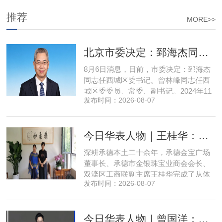
推荐
MORE>>
北京市委决定：郅海杰同志任西城区委书记
8月6日消息，日前，市委决定：郅海杰
同志任西城区委书记。曾林峰同志任西
城区委委员、常委、副书记。2024年11
发布时间：2026-08-07
月，郅海杰任北京市西城区委副书记，
区政府党组书记、副区长、代理区长；
而后任西城区委副书记，区政府党组书
今日华表人物｜王桂华：扎根承德守本心，三度跨界深耕本土实业新征程
记、区长。至此番履新。郅海杰，男，
汉族，1972年11月生，河南许昌人，在
深耕承德本土二十余年，承德金宝广场
职研究生，中共党员。曾任北京
董事长、承德市金银珠宝业商会会长、
双滦区工商联副主席王桂华完成了从体
发布时间：2026-08-07
制内从业者、玉石珠宝创业者，到地产
开发操盘者，再布局高端酒店、社区底
商数字化运营的三次关键跨界。在她看
今日华表人物｜曾国洋：弃参数内卷，以知识密度铸就端侧 AI 新未来
来，三四线城市创业最忌讳浮躁跟风、