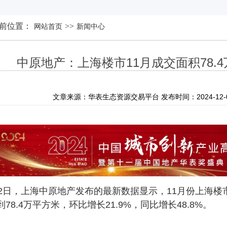
前位置：
>>
网站首页
新闻中心
中原地产：上海楼市11月成交面积78.4
文章来源：华表生态资源交易平台 发布时间：2024-12-03 
月2日，上海中原地产发布的最新数据显示，11月份上海
78.4万平方米，环比增长21.9%，同比增长48.8%。