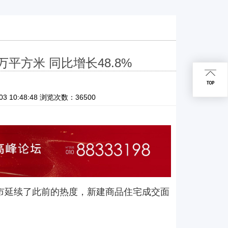
万平方米 同比增长48.8%
10:48:48 浏览次数：36500
楼市延续了此前的热度，新建商品住宅成交面