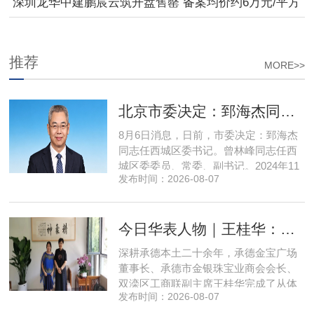
深圳龙华中建鹏宸云筑开盘售罄 备案均价约6万元/平方
米
推荐
MORE>>
北京市委决定：郅海杰同志任西城区委书记
8月6日消息，日前，市委决定：郅海杰
同志任西城区委书记。曾林峰同志任西
城区委委员、常委、副书记。2024年11
发布时间：2026-08-07
月，郅海杰任北京市西城区委副书记，
区政府党组书记、副区长、代理区长；
而后任西城区委副书记，区政府党组书
今日华表人物｜王桂华：扎根承德守本心，三度跨界深耕本土实业新征程
记、区长。至此番履新。郅海杰，男，
汉族，1972年11月生，河南许昌人，在
深耕承德本土二十余年，承德金宝广场
职研究生，中共党员。曾任北京
董事长、承德市金银珠宝业商会会长、
双滦区工商联副主席王桂华完成了从体
发布时间：2026-08-07
制内从业者、玉石珠宝创业者，到地产