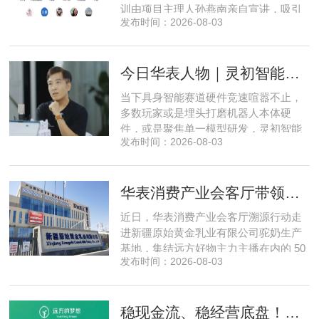
训由项目主理人孙燕南亲自宣讲，吸引
发布时间：2026-08-03
了来自贵州、河北、北京、天津、常
州、四川、广东、无锡等多地物业方、
产业园区运营负责人参与，聚焦存量空
今日华表人物｜灵初智能CEO王启斌：押注千万级数据解锁具身智能质变
间盘活、私域变现、稳现金流搭建、试
点落地等核心内容。宣讲立足当下市场
当下具身智能赛道硬件竞速喧嚣不止，
现状，深度剖析行业双重发展困境
多数玩家或是埋头打磨机器人本体硬
件，或是聚焦单一模型研发，灵初智能
发布时间：2026-08-03
自创立之初便守住初心，以自研操作大
脑为核心，软硬一体布局多模态数据基
建，跳出同质化内卷。本期对话灵初智
华表消费产业会客厅带领私域直播团队走进新疆原始黄金乳业，溯源新疆好驼奶
能创始人王启斌，拆解其从创立第一天
便锁定灵巧操作赛道的底层逻辑，点明
近日，华表消费产业会客厅溯源行动走
数据规模才是决定行业拐点的核心
进新疆原始黄金乳业有限公司驼奶生产
基地，集结远方好物主力主播在内的 50
发布时间：2026-08-03
位头部私域主播组团深入工厂一线实地
探访溯源。本次实地溯源依托华表已达
成战略合作的 75 家优质私域电商渠道资
稳现金流、稳经营底盘！华表消费产业会客厅携手75家头部私域电商渠道赋能地产存量空间，打造消费产业新基建
源同步联动，以沉浸式实景打卡、全流