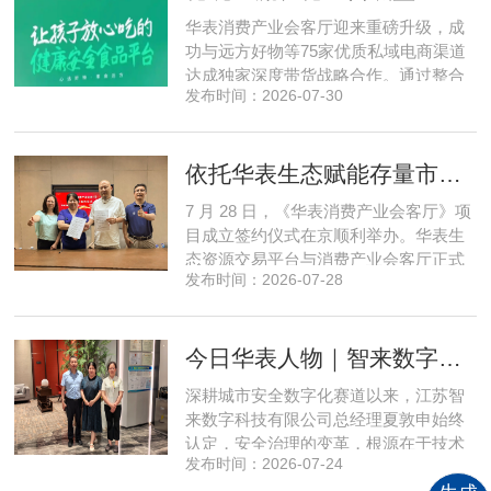
程实地核验、社群实时直播种草的形
华表消费产业会客厅迎来重磅升级，成
式，全方位拆解新疆优质驼奶
功与远方好物等75家优质私域电商渠道
达成独家深度带货战略合作。通过整合
发布时间：2026-07-30
全网顶尖私域资源，项目搭建起全国性
私域流通渠道网络，构筑起覆盖全域、
精准触达3000万家庭的千万级私域流量
依托华表生态赋能存量市场《华表消费产业会客厅》项目签约落地
矩阵，核心竞争力与行业影响力实现跨
越式跃升，为国内消费产业破局升级、
7 月 28 日，《华表消费产业会客厅》项
实体经济长效发展注入全新动能
目成立签约仪式在京顺利举办。华表生
态资源交易平台与消费产业会客厅正式
发布时间：2026-07-28
签署合作协议，标志着立足华表生态资
源交易平台存量生态体系的消费产业综
合服务平台全面启动建设。华表生态资
今日华表人物｜智来数字总经理夏敦申：探寻城市风险 AI 防控创新之路
源交易平台董事长吴海花，消费产业会
客厅项目核心发起人、北京文兴盛世投
深耕城市安全数字化赛道以来，江苏智
资管理有限公司总经理孙燕南
来数字科技有限公司总经理夏敦申始终
认定，安全治理的变革，根源在于技术
发布时间：2026-07-24
模式的革新。在他看来，智慧消防不只