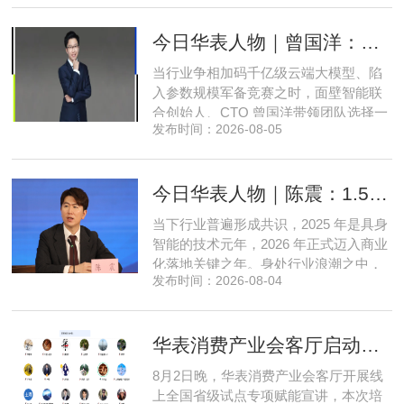
开发操盘者，再布局高端酒店、社区底
商数字化运营的三次关键跨界。在她看
今日华表人物｜曾国洋：弃参数内卷，以知识密度铸就端侧 AI 新未来
来，三四线城市创业最忌讳浮躁跟风、
急于求成，唯有守住踏实稳健的初心，
当行业争相加码千亿级云端大模型、陷
立足本地需求顺势迭代，方能穿
入参数规模军备竞赛之时，面壁智能联
合创始人、CTO 曾国洋带领团队选择一
发布时间：2026-08-05
条小众赛道：深耕端侧轻量化大模型，
把先进 AI 能力压缩装进手机、智能汽车
乃至各类小型智能硬件之中，凭借扎实
今日华表人物｜陈震：1.5 亿资金赋能，享刻解锁餐饮机器人规模化
的技术深耕与严谨的工程思维，走出国
产 AI 差异化落地之路。在曾国洋的技术
当下行业普遍形成共识，2025 年是具身
布局中，自然流畅的全模态
智能的技术元年，2026 年正式迈入商业
化落地关键之年。身处行业浪潮之中，
发布时间：2026-08-04
享刻智能创始人、CEO 陈震表示，当前
全行业都在艰难寻找适配的落地场景，
脱离真实商业需求的技术研发终究难以
华表消费产业会客厅启动全国省级试点招募，首次线上宣讲会圆满举办
长久，这也是享刻智能自创立之初便坚
守场景驱动路线的核心缘由。享刻智能
8月2日晚，华表消费产业会客厅开展线
创始人、CEO 陈震纵观当前具
上全国省级试点专项赋能宣讲，本次培