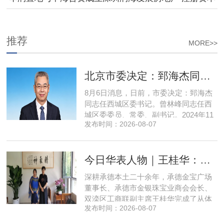
达193亿
推荐
MORE>>
北京市委决定：郅海杰同志任西城区委书记
8月6日消息，日前，市委决定：郅海杰
同志任西城区委书记。曾林峰同志任西
城区委委员、常委、副书记。2024年11
发布时间：2026-08-07
月，郅海杰任北京市西城区委副书记，
区政府党组书记、副区长、代理区长；
而后任西城区委副书记，区政府党组书
今日华表人物｜王桂华：扎根承德守本心，三度跨界深耕本土实业新征程
记、区长。至此番履新。郅海杰，男，
汉族，1972年11月生，河南许昌人，在
深耕承德本土二十余年，承德金宝广场
职研究生，中共党员。曾任北京
董事长、承德市金银珠宝业商会会长、
双滦区工商联副主席王桂华完成了从体
发布时间：2026-08-07
制内从业者、玉石珠宝创业者，到地产
开发操盘者，再布局高端酒店、社区底