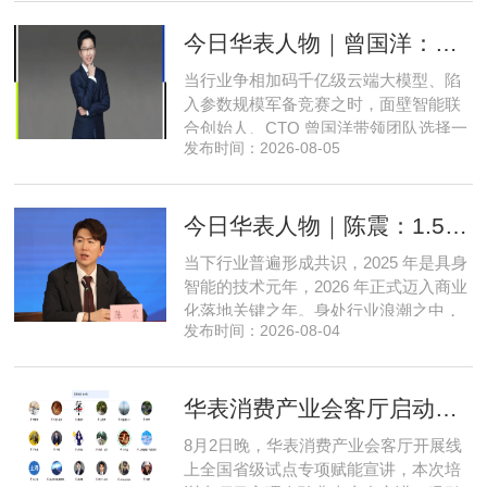
商数字化运营的三次关键跨界。在她看
今日华表人物｜曾国洋：弃参数内卷，以知识密度铸就端侧 AI 新未来
来，三四线城市创业最忌讳浮躁跟风、
急于求成，唯有守住踏实稳健的初心，
当行业争相加码千亿级云端大模型、陷
立足本地需求顺势迭代，方能穿
入参数规模军备竞赛之时，面壁智能联
合创始人、CTO 曾国洋带领团队选择一
发布时间：2026-08-05
条小众赛道：深耕端侧轻量化大模型，
把先进 AI 能力压缩装进手机、智能汽车
乃至各类小型智能硬件之中，凭借扎实
今日华表人物｜陈震：1.5 亿资金赋能，享刻解锁餐饮机器人规模化
的技术深耕与严谨的工程思维，走出国
产 AI 差异化落地之路。在曾国洋的技术
当下行业普遍形成共识，2025 年是具身
布局中，自然流畅的全模态
智能的技术元年，2026 年正式迈入商业
化落地关键之年。身处行业浪潮之中，
发布时间：2026-08-04
享刻智能创始人、CEO 陈震表示，当前
全行业都在艰难寻找适配的落地场景，
脱离真实商业需求的技术研发终究难以
华表消费产业会客厅启动全国省级试点招募，首次线上宣讲会圆满举办
长久，这也是享刻智能自创立之初便坚
守场景驱动路线的核心缘由。享刻智能
8月2日晚，华表消费产业会客厅开展线
创始人、CEO 陈震纵观当前具
上全国省级试点专项赋能宣讲，本次培