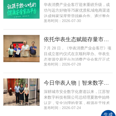
程实地核验、社群实时直播种草的形
华表消费产业会客厅迎来重磅升级，成
式，全方位拆解新疆优质驼奶
功与远方好物等75家优质私域电商渠道
达成独家深度带货战略合作。通过整合
发布时间：2026-07-30
全网顶尖私域资源，项目搭建起全国性
私域流通渠道网络，构筑起覆盖全域、
精准触达3000万家庭的千万级私域流量
依托华表生态赋能存量市场《华表消费产业会客厅》项目签约落地
矩阵，核心竞争力与行业影响力实现跨
越式跃升，为国内消费产业破局升级、
7 月 28 日，《华表消费产业会客厅》项
实体经济长效发展注入全新动能
目成立签约仪式在京顺利举办。华表生
态资源交易平台与消费产业会客厅正式
发布时间：2026-07-28
签署合作协议，标志着立足华表生态资
源交易平台存量生态体系的消费产业综
合服务平台全面启动建设。华表生态资
今日华表人物｜智来数字总经理夏敦申：探寻城市风险 AI 防控创新之路
源交易平台董事长吴海花，消费产业会
客厅项目核心发起人、北京文兴盛世投
深耕城市安全数字化赛道以来，江苏智
资管理有限公司总经理孙燕南
来数字科技有限公司总经理夏敦申始终
认定，安全治理的变革，根源在于技术
发布时间：2026-07-24
模式的革新。在他看来，智慧消防不只
生成
是简单的设备智能化，而是打通感知、