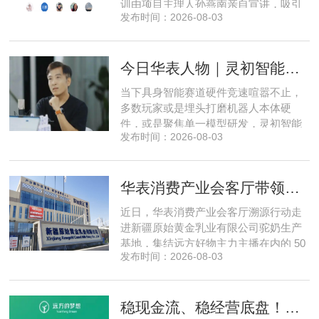
训由项目主理人孙燕南亲自宣讲，吸引
发布时间：2026-08-03
了来自贵州、河北、北京、天津、常
州、四川、广东、无锡等多地物业方、
产业园区运营负责人参与，聚焦存量空
今日华表人物｜灵初智能CEO王启斌：押注千万级数据解锁具身智能质变
间盘活、私域变现、稳现金流搭建、试
点落地等核心内容。宣讲立足当下市场
当下具身智能赛道硬件竞速喧嚣不止，
现状，深度剖析行业双重发展困境
多数玩家或是埋头打磨机器人本体硬
件，或是聚焦单一模型研发，灵初智能
发布时间：2026-08-03
自创立之初便守住初心，以自研操作大
脑为核心，软硬一体布局多模态数据基
建，跳出同质化内卷。本期对话灵初智
华表消费产业会客厅带领私域直播团队走进新疆原始黄金乳业，溯源新疆好驼奶
能创始人王启斌，拆解其从创立第一天
便锁定灵巧操作赛道的底层逻辑，点明
近日，华表消费产业会客厅溯源行动走
数据规模才是决定行业拐点的核心
进新疆原始黄金乳业有限公司驼奶生产
基地，集结远方好物主力主播在内的 50
发布时间：2026-08-03
位头部私域主播组团深入工厂一线实地
探访溯源。本次实地溯源依托华表已达
成战略合作的 75 家优质私域电商渠道资
稳现金流、稳经营底盘！华表消费产业会客厅携手75家头部私域电商渠道赋能地产存量空间，打造消费产业新基建
源同步联动，以沉浸式实景打卡、全流