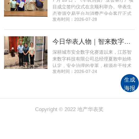
实体经济长效发展注入全新动能
目成立签约仪式在京顺利举办。华表生
态资源交易平台与消费产业会客厅正式
发布时间：2026-07-28
签署合作协议，标志着立足华表生态资
源交易平台存量生态体系的消费产业综
合服务平台全面启动建设。华表生态资
今日华表人物｜智来数字总经理夏敦申：探寻城市风险 AI 防控创新之路
源交易平台董事长吴海花，消费产业会
客厅项目核心发起人、北京文兴盛世投
深耕城市安全数字化赛道以来，江苏智
资管理有限公司总经理孙燕南
来数字科技有限公司总经理夏敦申始终
认定，安全治理的变革，根源在于技术
发布时间：2026-07-24
模式的革新。在他看来，智慧消防不只
是简单的设备智能化，而是打通感知、
生成
研判、预警、处置全链条，推动城市安
海报
全从 “事后救火” 转向 “事前防患”。依靠
清晰的发展方向与持续不断的研发投
入，智来数字稳步搭建起面
Copyright © 2022 地产华表奖