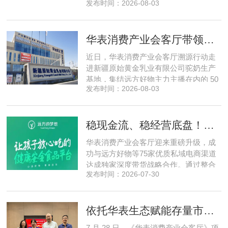
发布时间：2026-08-03
自创立之初便守住初心，以自研操作大
脑为核心，软硬一体布局多模态数据基
建，跳出同质化内卷。本期对话灵初智
华表消费产业会客厅带领私域直播团队走进新疆原始黄金乳业，溯源新疆好驼奶
能创始人王启斌，拆解其从创立第一天
便锁定灵巧操作赛道的底层逻辑，点明
近日，华表消费产业会客厅溯源行动走
数据规模才是决定行业拐点的核心
进新疆原始黄金乳业有限公司驼奶生产
基地，集结远方好物主力主播在内的 50
发布时间：2026-08-03
位头部私域主播组团深入工厂一线实地
探访溯源。本次实地溯源依托华表已达
成战略合作的 75 家优质私域电商渠道资
稳现金流、稳经营底盘！华表消费产业会客厅携手75家头部私域电商渠道赋能地产存量空间，打造消费产业新基建
源同步联动，以沉浸式实景打卡、全流
程实地核验、社群实时直播种草的形
华表消费产业会客厅迎来重磅升级，成
式，全方位拆解新疆优质驼奶
功与远方好物等75家优质私域电商渠道
达成独家深度带货战略合作。通过整合
发布时间：2026-07-30
全网顶尖私域资源，项目搭建起全国性
私域流通渠道网络，构筑起覆盖全域、
精准触达3000万家庭的千万级私域流量
依托华表生态赋能存量市场《华表消费产业会客厅》项目签约落地
矩阵，核心竞争力与行业影响力实现跨
越式跃升，为国内消费产业破局升级、
7 月 28 日，《华表消费产业会客厅》项