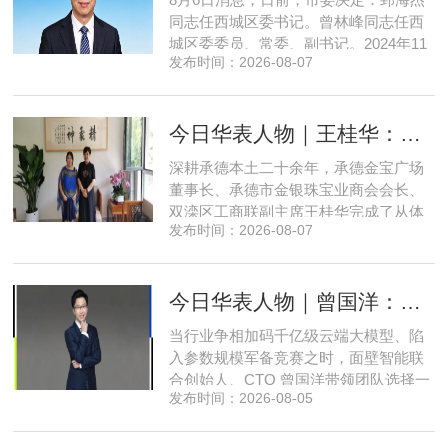
同志任西城区委书记。曾林峰同志任西
城区委委员、常委、副书记。2024年11
发布时间：2026-08-07
月，郅海杰任北京市西城区委副书记，
区政府党组书记、副区长、代理区长；
而后任西城区委副书记，区政府党组书
今日华表人物｜王桂华：扎根承德守本心，三度跨界深耕本土实业新征程
记、区长。至此番履新。郅海杰，男，
汉族，1972年11月生，河南许昌人，在
深耕承德本土二十余年，承德金宝广场
职研究生，中共党员。曾任北京
董事长、承德市金银珠宝业商会会长、
双滦区工商联副主席王桂华完成了从体
发布时间：2026-08-07
制内从业者、玉石珠宝创业者，到地产
开发操盘者，再布局高端酒店、社区底
商数字化运营的三次关键跨界。在她看
今日华表人物｜曾国洋：弃参数内卷，以知识密度铸就端侧 AI 新未来
来，三四线城市创业最忌讳浮躁跟风、
急于求成，唯有守住踏实稳健的初心，
当行业争相加码千亿级云端大模型、陷
立足本地需求顺势迭代，方能穿
入参数规模军备竞赛之时，面壁智能联
合创始人、CTO 曾国洋带领团队选择一
发布时间：2026-08-05
条小众赛道：深耕端侧轻量化大模型，
把先进 AI 能力压缩装进手机、智能汽车
乃至各类小型智能硬件之中，凭借扎实