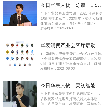
今日华表人物｜陈震：1.5 亿资金赋能，享刻解锁餐饮机器人规模化
的技术深耕与严谨的工程思维，走出国
产 AI 差异化落地之路。在曾国洋的技术
当下行业普遍形成共识，2025 年是具身
布局中，自然流畅的全模态
智能的技术元年，2026 年正式迈入商业
化落地关键之年。身处行业浪潮之中，
发布时间：2026-08-04
享刻智能创始人、CEO 陈震表示，当前
全行业都在艰难寻找适配的落地场景，
脱离真实商业需求的技术研发终究难以
华表消费产业会客厅启动全国省级试点招募，首次线上宣讲会圆满举办
长久，这也是享刻智能自创立之初便坚
守场景驱动路线的核心缘由。享刻智能
8月2日晚，华表消费产业会客厅开展线
创始人、CEO 陈震纵观当前具
上全国省级试点专项赋能宣讲，本次培
训由项目主理人孙燕南亲自宣讲，吸引
发布时间：2026-08-03
了来自贵州、河北、北京、天津、常
州、四川、广东、无锡等多地物业方、
产业园区运营负责人参与，聚焦存量空
今日华表人物｜灵初智能CEO王启斌：押注千万级数据解锁具身智能质变
间盘活、私域变现、稳现金流搭建、试
点落地等核心内容。宣讲立足当下市场
当下具身智能赛道硬件竞速喧嚣不止，
现状，深度剖析行业双重发展困境
多数玩家或是埋头打磨机器人本体硬
件，或是聚焦单一模型研发，灵初智能