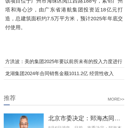
该项目位于广州市海珠区阅江西路188号，紧邻广州
塔和海心沙，由广东省港航集团投资近18亿元打
造，总建筑面积约7.5万平方米，预计2025年年底交
付使用。
方洪波：美的集团2025年要以前所未有的投入力度进行
全球突破
龙湖集团2024年合同销售金额1011.2亿 经营性收入
267.1亿
推荐
MORE>>
北京市委决定：郅海杰同志任西城区委书记
8月6日消息，日前，市委决定：郅海杰