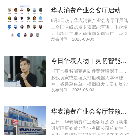
脱离真实商业需求的技术研发终究难以
华表消费产业会客厅启动全国省级试点招募，首次线上宣讲会圆满举办
长久，这也是享刻智能自创立之初便坚
守场景驱动路线的核心缘由。享刻智能
8月2日晚，华表消费产业会客厅开展线
创始人、CEO 陈震纵观当前具
上全国省级试点专项赋能宣讲，本次培
训由项目主理人孙燕南亲自宣讲，吸引
发布时间：2026-08-03
了来自贵州、河北、北京、天津、常
州、四川、广东、无锡等多地物业方、
产业园区运营负责人参与，聚焦存量空
今日华表人物｜灵初智能CEO王启斌：押注千万级数据解锁具身智能质变
间盘活、私域变现、稳现金流搭建、试
点落地等核心内容。宣讲立足当下市场
当下具身智能赛道硬件竞速喧嚣不止，
现状，深度剖析行业双重发展困境
多数玩家或是埋头打磨机器人本体硬
件，或是聚焦单一模型研发，灵初智能
发布时间：2026-08-03
自创立之初便守住初心，以自研操作大
脑为核心，软硬一体布局多模态数据基
建，跳出同质化内卷。本期对话灵初智
华表消费产业会客厅带领私域直播团队走进新疆原始黄金乳业，溯源新疆好驼奶
能创始人王启斌，拆解其从创立第一天
便锁定灵巧操作赛道的底层逻辑，点明
近日，华表消费产业会客厅溯源行动走
数据规模才是决定行业拐点的核心
进新疆原始黄金乳业有限公司驼奶生产
基地，集结远方好物主力主播在内的 50