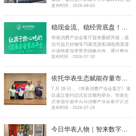
发布时间：2026-08-03
位头部私域主播组团深入工厂一线实地
探访溯源。本次实地溯源依托华表已达
成战略合作的 75 家优质私域电商渠道资
稳现金流、稳经营底盘！华表消费产业会客厅携手75家头部私域电商渠道赋能地产存量空间，打造消费产业新基建
源同步联动，以沉浸式实景打卡、全流
程实地核验、社群实时直播种草的形
华表消费产业会客厅迎来重磅升级，成
式，全方位拆解新疆优质驼奶
功与远方好物等75家优质私域电商渠道
达成独家深度带货战略合作。通过整合
发布时间：2026-07-30
全网顶尖私域资源，项目搭建起全国性
私域流通渠道网络，构筑起覆盖全域、
精准触达3000万家庭的千万级私域流量
依托华表生态赋能存量市场《华表消费产业会客厅》项目签约落地
矩阵，核心竞争力与行业影响力实现跨
越式跃升，为国内消费产业破局升级、
7 月 28 日，《华表消费产业会客厅》项
实体经济长效发展注入全新动能
目成立签约仪式在京顺利举办。华表生
态资源交易平台与消费产业会客厅正式
发布时间：2026-07-28
签署合作协议，标志着立足华表生态资
源交易平台存量生态体系的消费产业综
合服务平台全面启动建设。华表生态资
今日华表人物｜智来数字总经理夏敦申：探寻城市风险 AI 防控创新之路
源交易平台董事长吴海花，消费产业会
客厅项目核心发起人、北京文兴盛世投