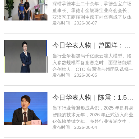
深耕承德本土二十余年，承德金宝广场
职研究生，中共党员。曾任北京
董事长、承德市金银珠宝业商会会长、
双滦区工商联副主席王桂华完成了从体
发布时间：2026-08-07
制内从业者、玉石珠宝创业者，到地产
开发操盘者，再布局高端酒店、社区底
商数字化运营的三次关键跨界。在她看
今日华表人物｜曾国洋：弃参数内卷，以知识密度铸就端侧 AI 新未来
来，三四线城市创业最忌讳浮躁跟风、
急于求成，唯有守住踏实稳健的初心，
当行业争相加码千亿级云端大模型、陷
立足本地需求顺势迭代，方能穿
入参数规模军备竞赛之时，面壁智能联
合创始人、CTO 曾国洋带领团队选择一
发布时间：2026-08-05
条小众赛道：深耕端侧轻量化大模型，
把先进 AI 能力压缩装进手机、智能汽车
乃至各类小型智能硬件之中，凭借扎实
今日华表人物｜陈震：1.5 亿资金赋能，享刻解锁餐饮机器人规模化
的技术深耕与严谨的工程思维，走出国
产 AI 差异化落地之路。在曾国洋的技术
当下行业普遍形成共识，2025 年是具身
布局中，自然流畅的全模态
智能的技术元年，2026 年正式迈入商业
化落地关键之年。身处行业浪潮之中，
发布时间：2026-08-04
享刻智能创始人、CEO 陈震表示，当前
全行业都在艰难寻找适配的落地场景，