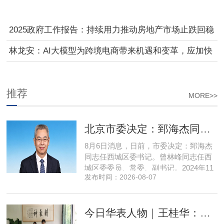
2025政府工作报告：持续用力推动房地产市场止跌回稳
林龙安：AI大模型为跨境电商带来机遇和变革，应加快
推动融合发展
推荐
MORE>>
北京市委决定：郅海杰同志任西城区委书记
8月6日消息，日前，市委决定：郅海杰
同志任西城区委书记。曾林峰同志任西
城区委委员、常委、副书记。2024年11
发布时间：2026-08-07
月，郅海杰任北京市西城区委副书记，
区政府党组书记、副区长、代理区长；
而后任西城区委副书记，区政府党组书
今日华表人物｜王桂华：扎根承德守本心，三度跨界深耕本土实业新征程
记、区长。至此番履新。郅海杰，男，
汉族，1972年11月生，河南许昌人，在