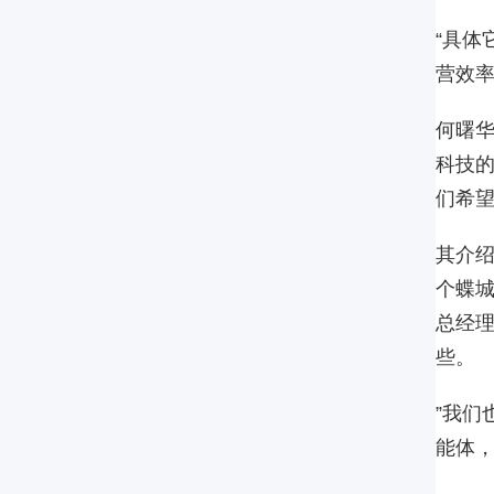
“具
营效率
何曙华
科技的
们希望
其介绍
个蝶
总经
些。
”我们
能体，