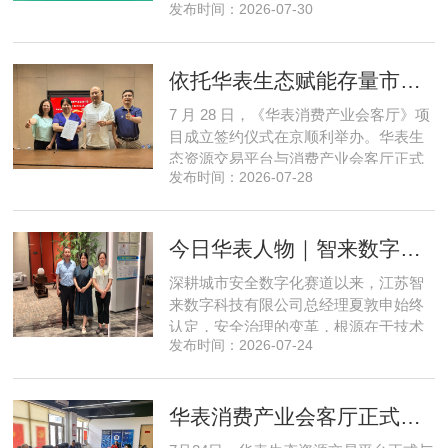
发布时间：2026-07-30
全网顶尖私域资源，项目搭建起全国性
私域流通渠道网络，构筑起覆盖全域、
精准触达3000万家庭的千万级私域流量
依托华表生态赋能存量市场《华表消费产业会客厅》项目签约落地
矩阵，核心竞争力与行业影响力实现跨
越式跃升，为国内消费产业破局升级、
7 月 28 日，《华表消费产业会客厅》项
实体经济长效发展注入全新动能
目成立签约仪式在京顺利举办。华表生
态资源交易平台与消费产业会客厅正式
发布时间：2026-07-28
签署合作协议，标志着立足华表生态资
源交易平台存量生态体系的消费产业综
合服务平台全面启动建设。华表生态资
今日华表人物｜智来数字总经理夏敦申：探寻城市风险 AI 防控创新之路
源交易平台董事长吴海花，消费产业会
客厅项目核心发起人、北京文兴盛世投
深耕城市安全数字化赛道以来，江苏智
资管理有限公司总经理孙燕南
来数字科技有限公司总经理夏敦申始终
认定，安全治理的变革，根源在于技术
发布时间：2026-07-24
模式的革新。在他看来，智慧消防不只
是简单的设备智能化，而是打通感知、
研判、预警、处置全链条，推动城市安
华表消费产业会客厅正式成立！
全从 “事后救火” 转向 “事前防患”。依靠
清晰的发展方向与持续不断的研发投