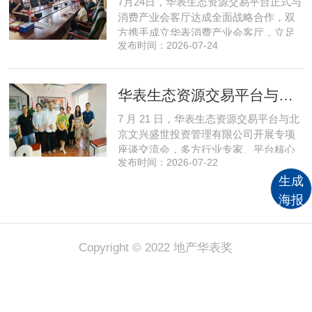
7月24日，华表生态资源交易平台正式与
入，智来数字稳步搭建起面
消费产业会客厅达成全面战略合作，双
方携手成立华表消费产业会客厅，立足
发布时间：2026-07-24
提振消费、激活内需的市场发展导向，
依托产业资源整合与场景运营优势，打
造可持续、高稳定的现金流新型产业模
华表生态资源交易平台与文兴盛世座谈共谋存量资产升级新路径
式，精准赋能物业公司、房地产开发公
司、各类产业园区等市场主体转型升
7 月 21 日，华表生态资源交易平台与北
级。华表生态资源交易平台主席、
京文兴盛世投资管理有限公司开展专项
座谈交流会，多方行业专家、平台核心
发布时间：2026-07-22
管理层齐聚现场，围绕资源联动、项目
落地、产业升级展开深度磋商。北京文
生成
兴盛世投资管理有限公司总经理、对外
海报
经济贸易大学数商学院客座教授、消费
产业会客厅项目核心发起人孙燕南；华
表生态资源交易平台董事长吴
Copyright © 2022 地产华表奖