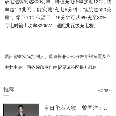
该电池续航达800公里，峰值充电倍率接近12C，功
率超1.3兆瓦，能实现“充电5分钟，续航超520公
里”。零下10℃低温下，15分钟可从5%充至80%，
亏电时输出功率830kW，适配兆瓦级充电桩。
居然智家实际控制人、董事长兼CEO汪林朋被留置及立
案
中共中央、国务院印发自由贸易试验区提升战略
推荐
MORE>>
今日华表人物｜曾国洋：弃参数内卷，以知识密度铸就端侧 AI 新未来