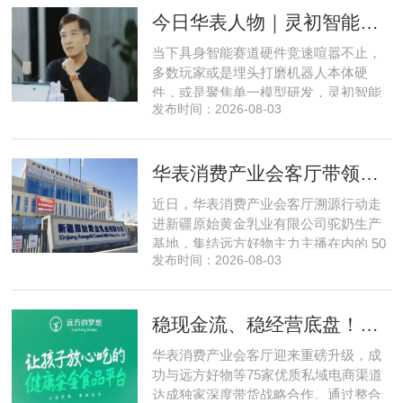
产业园区运营负责人参与，聚焦存量空
今日华表人物｜灵初智能CEO王启斌：押注千万级数据解锁具身智能质变
间盘活、私域变现、稳现金流搭建、试
点落地等核心内容。宣讲立足当下市场
当下具身智能赛道硬件竞速喧嚣不止，
现状，深度剖析行业双重发展困境
多数玩家或是埋头打磨机器人本体硬
件，或是聚焦单一模型研发，灵初智能
发布时间：2026-08-03
自创立之初便守住初心，以自研操作大
脑为核心，软硬一体布局多模态数据基
建，跳出同质化内卷。本期对话灵初智
华表消费产业会客厅带领私域直播团队走进新疆原始黄金乳业，溯源新疆好驼奶
能创始人王启斌，拆解其从创立第一天
便锁定灵巧操作赛道的底层逻辑，点明
近日，华表消费产业会客厅溯源行动走
数据规模才是决定行业拐点的核心
进新疆原始黄金乳业有限公司驼奶生产
基地，集结远方好物主力主播在内的 50
发布时间：2026-08-03
位头部私域主播组团深入工厂一线实地
探访溯源。本次实地溯源依托华表已达
成战略合作的 75 家优质私域电商渠道资
稳现金流、稳经营底盘！华表消费产业会客厅携手75家头部私域电商渠道赋能地产存量空间，打造消费产业新基建
源同步联动，以沉浸式实景打卡、全流
程实地核验、社群实时直播种草的形
华表消费产业会客厅迎来重磅升级，成
式，全方位拆解新疆优质驼奶
功与远方好物等75家优质私域电商渠道
达成独家深度带货战略合作。通过整合