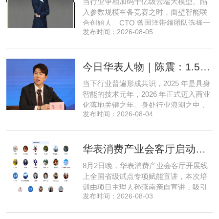
当行业争相加码千亿级云端大模型、陷
入参数规模军备竞赛之时，面壁智能联
合创始人、CTO 曾国洋带领团队选择一
发布时间：2026-08-05
条小众赛道：深耕端侧轻量化大模型，
把先进 AI 能力压缩装进手机、智能汽车
乃至各类小型智能硬件之中，凭借扎实
今日华表人物｜陈震：1.5 亿资金赋能，享刻解锁餐饮机器人规模化
的技术深耕与严谨的工程思维，走出国
产 AI 差异化落地之路。在曾国洋的技术
当下行业普遍形成共识，2025 年是具身
布局中，自然流畅的全模态
智能的技术元年，2026 年正式迈入商业
化落地关键之年。身处行业浪潮之中，
发布时间：2026-08-04
享刻智能创始人、CEO 陈震表示，当前
全行业都在艰难寻找适配的落地场景，
脱离真实商业需求的技术研发终究难以
华表消费产业会客厅启动全国省级试点招募，首次线上宣讲会圆满举办
长久，这也是享刻智能自创立之初便坚
守场景驱动路线的核心缘由。享刻智能
8月2日晚，华表消费产业会客厅开展线
创始人、CEO 陈震纵观当前具
上全国省级试点专项赋能宣讲，本次培
训由项目主理人孙燕南亲自宣讲，吸引
发布时间：2026-08-03
了来自贵州、河北、北京、天津、常
州、四川、广东、无锡等多地物业方、