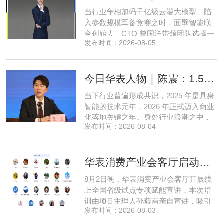
急于求成，唯有守住踏实稳健的初心，
当行业争相加码千亿级云端大模型、陷
立足本地需求顺势迭代，方能穿
入参数规模军备竞赛之时，面壁智能联
合创始人、CTO 曾国洋带领团队选择一
发布时间：2026-08-05
条小众赛道：深耕端侧轻量化大模型，
把先进 AI 能力压缩装进手机、智能汽车
乃至各类小型智能硬件之中，凭借扎实
今日华表人物｜陈震：1.5 亿资金赋能，享刻解锁餐饮机器人规模化
的技术深耕与严谨的工程思维，走出国
产 AI 差异化落地之路。在曾国洋的技术
当下行业普遍形成共识，2025 年是具身
布局中，自然流畅的全模态
智能的技术元年，2026 年正式迈入商业
化落地关键之年。身处行业浪潮之中，
发布时间：2026-08-04
享刻智能创始人、CEO 陈震表示，当前
全行业都在艰难寻找适配的落地场景，
脱离真实商业需求的技术研发终究难以
华表消费产业会客厅启动全国省级试点招募，首次线上宣讲会圆满举办
长久，这也是享刻智能自创立之初便坚
守场景驱动路线的核心缘由。享刻智能
8月2日晚，华表消费产业会客厅开展线
创始人、CEO 陈震纵观当前具
上全国省级试点专项赋能宣讲，本次培
训由项目主理人孙燕南亲自宣讲，吸引
发布时间：2026-08-03
了来自贵州、河北、北京、天津、常
州、四川、广东、无锡等多地物业方、