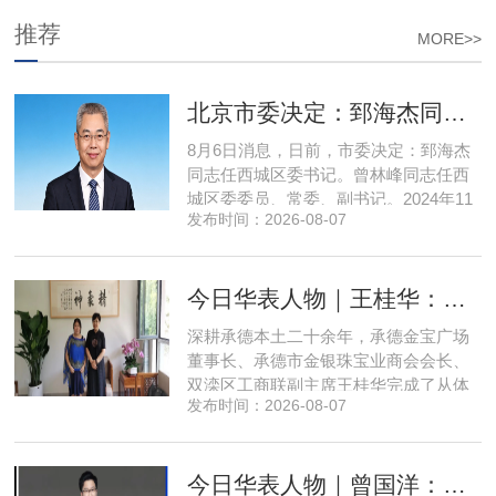
推荐
MORE>>
北京市委决定：郅海杰同志任西城区委书记
8月6日消息，日前，市委决定：郅海杰
同志任西城区委书记。曾林峰同志任西
城区委委员、常委、副书记。2024年11
发布时间：2026-08-07
月，郅海杰任北京市西城区委副书记，
区政府党组书记、副区长、代理区长；
而后任西城区委副书记，区政府党组书
今日华表人物｜王桂华：扎根承德守本心，三度跨界深耕本土实业新征程
记、区长。至此番履新。郅海杰，男，
汉族，1972年11月生，河南许昌人，在
深耕承德本土二十余年，承德金宝广场
职研究生，中共党员。曾任北京
董事长、承德市金银珠宝业商会会长、
双滦区工商联副主席王桂华完成了从体
发布时间：2026-08-07
制内从业者、玉石珠宝创业者，到地产
开发操盘者，再布局高端酒店、社区底
商数字化运营的三次关键跨界。在她看
今日华表人物｜曾国洋：弃参数内卷，以知识密度铸就端侧 AI 新未来
来，三四线城市创业最忌讳浮躁跟风、