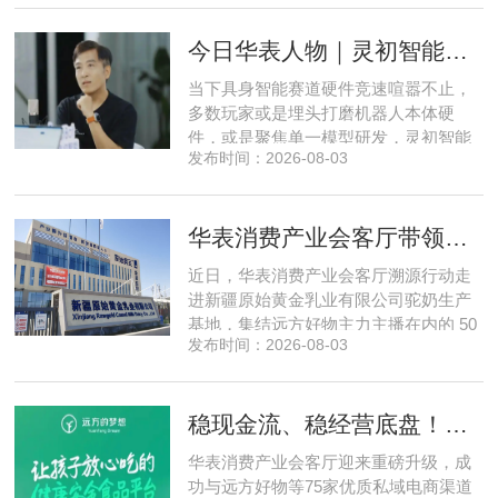
产业园区运营负责人参与，聚焦存量空
今日华表人物｜灵初智能CEO王启斌：押注千万级数据解锁具身智能质变
间盘活、私域变现、稳现金流搭建、试
点落地等核心内容。宣讲立足当下市场
当下具身智能赛道硬件竞速喧嚣不止，
现状，深度剖析行业双重发展困境
多数玩家或是埋头打磨机器人本体硬
件，或是聚焦单一模型研发，灵初智能
发布时间：2026-08-03
自创立之初便守住初心，以自研操作大
脑为核心，软硬一体布局多模态数据基
建，跳出同质化内卷。本期对话灵初智
华表消费产业会客厅带领私域直播团队走进新疆原始黄金乳业，溯源新疆好驼奶
能创始人王启斌，拆解其从创立第一天
便锁定灵巧操作赛道的底层逻辑，点明
近日，华表消费产业会客厅溯源行动走
数据规模才是决定行业拐点的核心
进新疆原始黄金乳业有限公司驼奶生产
基地，集结远方好物主力主播在内的 50
发布时间：2026-08-03
位头部私域主播组团深入工厂一线实地
探访溯源。本次实地溯源依托华表已达
成战略合作的 75 家优质私域电商渠道资
稳现金流、稳经营底盘！华表消费产业会客厅携手75家头部私域电商渠道赋能地产存量空间，打造消费产业新基建
源同步联动，以沉浸式实景打卡、全流
程实地核验、社群实时直播种草的形
华表消费产业会客厅迎来重磅升级，成
式，全方位拆解新疆优质驼奶
功与远方好物等75家优质私域电商渠道