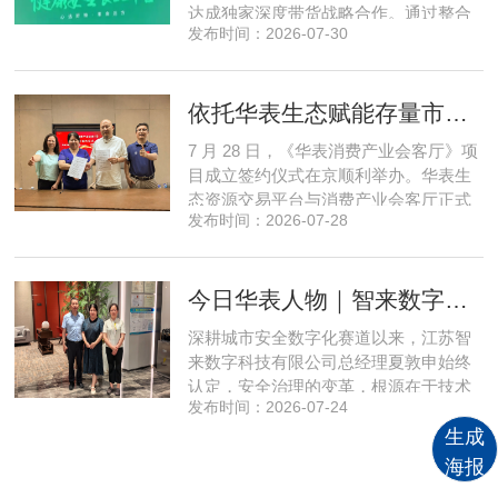
达成独家深度带货战略合作。通过整合
发布时间：2026-07-30
全网顶尖私域资源，项目搭建起全国性
私域流通渠道网络，构筑起覆盖全域、
精准触达3000万家庭的千万级私域流量
依托华表生态赋能存量市场《华表消费产业会客厅》项目签约落地
矩阵，核心竞争力与行业影响力实现跨
越式跃升，为国内消费产业破局升级、
7 月 28 日，《华表消费产业会客厅》项
实体经济长效发展注入全新动能
目成立签约仪式在京顺利举办。华表生
态资源交易平台与消费产业会客厅正式
发布时间：2026-07-28
签署合作协议，标志着立足华表生态资
源交易平台存量生态体系的消费产业综
合服务平台全面启动建设。华表生态资
今日华表人物｜智来数字总经理夏敦申：探寻城市风险 AI 防控创新之路
源交易平台董事长吴海花，消费产业会
客厅项目核心发起人、北京文兴盛世投
深耕城市安全数字化赛道以来，江苏智
资管理有限公司总经理孙燕南
来数字科技有限公司总经理夏敦申始终
认定，安全治理的变革，根源在于技术
发布时间：2026-07-24
模式的革新。在他看来，智慧消防不只
是简单的设备智能化，而是打通感知、
生成
研判、预警、处置全链条，推动城市安
海报
全从 “事后救火” 转向 “事前防患”。依靠