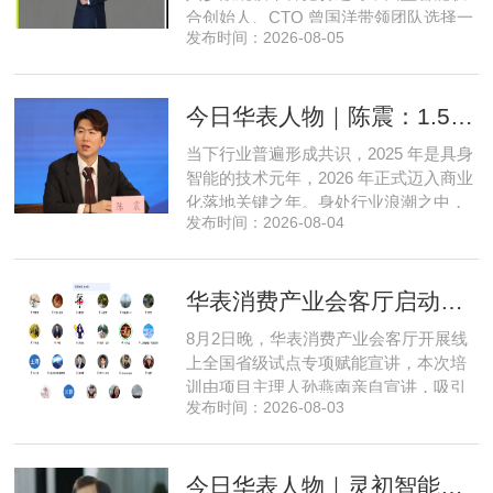
合创始人、CTO 曾国洋带领团队选择一
发布时间：2026-08-05
条小众赛道：深耕端侧轻量化大模型，
把先进 AI 能力压缩装进手机、智能汽车
乃至各类小型智能硬件之中，凭借扎实
今日华表人物｜陈震：1.5 亿资金赋能，享刻解锁餐饮机器人规模化
的技术深耕与严谨的工程思维，走出国
产 AI 差异化落地之路。在曾国洋的技术
当下行业普遍形成共识，2025 年是具身
布局中，自然流畅的全模态
智能的技术元年，2026 年正式迈入商业
化落地关键之年。身处行业浪潮之中，
发布时间：2026-08-04
享刻智能创始人、CEO 陈震表示，当前
全行业都在艰难寻找适配的落地场景，
脱离真实商业需求的技术研发终究难以
华表消费产业会客厅启动全国省级试点招募，首次线上宣讲会圆满举办
长久，这也是享刻智能自创立之初便坚
守场景驱动路线的核心缘由。享刻智能
8月2日晚，华表消费产业会客厅开展线
创始人、CEO 陈震纵观当前具
上全国省级试点专项赋能宣讲，本次培
训由项目主理人孙燕南亲自宣讲，吸引
发布时间：2026-08-03
了来自贵州、河北、北京、天津、常
州、四川、广东、无锡等多地物业方、
产业园区运营负责人参与，聚焦存量空
今日华表人物｜灵初智能CEO王启斌：押注千万级数据解锁具身智能质变
间盘活、私域变现、稳现金流搭建、试