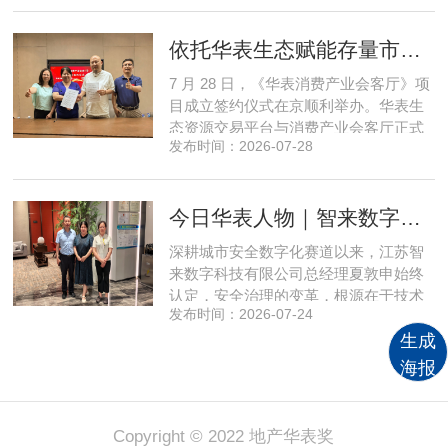
私域流通渠道网络，构筑起覆盖全域、
精准触达3000万家庭的千万级私域流量
依托华表生态赋能存量市场《华表消费产业会客厅》项目签约落地
矩阵，核心竞争力与行业影响力实现跨
越式跃升，为国内消费产业破局升级、
7 月 28 日，《华表消费产业会客厅》项
实体经济长效发展注入全新动能
目成立签约仪式在京顺利举办。华表生
态资源交易平台与消费产业会客厅正式
发布时间：2026-07-28
签署合作协议，标志着立足华表生态资
源交易平台存量生态体系的消费产业综
合服务平台全面启动建设。华表生态资
今日华表人物｜智来数字总经理夏敦申：探寻城市风险 AI 防控创新之路
源交易平台董事长吴海花，消费产业会
客厅项目核心发起人、北京文兴盛世投
深耕城市安全数字化赛道以来，江苏智
资管理有限公司总经理孙燕南
来数字科技有限公司总经理夏敦申始终
认定，安全治理的变革，根源在于技术
发布时间：2026-07-24
模式的革新。在他看来，智慧消防不只
是简单的设备智能化，而是打通感知、
生成
研判、预警、处置全链条，推动城市安
海报
全从 “事后救火” 转向 “事前防患”。依靠
清晰的发展方向与持续不断的研发投
入，智来数字稳步搭建起面
Copyright © 2022 地产华表奖