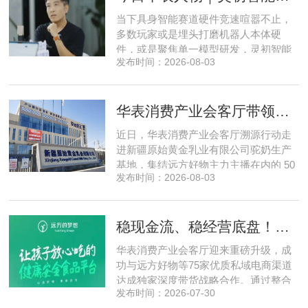
点落地等核心内容。宣讲立足当下市场
当下具身智能赛道硬件竞速喧嚣不止，
现状，深度剖析行业双重发展困境
多数玩家或是埋头打磨机器人本体硬
件，或是聚焦单一模型研发，灵初智能
发布时间：2026-08-03
自创立之初便守住初心，以自研操作大
脑为核心，软硬一体布局多模态数据基
建，跳出同质化内卷。本期对话灵初智
华表消费产业会客厅带领私域直播团队走进新疆原始黄金乳业，溯源新疆好驼奶
能创始人王启斌，拆解其从创立第一天
便锁定灵巧操作赛道的底层逻辑，点明
近日，华表消费产业会客厅溯源行动走
数据规模才是决定行业拐点的核心
进新疆原始黄金乳业有限公司驼奶生产
基地，集结远方好物主力主播在内的 50
发布时间：2026-08-03
位头部私域主播组团深入工厂一线实地
探访溯源。本次实地溯源依托华表已达
成战略合作的 75 家优质私域电商渠道资
稳现金流、稳经营底盘！华表消费产业会客厅携手75家头部私域电商渠道赋能地产存量空间，打造消费产业新基建
源同步联动，以沉浸式实景打卡、全流
程实地核验、社群实时直播种草的形
华表消费产业会客厅迎来重磅升级，成
式，全方位拆解新疆优质驼奶
功与远方好物等75家优质私域电商渠道
达成独家深度带货战略合作。通过整合
发布时间：2026-07-30
全网顶尖私域资源，项目搭建起全国性