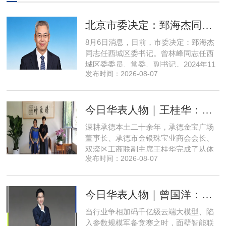
北京市委决定：郅海杰同志任西城区委书记
8月6日消息，日前，市委决定：郅海杰
同志任西城区委书记。曾林峰同志任西
城区委委员、常委、副书记。2024年11
发布时间：2026-08-07
月，郅海杰任北京市西城区委副书记，
区政府党组书记、副区长、代理区长；
而后任西城区委副书记，区政府党组书
今日华表人物｜王桂华：扎根承德守本心，三度跨界深耕本土实业新征程
记、区长。至此番履新。郅海杰，男，
汉族，1972年11月生，河南许昌人，在
深耕承德本土二十余年，承德金宝广场
职研究生，中共党员。曾任北京
董事长、承德市金银珠宝业商会会长、
双滦区工商联副主席王桂华完成了从体
发布时间：2026-08-07
制内从业者、玉石珠宝创业者，到地产
开发操盘者，再布局高端酒店、社区底
商数字化运营的三次关键跨界。在她看
今日华表人物｜曾国洋：弃参数内卷，以知识密度铸就端侧 AI 新未来
来，三四线城市创业最忌讳浮躁跟风、
急于求成，唯有守住踏实稳健的初心，
当行业争相加码千亿级云端大模型、陷
立足本地需求顺势迭代，方能穿
入参数规模军备竞赛之时，面壁智能联