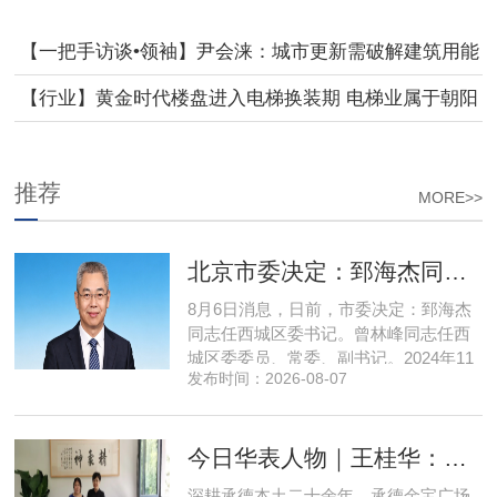
【一把手访谈•领袖】尹会涞：城市更新需破解建筑用能
难题 好房子与清洁能源供热紧密关联
【行业】黄金时代楼盘进入电梯换装期 电梯业属于朝阳
产业
推荐
MORE>>
北京市委决定：郅海杰同志任西城区委书记
8月6日消息，日前，市委决定：郅海杰
同志任西城区委书记。曾林峰同志任西
城区委委员、常委、副书记。2024年11
发布时间：2026-08-07
月，郅海杰任北京市西城区委副书记，
区政府党组书记、副区长、代理区长；
而后任西城区委副书记，区政府党组书
今日华表人物｜王桂华：扎根承德守本心，三度跨界深耕本土实业新征程
记、区长。至此番履新。郅海杰，男，
汉族，1972年11月生，河南许昌人，在
深耕承德本土二十余年，承德金宝广场