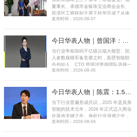
职研究生，中共党员。曾任北京
董事长、承德市金银珠宝业商会会长、
双滦区工商联副主席王桂华完成了从体
发布时间：2026-08-07
制内从业者、玉石珠宝创业者，到地产
开发操盘者，再布局高端酒店、社区底
商数字化运营的三次关键跨界。在她看
今日华表人物｜曾国洋：弃参数内卷，以知识密度铸就端侧 AI 新未来
来，三四线城市创业最忌讳浮躁跟风、
急于求成，唯有守住踏实稳健的初心，
当行业争相加码千亿级云端大模型、陷
立足本地需求顺势迭代，方能穿
入参数规模军备竞赛之时，面壁智能联
合创始人、CTO 曾国洋带领团队选择一
发布时间：2026-08-05
条小众赛道：深耕端侧轻量化大模型，
把先进 AI 能力压缩装进手机、智能汽车
乃至各类小型智能硬件之中，凭借扎实
今日华表人物｜陈震：1.5 亿资金赋能，享刻解锁餐饮机器人规模化
的技术深耕与严谨的工程思维，走出国
产 AI 差异化落地之路。在曾国洋的技术
当下行业普遍形成共识，2025 年是具身
布局中，自然流畅的全模态
智能的技术元年，2026 年正式迈入商业
化落地关键之年。身处行业浪潮之中，
发布时间：2026-08-04
享刻智能创始人、CEO 陈震表示，当前
全行业都在艰难寻找适配的落地场景，
脱离真实商业需求的技术研发终究难以