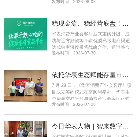
发布时间：2026-08-03
位头部私域主播组团深入工厂一线实地
探访溯源。本次实地溯源依托华表已达
成战略合作的 75 家优质私域电商渠道资
稳现金流、稳经营底盘！华表消费产业会客厅携手75家头部私域电商渠道赋能地产存量空间，打造消费产业新基建
源同步联动，以沉浸式实景打卡、全流
程实地核验、社群实时直播种草的形
华表消费产业会客厅迎来重磅升级，成
式，全方位拆解新疆优质驼奶
功与远方好物等75家优质私域电商渠道
达成独家深度带货战略合作。通过整合
发布时间：2026-07-30
全网顶尖私域资源，项目搭建起全国性
私域流通渠道网络，构筑起覆盖全域、
精准触达3000万家庭的千万级私域流量
依托华表生态赋能存量市场《华表消费产业会客厅》项目签约落地
矩阵，核心竞争力与行业影响力实现跨
越式跃升，为国内消费产业破局升级、
7 月 28 日，《华表消费产业会客厅》项
实体经济长效发展注入全新动能
目成立签约仪式在京顺利举办。华表生
态资源交易平台与消费产业会客厅正式
发布时间：2026-07-28
签署合作协议，标志着立足华表生态资
源交易平台存量生态体系的消费产业综
合服务平台全面启动建设。华表生态资
今日华表人物｜智来数字总经理夏敦申：探寻城市风险 AI 防控创新之路
源交易平台董事长吴海花，消费产业会
客厅项目核心发起人、北京文兴盛世投
深耕城市安全数字化赛道以来，江苏智