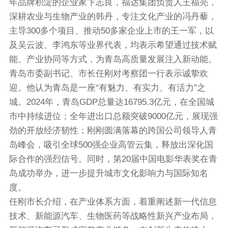
年品牌积淀的企业家卞志良，福达集团负责人王福亮，
深耕农业与生物产业的韩丹，专注文化产业的冯丹藜，
主导300多个项目、推动50多家企业上市的王一军，以
及吴云波、李鸿东等业界代表，均表示希望通过技术赋
能、产业协同等方式，为青岛高质量发展注入新动能。
青岛市委副书记、市长任刚对考察团一行表示诚挚欢
迎。他认为青岛是一座“有魅力、有实力、有活力”之
城。2024年，青岛GDP总量达16795.3亿元，在全国城
市中持续进位；全年进出口总额突破9000亿元，展现强
劲的开放经济韧性；刚刚圆满落幕的跨国公司领导人青
岛峰会，吸引全球500强企业高管云集，释放出深化国
际合作的强烈信号。同时，第20届中国电影华表奖在青
岛成功举办，进一步提升城市文化影响力与国际知名
度。
任刚市长介绍，在产业体系方面，着重阐述新一代信息
技术、新能源汽车、生物医药等战略性新兴产业布局，