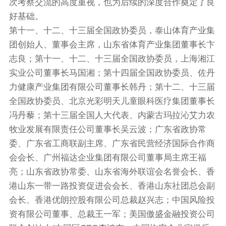
次考察交流的高度重视，也为后续的深度合作奠定了良
好基础。
第十一、十二、十三届全国政协委员，泰山体育产业集
团创始人、董事会主席，山东省体育产业集团董事长卞
志良；第十一、十二、十三届全国政协委员，上海湘江
实业公司董事长马国湘；第十四届全国政协委员、佐丹
力健康产业集团有限公司董事长韩丹；第十二、十三届
全国政协委员、北京光彩明天儿童眼科医疗集团董事长
冯丹藜；第十三届全国人大代表、内蒙古玛拉沁艾力农
牧业发展有限责任公司董事长吴云波；广东省政协常
委、广东省工商联副主席、广东省民营经济国际合作商
会会长、广州福达企业集团有限公司董事局主席王福
亮；山东省政协常委、山东省海外联谊会名誉会长、香
港山东一带一路投资促进会会长、香港山东社团总会副
会长、香港优朗控股有限公司总裁赵兴志；中国风险投
资有限公司董事、总裁王一军；美国傲盛金融投资公司