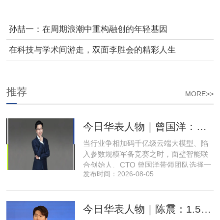
孙喆一：在周期浪潮中重构融创的年轻基因
在科技与学术间游走，双面李胜会的精彩人生
推荐
MORE>>
今日华表人物｜曾国洋：弃参数内卷，以知识密度铸就端侧 AI 新未来
当行业争相加码千亿级云端大模型、陷
入参数规模军备竞赛之时，面壁智能联
合创始人、CTO 曾国洋带领团队选择一
发布时间：2026-08-05
条小众赛道：深耕端侧轻量化大模型，
把先进 AI 能力压缩装进手机、智能汽车
乃至各类小型智能硬件之中，凭借扎实
今日华表人物｜陈震：1.5 亿资金赋能，享刻解锁餐饮机器人规模化
的技术深耕与严谨的工程思维，走出国
产 AI 差异化落地之路。在曾国洋的技术