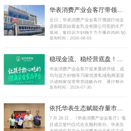
建，跳出同质化内卷。本期对话灵初智
华表消费产业会客厅带领私域直播团队走进新疆原始黄金乳业，溯源新疆好驼奶
能创始人王启斌，拆解其从创立第一天
便锁定灵巧操作赛道的底层逻辑，点明
近日，华表消费产业会客厅溯源行动走
数据规模才是决定行业拐点的核心
进新疆原始黄金乳业有限公司驼奶生产
基地，集结远方好物主力主播在内的 50
发布时间：2026-08-03
位头部私域主播组团深入工厂一线实地
探访溯源。本次实地溯源依托华表已达
成战略合作的 75 家优质私域电商渠道资
稳现金流、稳经营底盘！华表消费产业会客厅携手75家头部私域电商渠道赋能地产存量空间，打造消费产业新基建
源同步联动，以沉浸式实景打卡、全流
程实地核验、社群实时直播种草的形
华表消费产业会客厅迎来重磅升级，成
式，全方位拆解新疆优质驼奶
功与远方好物等75家优质私域电商渠道
达成独家深度带货战略合作。通过整合
发布时间：2026-07-30
全网顶尖私域资源，项目搭建起全国性
私域流通渠道网络，构筑起覆盖全域、
精准触达3000万家庭的千万级私域流量
依托华表生态赋能存量市场《华表消费产业会客厅》项目签约落地
矩阵，核心竞争力与行业影响力实现跨
越式跃升，为国内消费产业破局升级、
7 月 28 日，《华表消费产业会客厅》项
实体经济长效发展注入全新动能
目成立签约仪式在京顺利举办。华表生
态资源交易平台与消费产业会客厅正式