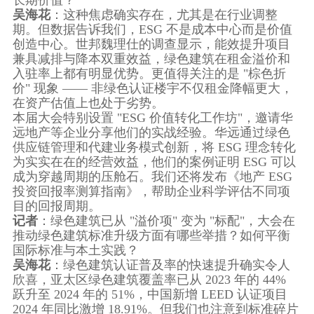
长期价值？
吴海花
：这种焦虑确实存在，尤其是在行业调整
期。但数据告诉我们，ESG 不是成本中心而是价值
创造中心。世邦魏理仕的调查显示，能效提升项目
兼具减排与降本双重效益，绿色建筑在租金溢价和
入驻率上都有明显优势。更值得关注的是 "棕色折
价" 现象 —— 非绿色认证楼宇不仅租金降幅更大，
在资产估值上也处于劣势。
本届大会特别设置 "ESG 价值转化工作坊"，邀请华
远地产等企业分享他们的实战经验。华远通过绿色
供应链管理和代建业务模式创新，将 ESG 理念转化
为实实在在的经营效益，他们的案例证明 ESG 可以
成为穿越周期的压舱石。我们还将发布《地产 ESG
投资回报率测算指南》，帮助企业科学评估不同项
目的回报周期。
记者
：绿色建筑已从 "溢价项" 变为 "标配"，大会在
推动绿色建筑标准升级方面有哪些举措？如何平衡
国际标准与本土实践？
吴海花
：绿色建筑认证普及率的快速提升确实令人
欣喜，亚太区绿色建筑覆盖率已从 2023 年的 44%
跃升至 2024 年的 51%，中国新增 LEED 认证项目
2024 年同比激增 18.91%。但我们也注意到标准碎片