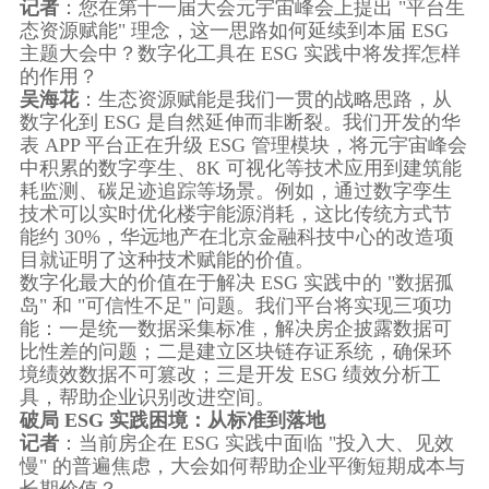
记者
：您在第十一届大会元宇宙峰会上提出 "平台生
态资源赋能" 理念，这一思路如何延续到本届 ESG
主题大会中？数字化工具在 ESG 实践中将发挥怎样
的作用？
吴海花
：生态资源赋能是我们一贯的战略思路，从
数字化到 ESG 是自然延伸而非断裂。我们开发的华
表 APP 平台正在升级 ESG 管理模块，将元宇宙峰会
中积累的数字孪生、8K 可视化等技术应用到建筑能
耗监测、碳足迹追踪等场景。例如，通过数字孪生
技术可以实时优化楼宇能源消耗，这比传统方式节
能约 30%，华远地产在北京金融科技中心的改造项
目就证明了这种技术赋能的价值。
数字化最大的价值在于解决 ESG 实践中的 "数据孤
岛" 和 "可信性不足" 问题。我们平台将实现三项功
能：一是统一数据采集标准，解决房企披露数据可
比性差的问题；二是建立区块链存证系统，确保环
境绩效数据不可篡改；三是开发 ESG 绩效分析工
具，帮助企业识别改进空间。
破局 ESG 实践困境：从标准到落地
记者
：当前房企在 ESG 实践中面临 "投入大、见效
慢" 的普遍焦虑，大会如何帮助企业平衡短期成本与