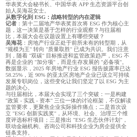
华表奖大会秘书长、中国华表 APP 生态资源平台创
始人吴海花女士。
从数字化到 ESG：战略转型的内在逻辑
记者
：第十二届地产华表奖首次将 ESG 作为核心主
题，这一决策是基于怎样的行业观察？与往届相
比，本届大会在议题设置上有哪些突破？
吴海花
：房地产行业正处于前所未有的转型期，从
"规模为王" 转向 "质量取胜" 已成为共识。我们注意
到，随着 "双碳" 目标推进和监管政策趋严，ESG 不
再是企业的 "加分项"，而是生存发展的 "必备项"。
数据显示，2025 年房地产行业 ESG 报告披露率已达
58.25%，近 90% 的亚太区房地产企业已设立可持续
发展专职岗位，这些变化让我们坚定了以 ESG 为主
题的决心。
与往届相比，本届大会实现了三个突破：一是构建
"政策 - 实践 - 资本" 三位一体的讨论框架，不仅解读
监管要求，更聚焦企业实际操作痛点；二是首次设
立 "ESG 创新实践奖"，从环境、社会、治理三个维
度评选标杆项目；三是推出 "ESG 生态伙伴计划"，
联动金融机构、咨询公司和科技企业为房企提供全
链条支持。