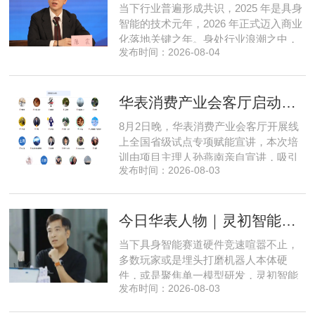
当下行业普遍形成共识，2025 年是具身
布局中，自然流畅的全模态
智能的技术元年，2026 年正式迈入商业
化落地关键之年。身处行业浪潮之中，
发布时间：2026-08-04
享刻智能创始人、CEO 陈震表示，当前
全行业都在艰难寻找适配的落地场景，
脱离真实商业需求的技术研发终究难以
华表消费产业会客厅启动全国省级试点招募，首次线上宣讲会圆满举办
长久，这也是享刻智能自创立之初便坚
守场景驱动路线的核心缘由。享刻智能
8月2日晚，华表消费产业会客厅开展线
创始人、CEO 陈震纵观当前具
上全国省级试点专项赋能宣讲，本次培
训由项目主理人孙燕南亲自宣讲，吸引
发布时间：2026-08-03
了来自贵州、河北、北京、天津、常
州、四川、广东、无锡等多地物业方、
产业园区运营负责人参与，聚焦存量空
今日华表人物｜灵初智能CEO王启斌：押注千万级数据解锁具身智能质变
间盘活、私域变现、稳现金流搭建、试
点落地等核心内容。宣讲立足当下市场
当下具身智能赛道硬件竞速喧嚣不止，
现状，深度剖析行业双重发展困境
多数玩家或是埋头打磨机器人本体硬
件，或是聚焦单一模型研发，灵初智能
发布时间：2026-08-03
自创立之初便守住初心，以自研操作大
脑为核心，软硬一体布局多模态数据基