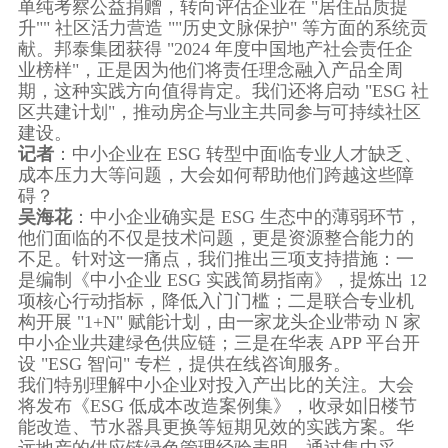
单纯考察公益捐赠，转向评估企业在 "居住品质提
升"" 社区活力营造 ""历史文脉保护" 等方面的系统贡
献。邦泰集团获得 "2024 年度中国地产社会责任企
业榜样"，正是因为他们将责任理念融入产品全周
期，这种实践方向值得肯定。我们还将启动 "ESG 社
区共建计划"，推动房企与业主共同参与可持续社区
建设。
记者
：中小企业在 ESG 转型中面临专业人才缺乏、
成本压力大等问题，大会如何帮助他们跨越这些障
碍？
吴海花
：中小企业确实是 ESG 生态中的薄弱环节，
他们面临的不仅是技术问题，更是资源整合能力的
不足。针对这一痛点，我们推出三项支持措施：一
是编制《中小企业 ESG 实践简易指南》，提炼出 12
项核心行动指标，降低入门门槛；二是联合专业机
构开展 "1+N" 赋能计划，由一家龙头企业带动 N 家
中小企业共建绿色供应链；三是在华表 APP 平台开
设 "ESG 智问" 专栏，提供在线咨询服务。
我们特别理解中小企业对投入产出比的关注。大会
将发布《ESG 低成本改造案例集》，收录如旧楼节
能改造、节水器具更换等短期见效的实践方案。华