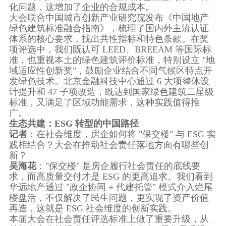
化问题，这增加了企业的合规成本。
大会联合中国城市创新产业研究院发布《中国地产
绿色建筑标准融合指南》，梳理了国内外主流认证
体系的核心要求，找出共性指标和特色条款。在奖
项评选中，我们既认可 LEED、BREEAM 等国际标
准，也重视本土的绿色建筑评价标准，特别设立 "地
域适应性创新奖"，鼓励企业结合不同气候区特点开
发绿色技术。北京金融科技中心通过 6 大项整体设
计提升和 47 子项改造，既达到国家绿色建筑二星级
标准，又满足了区域功能需求，这种实践值得推
广。
生态共建：ESG 转型的中国路径
记者
：在社会维度，房企如何将 "保交楼" 与 ESG 实
践相结合？大会在推动社会责任落地方面有哪些创
新？
吴海花
："保交楼" 是房企履行社会责任的底线要
求，而高质量交付才是 ESG 的更高追求。我们看到
华远地产通过 "政企协同 + 代建托管" 模式介入烂尾
楼盘活，不仅解决了民生问题，更实现了资产价值
再造，这就是 ESG 社会维度的创新实践。
本届大会在社会责任评选标准上做了重要升级，从