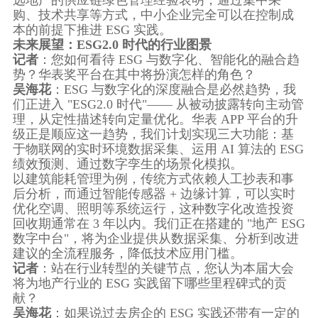
远地产的供应链绿色管理经验表明，通过集中采
购、技术共享等方式，中小企业完全可以在控制成
本的前提下推进 ESG 实践。
未来展望：ESG2.0 时代的行业图景
记者
：您如何看待 ESG 与数字化、智能化的融合趋
势？华表奖平台在其中将扮演怎样的角色？
吴海花
：ESG 与数字化的深度融合是必然趋势，我
们正进入 "ESG2.0 时代"—— 从被动披露转向主动管
理，从定性描述转向定量优化。华表 APP 平台的升
级正是顺应这一趋势，我们计划实现三大功能：基
于物联网的实时环境数据采集、运用 AI 算法的 ESG
绩效预测、通过数字孪生的场景化模拟。
以建筑能耗管理为例，传统方式依赖人工抄表和事
后分析，而通过智能传感器 + 边缘计算，可以实时
优化空调、照明等系统运行，这种数字化改造投资
回收期通常在 3 年以内。我们正在搭建的 "地产 ESG
数字中台"，将为企业提供从数据采集、分析到改进
建议的全流程服务，降低技术应用门槛。
记者
：站在行业转型的关键节点，您认为本届大会
将为地产行业的 ESG 实践留下哪些里程碑式的贡
献？
吴海花
：如果说过去房企的 ESG 实践还带有一定的