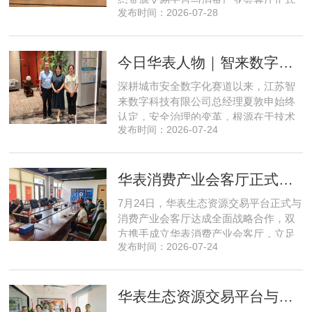
发布时间：2026-07-28
签署合作协议，标志着立足华表生态资
源交易平台存量生态体系的消费产业综
合服务平台全面启动建设。华表生态资
今日华表人物｜智来数字总经理夏敦申：探寻城市风险 AI 防控创新之路
源交易平台董事长吴海花，消费产业会
客厅项目核心发起人、北京文兴盛世投
深耕城市安全数字化赛道以来，江苏智
资管理有限公司总经理孙燕南
来数字科技有限公司总经理夏敦申始终
认定，安全治理的变革，根源在于技术
发布时间：2026-07-24
模式的革新。在他看来，智慧消防不只
是简单的设备智能化，而是打通感知、
研判、预警、处置全链条，推动城市安
华表消费产业会客厅正式成立！
全从 “事后救火” 转向 “事前防患”。依靠
清晰的发展方向与持续不断的研发投
7月24日，华表生态资源交易平台正式与
入，智来数字稳步搭建起面
消费产业会客厅达成全面战略合作，双
方携手成立华表消费产业会客厅，立足
发布时间：2026-07-24
提振消费、激活内需的市场发展导向，
依托产业资源整合与场景运营优势，打
造可持续、高稳定的现金流新型产业模
华表生态资源交易平台与文兴盛世座谈共谋存量资产升级新路径
式，精准赋能物业公司、房地产开发公
司、各类产业园区等市场主体转型升