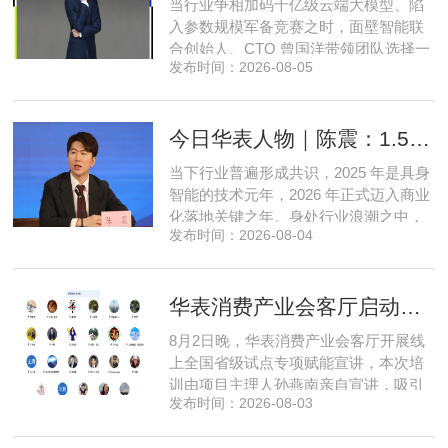
当行业争相加码千亿级云端大模型、陷
立足本地需求顺势迭代，方能穿
入参数规模军备竞赛之时，面壁智能联
合创始人、CTO 曾国洋带领团队选择一
发布时间：2026-08-05
条小众赛道：深耕端侧轻量化大模型，
把先进 AI 能力压缩装进手机、智能汽车
乃至各类小型智能硬件之中，凭借扎实
今日华表人物｜陈震：1.5 亿资金赋能，享刻解锁餐饮机器人规模化
的技术深耕与严谨的工程思维，走出国
产 AI 差异化落地之路。在曾国洋的技术
当下行业普遍形成共识，2025 年是具身
布局中，自然流畅的全模态
智能的技术元年，2026 年正式迈入商业
化落地关键之年。身处行业浪潮之中，
发布时间：2026-08-04
享刻智能创始人、CEO 陈震表示，当前
全行业都在艰难寻找适配的落地场景，
脱离真实商业需求的技术研发终究难以
华表消费产业会客厅启动全国省级试点招募，首次线上宣讲会圆满举办
长久，这也是享刻智能自创立之初便坚
守场景驱动路线的核心缘由。享刻智能
8月2日晚，华表消费产业会客厅开展线
创始人、CEO 陈震纵观当前具
上全国省级试点专项赋能宣讲，本次培
训由项目主理人孙燕南亲自宣讲，吸引
发布时间：2026-08-03
了来自贵州、河北、北京、天津、常
州、四川、广东、无锡等多地物业方、