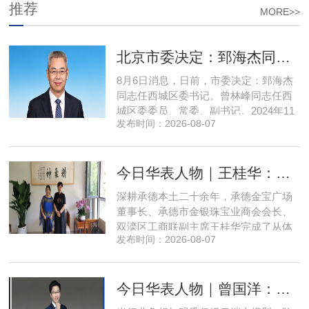
推荐
MORE>>
北京市委决定：郅海杰同志任西城区委书记
8月6日消息，日前，市委决定：郅海杰
同志任西城区委书记。曾林峰同志任西
城区委委员、常委、副书记。2024年11
发布时间：2026-08-07
月，郅海杰任北京市西城区委副书记，
区政府党组书记、副区长、代理区长；
而后任西城区委副书记，区政府党组书
今日华表人物｜王桂华：扎根承德守本心，三度跨界深耕本土实业新征程
记、区长。至此番履新。郅海杰，男，
汉族，1972年11月生，河南许昌人，在
深耕承德本土二十余年，承德金宝广场
职研究生，中共党员。曾任北京
董事长、承德市金银珠宝业商会会长、
双滦区工商联副主席王桂华完成了从体
发布时间：2026-08-07
制内从业者、玉石珠宝创业者，到地产
开发操盘者，再布局高端酒店、社区底
商数字化运营的三次关键跨界。在她看
今日华表人物｜曾国洋：弃参数内卷，以知识密度铸就端侧 AI 新未来
来，三四线城市创业最忌讳浮躁跟风、
急于求成，唯有守住踏实稳健的初心，