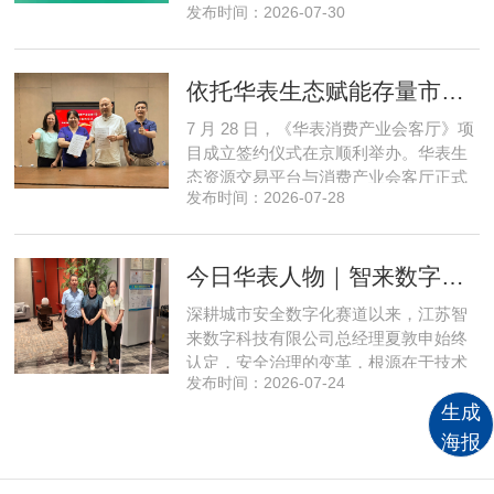
发布时间：2026-07-30
全网顶尖私域资源，项目搭建起全国性
私域流通渠道网络，构筑起覆盖全域、
精准触达3000万家庭的千万级私域流量
依托华表生态赋能存量市场《华表消费产业会客厅》项目签约落地
矩阵，核心竞争力与行业影响力实现跨
越式跃升，为国内消费产业破局升级、
7 月 28 日，《华表消费产业会客厅》项
实体经济长效发展注入全新动能
目成立签约仪式在京顺利举办。华表生
态资源交易平台与消费产业会客厅正式
发布时间：2026-07-28
签署合作协议，标志着立足华表生态资
源交易平台存量生态体系的消费产业综
合服务平台全面启动建设。华表生态资
今日华表人物｜智来数字总经理夏敦申：探寻城市风险 AI 防控创新之路
源交易平台董事长吴海花，消费产业会
客厅项目核心发起人、北京文兴盛世投
深耕城市安全数字化赛道以来，江苏智
资管理有限公司总经理孙燕南
来数字科技有限公司总经理夏敦申始终
认定，安全治理的变革，根源在于技术
发布时间：2026-07-24
模式的革新。在他看来，智慧消防不只
生成
是简单的设备智能化，而是打通感知、
研判、预警、处置全链条，推动城市安
海报
全从 “事后救火” 转向 “事前防患”。依靠
清晰的发展方向与持续不断的研发投