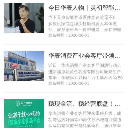
产业园区运营负责人参与，聚焦存量空
今日华表人物｜灵初智能CEO王启斌：押注千万级数据解锁具身智能质变
间盘活、私域变现、稳现金流搭建、试
点落地等核心内容。宣讲立足当下市场
当下具身智能赛道硬件竞速喧嚣不止，
现状，深度剖析行业双重发展困境
多数玩家或是埋头打磨机器人本体硬
件，或是聚焦单一模型研发，灵初智能
发布时间：2026-08-03
自创立之初便守住初心，以自研操作大
脑为核心，软硬一体布局多模态数据基
建，跳出同质化内卷。本期对话灵初智
华表消费产业会客厅带领私域直播团队走进新疆原始黄金乳业，溯源新疆好驼奶
能创始人王启斌，拆解其从创立第一天
便锁定灵巧操作赛道的底层逻辑，点明
近日，华表消费产业会客厅溯源行动走
数据规模才是决定行业拐点的核心
进新疆原始黄金乳业有限公司驼奶生产
基地，集结远方好物主力主播在内的 50
发布时间：2026-08-03
位头部私域主播组团深入工厂一线实地
探访溯源。本次实地溯源依托华表已达
成战略合作的 75 家优质私域电商渠道资
稳现金流、稳经营底盘！华表消费产业会客厅携手75家头部私域电商渠道赋能地产存量空间，打造消费产业新基建
源同步联动，以沉浸式实景打卡、全流
程实地核验、社群实时直播种草的形
华表消费产业会客厅迎来重磅升级，成
式，全方位拆解新疆优质驼奶
功与远方好物等75家优质私域电商渠道
达成独家深度带货战略合作。通过整合