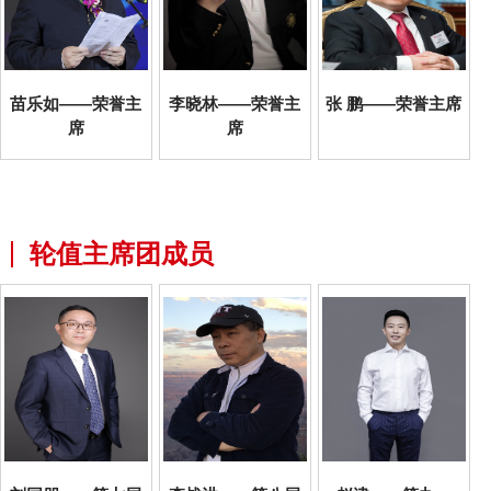
苗乐如——荣誉主
李晓林——荣誉主
张 鹏——荣誉主席
席
席
轮值主席团成员