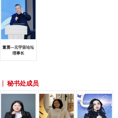
董震—元宇宙论坛
理事长
秘书处成员