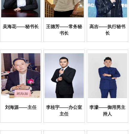
吴海花——秘书长
王德芳——常务秘
高吉——执行秘书
书长
长
刘海源——主任
李桂宇——办公室
李濛——御用男主
主任
持人