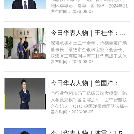
城区委委员、常委、副书记。2024年11
发布时间：2026-08-07
月，郅海杰任北京市西城区委副书记，
区政府党组书记、副区长、代理区长；
而后任西城区委副书记，区政府党组书
今日华表人物｜王桂华：扎根承德守本心，三度跨界深耕本土实业新征程
记、区长。至此番履新。郅海杰，男，
汉族，1972年11月生，河南许昌人，在
深耕承德本土二十余年，承德金宝广场
职研究生，中共党员。曾任北京
董事长、承德市金银珠宝业商会会长、
双滦区工商联副主席王桂华完成了从体
发布时间：2026-08-07
制内从业者、玉石珠宝创业者，到地产
开发操盘者，再布局高端酒店、社区底
商数字化运营的三次关键跨界。在她看
今日华表人物｜曾国洋：弃参数内卷，以知识密度铸就端侧 AI 新未来
来，三四线城市创业最忌讳浮躁跟风、
急于求成，唯有守住踏实稳健的初心，
当行业争相加码千亿级云端大模型、陷
立足本地需求顺势迭代，方能穿
入参数规模军备竞赛之时，面壁智能联
合创始人、CTO 曾国洋带领团队选择一
发布时间：2026-08-05
条小众赛道：深耕端侧轻量化大模型，
把先进 AI 能力压缩装进手机、智能汽车
乃至各类小型智能硬件之中，凭借扎实
今日华表人物｜陈震：1.5 亿资金赋能，享刻解锁餐饮机器人规模化
的技术深耕与严谨的工程思维，走出国