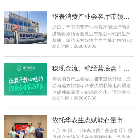
脑为核心，软硬一体布局多模态数据基
建，跳出同质化内卷。本期对话灵初智
华表消费产业会客厅带领私域直播团队走进新疆原始黄金乳业，溯源新疆好驼奶
能创始人王启斌，拆解其从创立第一天
便锁定灵巧操作赛道的底层逻辑，点明
近日，华表消费产业会客厅溯源行动走
数据规模才是决定行业拐点的核心
进新疆原始黄金乳业有限公司驼奶生产
基地，集结远方好物主力主播在内的 50
发布时间：2026-08-03
位头部私域主播组团深入工厂一线实地
探访溯源。本次实地溯源依托华表已达
成战略合作的 75 家优质私域电商渠道资
稳现金流、稳经营底盘！华表消费产业会客厅携手75家头部私域电商渠道赋能地产存量空间，打造消费产业新基建
源同步联动，以沉浸式实景打卡、全流
程实地核验、社群实时直播种草的形
华表消费产业会客厅迎来重磅升级，成
式，全方位拆解新疆优质驼奶
功与远方好物等75家优质私域电商渠道
达成独家深度带货战略合作。通过整合
发布时间：2026-07-30
全网顶尖私域资源，项目搭建起全国性
私域流通渠道网络，构筑起覆盖全域、
精准触达3000万家庭的千万级私域流量
依托华表生态赋能存量市场《华表消费产业会客厅》项目签约落地
矩阵，核心竞争力与行业影响力实现跨
越式跃升，为国内消费产业破局升级、
7 月 28 日，《华表消费产业会客厅》项
实体经济长效发展注入全新动能
目成立签约仪式在京顺利举办。华表生