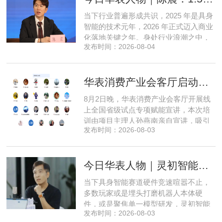
产 AI 差异化落地之路。在曾国洋的技术
当下行业普遍形成共识，2025 年是具身
布局中，自然流畅的全模态
智能的技术元年，2026 年正式迈入商业
化落地关键之年。身处行业浪潮之中，
发布时间：2026-08-04
享刻智能创始人、CEO 陈震表示，当前
全行业都在艰难寻找适配的落地场景，
脱离真实商业需求的技术研发终究难以
华表消费产业会客厅启动全国省级试点招募，首次线上宣讲会圆满举办
长久，这也是享刻智能自创立之初便坚
守场景驱动路线的核心缘由。享刻智能
8月2日晚，华表消费产业会客厅开展线
创始人、CEO 陈震纵观当前具
上全国省级试点专项赋能宣讲，本次培
训由项目主理人孙燕南亲自宣讲，吸引
发布时间：2026-08-03
了来自贵州、河北、北京、天津、常
州、四川、广东、无锡等多地物业方、
产业园区运营负责人参与，聚焦存量空
今日华表人物｜灵初智能CEO王启斌：押注千万级数据解锁具身智能质变
间盘活、私域变现、稳现金流搭建、试
点落地等核心内容。宣讲立足当下市场
当下具身智能赛道硬件竞速喧嚣不止，
现状，深度剖析行业双重发展困境
多数玩家或是埋头打磨机器人本体硬
件，或是聚焦单一模型研发，灵初智能
发布时间：2026-08-03
自创立之初便守住初心，以自研操作大