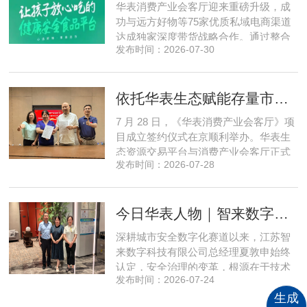
华表消费产业会客厅迎来重磅升级，成
式，全方位拆解新疆优质驼奶
功与远方好物等75家优质私域电商渠道
达成独家深度带货战略合作。通过整合
发布时间：2026-07-30
全网顶尖私域资源，项目搭建起全国性
私域流通渠道网络，构筑起覆盖全域、
精准触达3000万家庭的千万级私域流量
依托华表生态赋能存量市场《华表消费产业会客厅》项目签约落地
矩阵，核心竞争力与行业影响力实现跨
越式跃升，为国内消费产业破局升级、
7 月 28 日，《华表消费产业会客厅》项
实体经济长效发展注入全新动能
目成立签约仪式在京顺利举办。华表生
态资源交易平台与消费产业会客厅正式
发布时间：2026-07-28
签署合作协议，标志着立足华表生态资
源交易平台存量生态体系的消费产业综
合服务平台全面启动建设。华表生态资
今日华表人物｜智来数字总经理夏敦申：探寻城市风险 AI 防控创新之路
源交易平台董事长吴海花，消费产业会
客厅项目核心发起人、北京文兴盛世投
深耕城市安全数字化赛道以来，江苏智
资管理有限公司总经理孙燕南
来数字科技有限公司总经理夏敦申始终
认定，安全治理的变革，根源在于技术
发布时间：2026-07-24
模式的革新。在他看来，智慧消防不只
是简单的设备智能化，而是打通感知、
生成