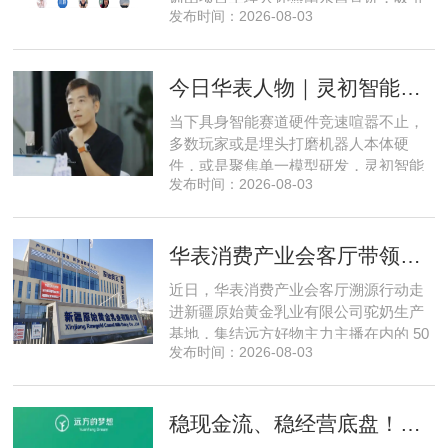
发布时间：2026-08-03
了来自贵州、河北、北京、天津、常
州、四川、广东、无锡等多地物业方、
产业园区运营负责人参与，聚焦存量空
今日华表人物｜灵初智能CEO王启斌：押注千万级数据解锁具身智能质变
间盘活、私域变现、稳现金流搭建、试
点落地等核心内容。宣讲立足当下市场
当下具身智能赛道硬件竞速喧嚣不止，
现状，深度剖析行业双重发展困境
多数玩家或是埋头打磨机器人本体硬
件，或是聚焦单一模型研发，灵初智能
发布时间：2026-08-03
自创立之初便守住初心，以自研操作大
脑为核心，软硬一体布局多模态数据基
建，跳出同质化内卷。本期对话灵初智
华表消费产业会客厅带领私域直播团队走进新疆原始黄金乳业，溯源新疆好驼奶
能创始人王启斌，拆解其从创立第一天
便锁定灵巧操作赛道的底层逻辑，点明
近日，华表消费产业会客厅溯源行动走
数据规模才是决定行业拐点的核心
进新疆原始黄金乳业有限公司驼奶生产
基地，集结远方好物主力主播在内的 50
发布时间：2026-08-03
位头部私域主播组团深入工厂一线实地
探访溯源。本次实地溯源依托华表已达
成战略合作的 75 家优质私域电商渠道资
稳现金流、稳经营底盘！华表消费产业会客厅携手75家头部私域电商渠道赋能地产存量空间，打造消费产业新基建
源同步联动，以沉浸式实景打卡、全流
程实地核验、社群实时直播种草的形