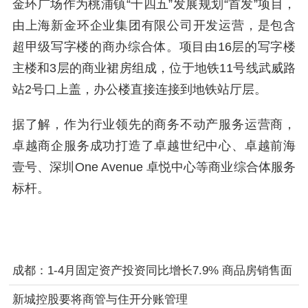
金环广场作为桃浦镇“十四五”发展规划“首发”项目，
由上海新金环企业集团有限公司开发运营，是包含
超甲级写字楼的商办综合体。项目由16层的写字楼
主楼和3层的商业裙房组成，位于地铁11号线武威路
站2号口上盖，办公楼直接连接到地铁站厅层。
据了解，作为行业领先的商务不动产服务运营商，
卓越商企服务成功打造了卓越世纪中心、卓越前海
壹号、深圳One Avenue 卓悦中心等商业综合体服务
标杆。
成都：1-4月固定资产投资同比增长7.9% 商品房销售面
积增9.2%
新城控股要将商管与住开分账管理