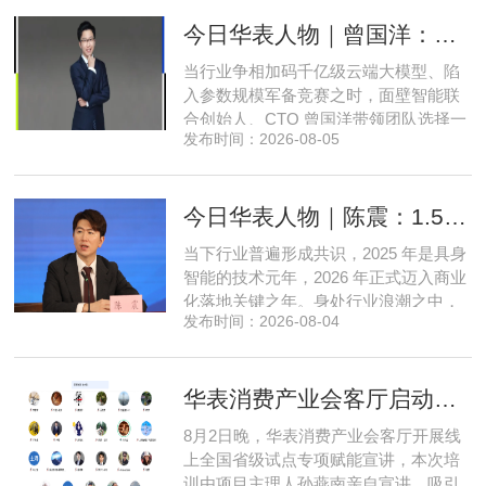
商数字化运营的三次关键跨界。在她看
今日华表人物｜曾国洋：弃参数内卷，以知识密度铸就端侧 AI 新未来
来，三四线城市创业最忌讳浮躁跟风、
急于求成，唯有守住踏实稳健的初心，
当行业争相加码千亿级云端大模型、陷
立足本地需求顺势迭代，方能穿
入参数规模军备竞赛之时，面壁智能联
合创始人、CTO 曾国洋带领团队选择一
发布时间：2026-08-05
条小众赛道：深耕端侧轻量化大模型，
把先进 AI 能力压缩装进手机、智能汽车
乃至各类小型智能硬件之中，凭借扎实
今日华表人物｜陈震：1.5 亿资金赋能，享刻解锁餐饮机器人规模化
的技术深耕与严谨的工程思维，走出国
产 AI 差异化落地之路。在曾国洋的技术
当下行业普遍形成共识，2025 年是具身
布局中，自然流畅的全模态
智能的技术元年，2026 年正式迈入商业
化落地关键之年。身处行业浪潮之中，
发布时间：2026-08-04
享刻智能创始人、CEO 陈震表示，当前
全行业都在艰难寻找适配的落地场景，
脱离真实商业需求的技术研发终究难以
华表消费产业会客厅启动全国省级试点招募，首次线上宣讲会圆满举办
长久，这也是享刻智能自创立之初便坚
守场景驱动路线的核心缘由。享刻智能
8月2日晚，华表消费产业会客厅开展线
创始人、CEO 陈震纵观当前具
上全国省级试点专项赋能宣讲，本次培
训由项目主理人孙燕南亲自宣讲，吸引