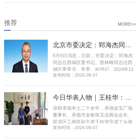
推荐
MORE>>
北京市委决定：郅海杰同志任西城区委书记
8月6日消息，日前，市委决定：郅海杰
同志任西城区委书记。曾林峰同志任西
城区委委员、常委、副书记。2024年11
发布时间：2026-08-07
月，郅海杰任北京市西城区委副书记，
区政府党组书记、副区长、代理区长；
而后任西城区委副书记，区政府党组书
今日华表人物｜王桂华：扎根承德守本心，三度跨界深耕本土实业新征程
记、区长。至此番履新。郅海杰，男，
汉族，1972年11月生，河南许昌人，在
深耕承德本土二十余年，承德金宝广场
职研究生，中共党员。曾任北京
董事长、承德市金银珠宝业商会会长、
双滦区工商联副主席王桂华完成了从体
发布时间：2026-08-07
制内从业者、玉石珠宝创业者，到地产
开发操盘者，再布局高端酒店、社区底