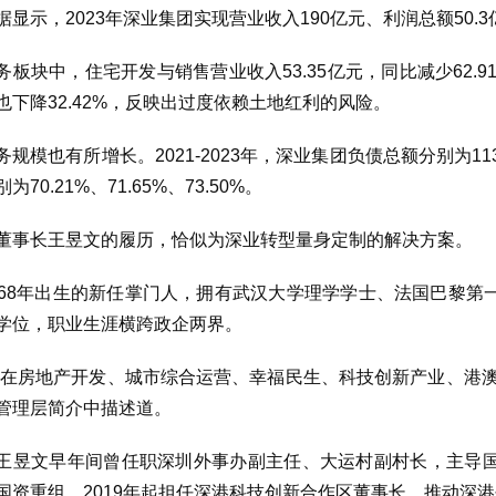
据显示，2023年深业集团实现营业收入190亿元、利润总额50.3
务板块中，住宅开发与销售营业收入53.35亿元，同比减少62.9
也下降32.42%，反映出过度依赖土地红利的风险。
规模也有所增长。2021-2023年，深业集团负债总额分别为1137.
为70.21%、71.65%、73.50%。
董事长王昱文的履历，恰似为深业转型量身定制的解决方案。
968年出生的新任掌门人，拥有武汉大学理学学士、法国巴黎
学位，职业生涯横跨政企两界。
文在房地产开发、城市综合运营、幸福民生、科技创新产业、港
管理层简介中描述道。
王昱文早年间曾任职深圳外事办副主任、大运村副村长，主导
国资重组。2019年起担任深港科技创新合作区董事长，推动深港创