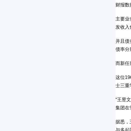
财报数
主要业
发收入
并且债务
债率分别
而新任
这位1
士三重
“王昱
集团在
据悉，
与多起