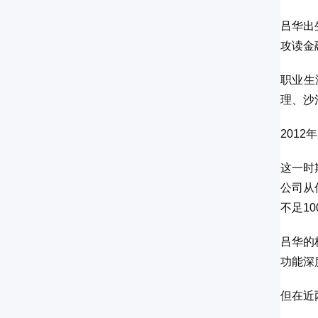
吕华出
攻读金
职业生
理、沙
201
这一时
公司从
不足10
吕华的
功能深
但在近