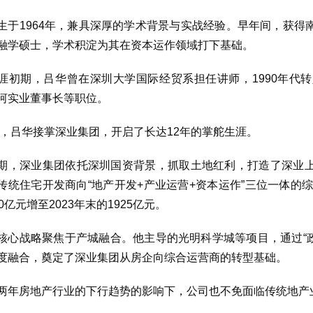
生于1964年，兼具深厚的学术背景与实战经验。早年间，获
融学硕士，学术积淀为其在资本运作领域打下基础。
涯初期，吕华曾在深圳大学国际经贸系担任讲师，1990年代
河实业董事长等职位。
2年，吕华接掌深业集团，开启了长达12年的掌舵生涯。
期，深业集团依托深圳国资背景，抓取土地红利，打造了深业
传统住宅开发商向“地产开发+产业运营+资本运作”三位一体的综
0亿元增至2023年末的1925亿元。
核心战略聚焦于产城融合。他主导的光明科学城等项目，通过“
度融合，奠定了深业集团从房企向综合运营商的转型基础。
两年房地产行业的下行趋势的影响下，公司也不免面临传统地产