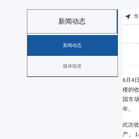
当
新闻动态
新闻动态
媒体报道
6月4
楼的收
国市场
年。
此次收
产。14