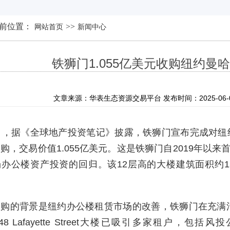
前位置：
>>
网站首页
新闻中心
铁狮门1.055亿美元收购纽约曼
文章来源：华表生态资源交易平台 发布时间：2025-06-04 
日，据《全球地产投资笔记》披露，铁狮门宣布完成对纽约曼哈顿Soh
购，交易价值1.055亿美元。这是铁狮门自2019年以
办公楼资产投资的回归。该12层高的大楼建筑面积约15
购的背景是纽约办公楼租赁市场的改善，铁狮门在充满活
8 Lafayette Street大楼已吸引多家租户，包括风投公司Ge