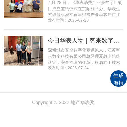
7 月 28 日，《华表消费产业会客厅》项
实体经济长效发展注入全新动能
目成立签约仪式在京顺利举办。华表生
态资源交易平台与消费产业会客厅正式
发布时间：2026-07-28
签署合作协议，标志着立足华表生态资
源交易平台存量生态体系的消费产业综
合服务平台全面启动建设。华表生态资
今日华表人物｜智来数字总经理夏敦申：探寻城市风险 AI 防控创新之路
源交易平台董事长吴海花，消费产业会
客厅项目核心发起人、北京文兴盛世投
深耕城市安全数字化赛道以来，江苏智
资管理有限公司总经理孙燕南
来数字科技有限公司总经理夏敦申始终
认定，安全治理的变革，根源在于技术
发布时间：2026-07-24
模式的革新。在他看来，智慧消防不只
是简单的设备智能化，而是打通感知、
生成
研判、预警、处置全链条，推动城市安
海报
全从 “事后救火” 转向 “事前防患”。依靠
清晰的发展方向与持续不断的研发投
入，智来数字稳步搭建起面
Copyright © 2022 地产华表奖