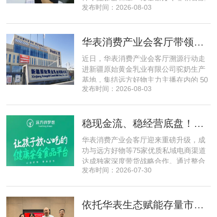
发布时间：2026-08-03
自创立之初便守住初心，以自研操作大
脑为核心，软硬一体布局多模态数据基
建，跳出同质化内卷。本期对话灵初智
华表消费产业会客厅带领私域直播团队走进新疆原始黄金乳业，溯源新疆好驼奶
能创始人王启斌，拆解其从创立第一天
便锁定灵巧操作赛道的底层逻辑，点明
近日，华表消费产业会客厅溯源行动走
数据规模才是决定行业拐点的核心
进新疆原始黄金乳业有限公司驼奶生产
基地，集结远方好物主力主播在内的 50
发布时间：2026-08-03
位头部私域主播组团深入工厂一线实地
探访溯源。本次实地溯源依托华表已达
成战略合作的 75 家优质私域电商渠道资
稳现金流、稳经营底盘！华表消费产业会客厅携手75家头部私域电商渠道赋能地产存量空间，打造消费产业新基建
源同步联动，以沉浸式实景打卡、全流
程实地核验、社群实时直播种草的形
华表消费产业会客厅迎来重磅升级，成
式，全方位拆解新疆优质驼奶
功与远方好物等75家优质私域电商渠道
达成独家深度带货战略合作。通过整合
发布时间：2026-07-30
全网顶尖私域资源，项目搭建起全国性
私域流通渠道网络，构筑起覆盖全域、
精准触达3000万家庭的千万级私域流量
依托华表生态赋能存量市场《华表消费产业会客厅》项目签约落地
矩阵，核心竞争力与行业影响力实现跨
越式跃升，为国内消费产业破局升级、