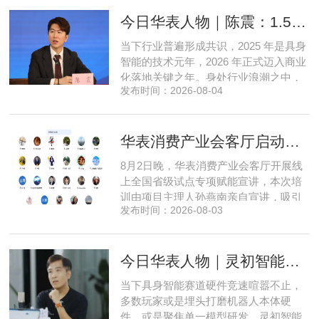
乃至各类小型智能硬件之中，凭借扎实
今日华表人物｜陈震：1.5 亿资金赋能，享刻解锁餐饮机器人规模化
的技术深耕与严谨的工程思维，走出国
产 AI 差异化落地之路。在曾国洋的技术
当下行业普遍形成共识，2025 年是具身
布局中，自然流畅的全模态
智能的技术元年，2026 年正式迈入商业
化落地关键之年。身处行业浪潮之中，
发布时间：2026-08-04
享刻智能创始人、CEO 陈震表示，当前
全行业都在艰难寻找适配的落地场景，
脱离真实商业需求的技术研发终究难以
华表消费产业会客厅启动全国省级试点招募，首次线上宣讲会圆满举办
长久，这也是享刻智能自创立之初便坚
守场景驱动路线的核心缘由。享刻智能
8月2日晚，华表消费产业会客厅开展线
创始人、CEO 陈震纵观当前具
上全国省级试点专项赋能宣讲，本次培
训由项目主理人孙燕南亲自宣讲，吸引
发布时间：2026-08-03
了来自贵州、河北、北京、天津、常
州、四川、广东、无锡等多地物业方、
产业园区运营负责人参与，聚焦存量空
今日华表人物｜灵初智能CEO王启斌：押注千万级数据解锁具身智能质变
间盘活、私域变现、稳现金流搭建、试
点落地等核心内容。宣讲立足当下市场
当下具身智能赛道硬件竞速喧嚣不止，
现状，深度剖析行业双重发展困境
多数玩家或是埋头打磨机器人本体硬
件，或是聚焦单一模型研发，灵初智能