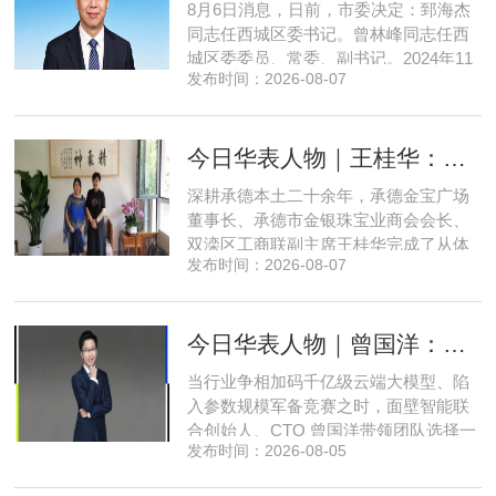
8月6日消息，日前，市委决定：郅海杰
同志任西城区委书记。曾林峰同志任西
城区委委员、常委、副书记。2024年11
发布时间：2026-08-07
月，郅海杰任北京市西城区委副书记，
区政府党组书记、副区长、代理区长；
而后任西城区委副书记，区政府党组书
今日华表人物｜王桂华：扎根承德守本心，三度跨界深耕本土实业新征程
记、区长。至此番履新。郅海杰，男，
汉族，1972年11月生，河南许昌人，在
深耕承德本土二十余年，承德金宝广场
职研究生，中共党员。曾任北京
董事长、承德市金银珠宝业商会会长、
双滦区工商联副主席王桂华完成了从体
发布时间：2026-08-07
制内从业者、玉石珠宝创业者，到地产
开发操盘者，再布局高端酒店、社区底
商数字化运营的三次关键跨界。在她看
今日华表人物｜曾国洋：弃参数内卷，以知识密度铸就端侧 AI 新未来
来，三四线城市创业最忌讳浮躁跟风、
急于求成，唯有守住踏实稳健的初心，
当行业争相加码千亿级云端大模型、陷
立足本地需求顺势迭代，方能穿
入参数规模军备竞赛之时，面壁智能联
合创始人、CTO 曾国洋带领团队选择一
发布时间：2026-08-05
条小众赛道：深耕端侧轻量化大模型，
把先进 AI 能力压缩装进手机、智能汽车