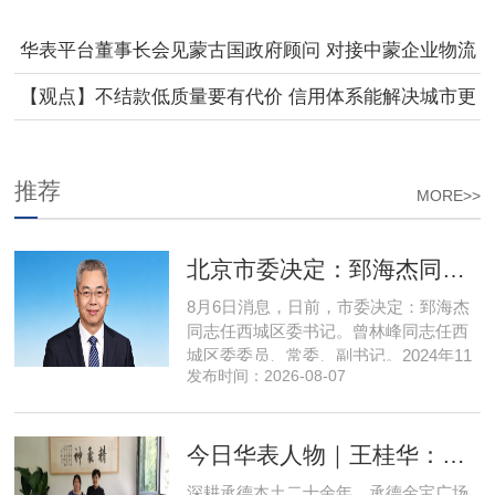
华表平台董事长会见蒙古国政府顾问 对接中蒙企业物流
及矿业合作
【观点】不结款低质量要有代价 信用体系能解决城市更
新隐忧
推荐
MORE>>
北京市委决定：郅海杰同志任西城区委书记
8月6日消息，日前，市委决定：郅海杰
同志任西城区委书记。曾林峰同志任西
城区委委员、常委、副书记。2024年11
发布时间：2026-08-07
月，郅海杰任北京市西城区委副书记，
区政府党组书记、副区长、代理区长；
而后任西城区委副书记，区政府党组书
今日华表人物｜王桂华：扎根承德守本心，三度跨界深耕本土实业新征程
记、区长。至此番履新。郅海杰，男，
汉族，1972年11月生，河南许昌人，在
深耕承德本土二十余年，承德金宝广场