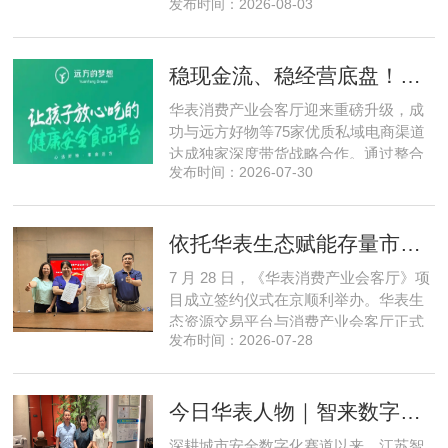
发布时间：2026-08-03
位头部私域主播组团深入工厂一线实地
探访溯源。本次实地溯源依托华表已达
成战略合作的 75 家优质私域电商渠道资
稳现金流、稳经营底盘！华表消费产业会客厅携手75家头部私域电商渠道赋能地产存量空间，打造消费产业新基建
源同步联动，以沉浸式实景打卡、全流
程实地核验、社群实时直播种草的形
华表消费产业会客厅迎来重磅升级，成
式，全方位拆解新疆优质驼奶
功与远方好物等75家优质私域电商渠道
达成独家深度带货战略合作。通过整合
发布时间：2026-07-30
全网顶尖私域资源，项目搭建起全国性
私域流通渠道网络，构筑起覆盖全域、
精准触达3000万家庭的千万级私域流量
依托华表生态赋能存量市场《华表消费产业会客厅》项目签约落地
矩阵，核心竞争力与行业影响力实现跨
越式跃升，为国内消费产业破局升级、
7 月 28 日，《华表消费产业会客厅》项
实体经济长效发展注入全新动能
目成立签约仪式在京顺利举办。华表生
态资源交易平台与消费产业会客厅正式
发布时间：2026-07-28
签署合作协议，标志着立足华表生态资
源交易平台存量生态体系的消费产业综
合服务平台全面启动建设。华表生态资
今日华表人物｜智来数字总经理夏敦申：探寻城市风险 AI 防控创新之路
源交易平台董事长吴海花，消费产业会
客厅项目核心发起人、北京文兴盛世投
深耕城市安全数字化赛道以来，江苏智