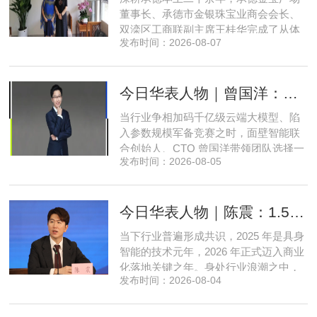
职研究生，中共党员。曾任北京
董事长、承德市金银珠宝业商会会长、
双滦区工商联副主席王桂华完成了从体
发布时间：2026-08-07
制内从业者、玉石珠宝创业者，到地产
开发操盘者，再布局高端酒店、社区底
商数字化运营的三次关键跨界。在她看
今日华表人物｜曾国洋：弃参数内卷，以知识密度铸就端侧 AI 新未来
来，三四线城市创业最忌讳浮躁跟风、
急于求成，唯有守住踏实稳健的初心，
当行业争相加码千亿级云端大模型、陷
立足本地需求顺势迭代，方能穿
入参数规模军备竞赛之时，面壁智能联
合创始人、CTO 曾国洋带领团队选择一
发布时间：2026-08-05
条小众赛道：深耕端侧轻量化大模型，
把先进 AI 能力压缩装进手机、智能汽车
乃至各类小型智能硬件之中，凭借扎实
今日华表人物｜陈震：1.5 亿资金赋能，享刻解锁餐饮机器人规模化
的技术深耕与严谨的工程思维，走出国
产 AI 差异化落地之路。在曾国洋的技术
当下行业普遍形成共识，2025 年是具身
布局中，自然流畅的全模态
智能的技术元年，2026 年正式迈入商业
化落地关键之年。身处行业浪潮之中，
发布时间：2026-08-04
享刻智能创始人、CEO 陈震表示，当前
全行业都在艰难寻找适配的落地场景，
脱离真实商业需求的技术研发终究难以