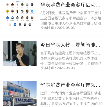
华表消费产业会客厅启动全国省级试点招募，首次线上宣讲会圆满举办
长久，这也是享刻智能自创立之初便坚
守场景驱动路线的核心缘由。享刻智能
8月2日晚，华表消费产业会客厅开展线
创始人、CEO 陈震纵观当前具
上全国省级试点专项赋能宣讲，本次培
训由项目主理人孙燕南亲自宣讲，吸引
发布时间：2026-08-03
了来自贵州、河北、北京、天津、常
州、四川、广东、无锡等多地物业方、
产业园区运营负责人参与，聚焦存量空
今日华表人物｜灵初智能CEO王启斌：押注千万级数据解锁具身智能质变
间盘活、私域变现、稳现金流搭建、试
点落地等核心内容。宣讲立足当下市场
当下具身智能赛道硬件竞速喧嚣不止，
现状，深度剖析行业双重发展困境
多数玩家或是埋头打磨机器人本体硬
件，或是聚焦单一模型研发，灵初智能
发布时间：2026-08-03
自创立之初便守住初心，以自研操作大
脑为核心，软硬一体布局多模态数据基
建，跳出同质化内卷。本期对话灵初智
华表消费产业会客厅带领私域直播团队走进新疆原始黄金乳业，溯源新疆好驼奶
能创始人王启斌，拆解其从创立第一天
便锁定灵巧操作赛道的底层逻辑，点明
近日，华表消费产业会客厅溯源行动走
数据规模才是决定行业拐点的核心
进新疆原始黄金乳业有限公司驼奶生产
基地，集结远方好物主力主播在内的 50