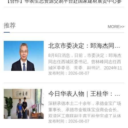
项华表大奖
【合作】华表生态资源交易平台赴国家建材展贸中心参
访沟通
推荐
MORE>>
北京市委决定：郅海杰同志任西城区委书记
8月6日消息，日前，市委决定：郅海杰
同志任西城区委书记。曾林峰同志任西
城区委委员、常委、副书记。2024年11
发布时间：2026-08-07
月，郅海杰任北京市西城区委副书记，
区政府党组书记、副区长、代理区长；
而后任西城区委副书记，区政府党组书
今日华表人物｜王桂华：扎根承德守本心，三度跨界深耕本土实业新征程
记、区长。至此番履新。郅海杰，男，
汉族，1972年11月生，河南许昌人，在
深耕承德本土二十余年，承德金宝广场
职研究生，中共党员。曾任北京
董事长、承德市金银珠宝业商会会长、
双滦区工商联副主席王桂华完成了从体
发布时间：2026-08-07
制内从业者、玉石珠宝创业者，到地产