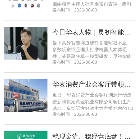
训由项目主理人孙燕南亲自宣讲，吸引
发布时间：2026-08-03
了来自贵州、河北、北京、天津、常
州、四川、广东、无锡等多地物业方、
产业园区运营负责人参与，聚焦存量空
今日华表人物｜灵初智能CEO王启斌：押注千万级数据解锁具身智能质变
间盘活、私域变现、稳现金流搭建、试
点落地等核心内容。宣讲立足当下市场
当下具身智能赛道硬件竞速喧嚣不止，
现状，深度剖析行业双重发展困境
多数玩家或是埋头打磨机器人本体硬
件，或是聚焦单一模型研发，灵初智能
发布时间：2026-08-03
自创立之初便守住初心，以自研操作大
脑为核心，软硬一体布局多模态数据基
建，跳出同质化内卷。本期对话灵初智
华表消费产业会客厅带领私域直播团队走进新疆原始黄金乳业，溯源新疆好驼奶
能创始人王启斌，拆解其从创立第一天
便锁定灵巧操作赛道的底层逻辑，点明
近日，华表消费产业会客厅溯源行动走
数据规模才是决定行业拐点的核心
进新疆原始黄金乳业有限公司驼奶生产
基地，集结远方好物主力主播在内的 50
发布时间：2026-08-03
位头部私域主播组团深入工厂一线实地
探访溯源。本次实地溯源依托华表已达
成战略合作的 75 家优质私域电商渠道资
稳现金流、稳经营底盘！华表消费产业会客厅携手75家头部私域电商渠道赋能地产存量空间，打造消费产业新基建
源同步联动，以沉浸式实景打卡、全流