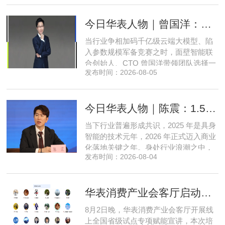
开发操盘者，再布局高端酒店、社区底
商数字化运营的三次关键跨界。在她看
今日华表人物｜曾国洋：弃参数内卷，以知识密度铸就端侧 AI 新未来
来，三四线城市创业最忌讳浮躁跟风、
急于求成，唯有守住踏实稳健的初心，
当行业争相加码千亿级云端大模型、陷
立足本地需求顺势迭代，方能穿
入参数规模军备竞赛之时，面壁智能联
合创始人、CTO 曾国洋带领团队选择一
发布时间：2026-08-05
条小众赛道：深耕端侧轻量化大模型，
把先进 AI 能力压缩装进手机、智能汽车
乃至各类小型智能硬件之中，凭借扎实
今日华表人物｜陈震：1.5 亿资金赋能，享刻解锁餐饮机器人规模化
的技术深耕与严谨的工程思维，走出国
产 AI 差异化落地之路。在曾国洋的技术
当下行业普遍形成共识，2025 年是具身
布局中，自然流畅的全模态
智能的技术元年，2026 年正式迈入商业
化落地关键之年。身处行业浪潮之中，
发布时间：2026-08-04
享刻智能创始人、CEO 陈震表示，当前
全行业都在艰难寻找适配的落地场景，
脱离真实商业需求的技术研发终究难以
华表消费产业会客厅启动全国省级试点招募，首次线上宣讲会圆满举办
长久，这也是享刻智能自创立之初便坚
守场景驱动路线的核心缘由。享刻智能
8月2日晚，华表消费产业会客厅开展线
创始人、CEO 陈震纵观当前具
上全国省级试点专项赋能宣讲，本次培