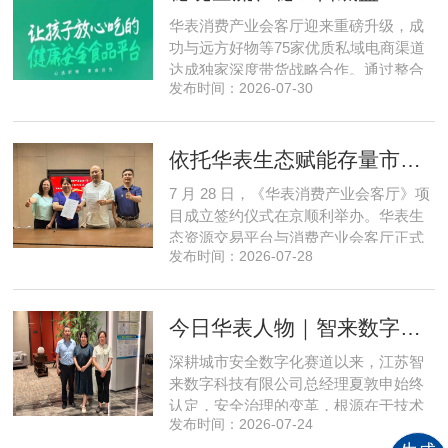
程实地核验、社群实时直播种草的形
华表消费产业会客厅迎来重磅升级，成
式，全方位拆解新疆优质驼奶
功与远方好物等75家优质私域电商渠道
达成独家深度带货战略合作。通过整合
发布时间：2026-07-30
全网顶尖私域资源，项目搭建起全国性
私域流通渠道网络，构筑起覆盖全域、
精准触达3000万家庭的千万级私域流量
依托华表生态赋能存量市场《华表消费产业会客厅》项目签约落地
矩阵，核心竞争力与行业影响力实现跨
越式跃升，为国内消费产业破局升级、
7 月 28 日，《华表消费产业会客厅》项
实体经济长效发展注入全新动能
目成立签约仪式在京顺利举办。华表生
态资源交易平台与消费产业会客厅正式
发布时间：2026-07-28
签署合作协议，标志着立足华表生态资
源交易平台存量生态体系的消费产业综
合服务平台全面启动建设。华表生态资
今日华表人物｜智来数字总经理夏敦申：探寻城市风险 AI 防控创新之路
源交易平台董事长吴海花，消费产业会
客厅项目核心发起人、北京文兴盛世投
深耕城市安全数字化赛道以来，江苏智
资管理有限公司总经理孙燕南
来数字科技有限公司总经理夏敦申始终
认定，安全治理的变革，根源在于技术
发布时间：2026-07-24
模式的革新。在他看来，智慧消防不只