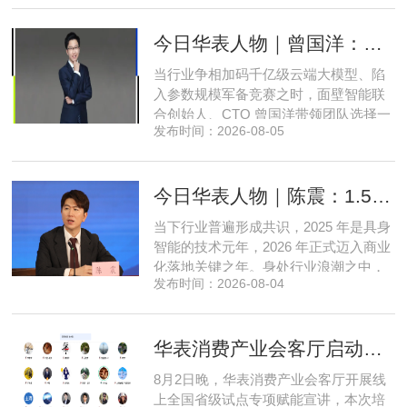
开发操盘者，再布局高端酒店、社区底
商数字化运营的三次关键跨界。在她看
今日华表人物｜曾国洋：弃参数内卷，以知识密度铸就端侧 AI 新未来
来，三四线城市创业最忌讳浮躁跟风、
急于求成，唯有守住踏实稳健的初心，
当行业争相加码千亿级云端大模型、陷
立足本地需求顺势迭代，方能穿
入参数规模军备竞赛之时，面壁智能联
合创始人、CTO 曾国洋带领团队选择一
发布时间：2026-08-05
条小众赛道：深耕端侧轻量化大模型，
把先进 AI 能力压缩装进手机、智能汽车
乃至各类小型智能硬件之中，凭借扎实
今日华表人物｜陈震：1.5 亿资金赋能，享刻解锁餐饮机器人规模化
的技术深耕与严谨的工程思维，走出国
产 AI 差异化落地之路。在曾国洋的技术
当下行业普遍形成共识，2025 年是具身
布局中，自然流畅的全模态
智能的技术元年，2026 年正式迈入商业
化落地关键之年。身处行业浪潮之中，
发布时间：2026-08-04
享刻智能创始人、CEO 陈震表示，当前
全行业都在艰难寻找适配的落地场景，
脱离真实商业需求的技术研发终究难以
华表消费产业会客厅启动全国省级试点招募，首次线上宣讲会圆满举办
长久，这也是享刻智能自创立之初便坚
守场景驱动路线的核心缘由。享刻智能
8月2日晚，华表消费产业会客厅开展线
创始人、CEO 陈震纵观当前具
上全国省级试点专项赋能宣讲，本次培