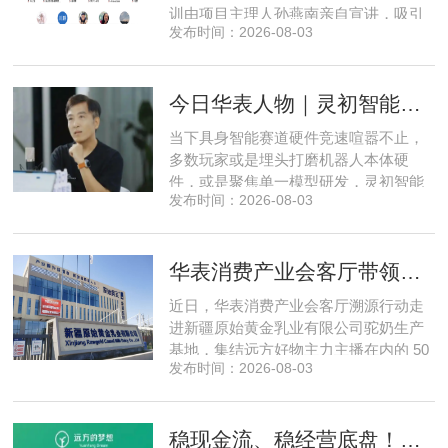
训由项目主理人孙燕南亲自宣讲，吸引
发布时间：2026-08-03
了来自贵州、河北、北京、天津、常
州、四川、广东、无锡等多地物业方、
产业园区运营负责人参与，聚焦存量空
今日华表人物｜灵初智能CEO王启斌：押注千万级数据解锁具身智能质变
间盘活、私域变现、稳现金流搭建、试
点落地等核心内容。宣讲立足当下市场
当下具身智能赛道硬件竞速喧嚣不止，
现状，深度剖析行业双重发展困境
多数玩家或是埋头打磨机器人本体硬
件，或是聚焦单一模型研发，灵初智能
发布时间：2026-08-03
自创立之初便守住初心，以自研操作大
脑为核心，软硬一体布局多模态数据基
建，跳出同质化内卷。本期对话灵初智
华表消费产业会客厅带领私域直播团队走进新疆原始黄金乳业，溯源新疆好驼奶
能创始人王启斌，拆解其从创立第一天
便锁定灵巧操作赛道的底层逻辑，点明
近日，华表消费产业会客厅溯源行动走
数据规模才是决定行业拐点的核心
进新疆原始黄金乳业有限公司驼奶生产
基地，集结远方好物主力主播在内的 50
发布时间：2026-08-03
位头部私域主播组团深入工厂一线实地
探访溯源。本次实地溯源依托华表已达
成战略合作的 75 家优质私域电商渠道资
稳现金流、稳经营底盘！华表消费产业会客厅携手75家头部私域电商渠道赋能地产存量空间，打造消费产业新基建
源同步联动，以沉浸式实景打卡、全流