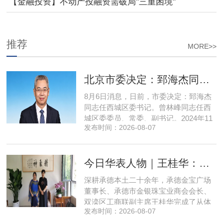
职
【金融投资】不动产投融资需破局"三重困境"
推荐
MORE>>
北京市委决定：郅海杰同志任西城区委书记
8月6日消息，日前，市委决定：郅海杰
同志任西城区委书记。曾林峰同志任西
城区委委员、常委、副书记。2024年11
发布时间：2026-08-07
月，郅海杰任北京市西城区委副书记，
区政府党组书记、副区长、代理区长；
而后任西城区委副书记，区政府党组书
今日华表人物｜王桂华：扎根承德守本心，三度跨界深耕本土实业新征程
记、区长。至此番履新。郅海杰，男，
汉族，1972年11月生，河南许昌人，在
深耕承德本土二十余年，承德金宝广场
职研究生，中共党员。曾任北京
董事长、承德市金银珠宝业商会会长、
双滦区工商联副主席王桂华完成了从体
发布时间：2026-08-07
制内从业者、玉石珠宝创业者，到地产