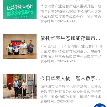
程实地核验、社群实时直播种草的形
华表消费产业会客厅迎来重磅升级，成
式，全方位拆解新疆优质驼奶
功与远方好物等75家优质私域电商渠道
达成独家深度带货战略合作。通过整合
发布时间：2026-07-30
全网顶尖私域资源，项目搭建起全国性
私域流通渠道网络，构筑起覆盖全域、
精准触达3000万家庭的千万级私域流量
依托华表生态赋能存量市场《华表消费产业会客厅》项目签约落地
矩阵，核心竞争力与行业影响力实现跨
越式跃升，为国内消费产业破局升级、
7 月 28 日，《华表消费产业会客厅》项
实体经济长效发展注入全新动能
目成立签约仪式在京顺利举办。华表生
态资源交易平台与消费产业会客厅正式
发布时间：2026-07-28
签署合作协议，标志着立足华表生态资
源交易平台存量生态体系的消费产业综
合服务平台全面启动建设。华表生态资
今日华表人物｜智来数字总经理夏敦申：探寻城市风险 AI 防控创新之路
源交易平台董事长吴海花，消费产业会
客厅项目核心发起人、北京文兴盛世投
深耕城市安全数字化赛道以来，江苏智
资管理有限公司总经理孙燕南
来数字科技有限公司总经理夏敦申始终
认定，安全治理的变革，根源在于技术
发布时间：2026-07-24
模式的革新。在他看来，智慧消防不只