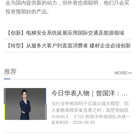
会为国内提供新的动力，但外资也很聪明，他们只会买
投资预期好的产品。
【创新】电梯安全系统延展应用国际交通及能源领域
【转型】从服务大客户到直面消费者 建材企业必须创新
转型图存
推荐
MORE>>
今日华表人物｜曾国洋：弃参数内卷，以知识密度铸就端侧 AI 新未来
当行业争相加码千亿级云端大模型、陷
入参数规模军备竞赛之时，面壁智能联
合创始人、CTO 曾国洋带领团队选择一
发布时间：2026-08-05
条小众赛道：深耕端侧轻量化大模型，
把先进 AI 能力压缩装进手机、智能汽车