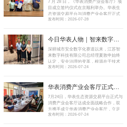
7 月 28 日，《华表消费产业会客厅》项
实体经济长效发展注入全新动能
目成立签约仪式在京顺利举办。华表生
态资源交易平台与消费产业会客厅正式
发布时间：2026-07-28
签署合作协议，标志着立足华表生态资
源交易平台存量生态体系的消费产业综
合服务平台全面启动建设。华表生态资
今日华表人物｜智来数字总经理夏敦申：探寻城市风险 AI 防控创新之路
源交易平台董事长吴海花，消费产业会
客厅项目核心发起人、北京文兴盛世投
深耕城市安全数字化赛道以来，江苏智
资管理有限公司总经理孙燕南
来数字科技有限公司总经理夏敦申始终
认定，安全治理的变革，根源在于技术
发布时间：2026-07-24
模式的革新。在他看来，智慧消防不只
是简单的设备智能化，而是打通感知、
研判、预警、处置全链条，推动城市安
华表消费产业会客厅正式成立！
全从 “事后救火” 转向 “事前防患”。依靠
清晰的发展方向与持续不断的研发投
7月24日，华表生态资源交易平台正式与
入，智来数字稳步搭建起面
消费产业会客厅达成全面战略合作，双
方携手成立华表消费产业会客厅，立足
发布时间：2026-07-24
提振消费、激活内需的市场发展导向，
依托产业资源整合与场景运营优势，打