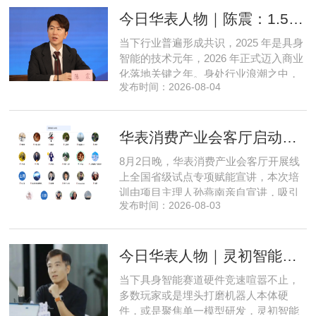
乃至各类小型智能硬件之中，凭借扎实
今日华表人物｜陈震：1.5 亿资金赋能，享刻解锁餐饮机器人规模化
的技术深耕与严谨的工程思维，走出国
产 AI 差异化落地之路。在曾国洋的技术
当下行业普遍形成共识，2025 年是具身
布局中，自然流畅的全模态
智能的技术元年，2026 年正式迈入商业
化落地关键之年。身处行业浪潮之中，
发布时间：2026-08-04
享刻智能创始人、CEO 陈震表示，当前
全行业都在艰难寻找适配的落地场景，
脱离真实商业需求的技术研发终究难以
华表消费产业会客厅启动全国省级试点招募，首次线上宣讲会圆满举办
长久，这也是享刻智能自创立之初便坚
守场景驱动路线的核心缘由。享刻智能
8月2日晚，华表消费产业会客厅开展线
创始人、CEO 陈震纵观当前具
上全国省级试点专项赋能宣讲，本次培
训由项目主理人孙燕南亲自宣讲，吸引
发布时间：2026-08-03
了来自贵州、河北、北京、天津、常
州、四川、广东、无锡等多地物业方、
产业园区运营负责人参与，聚焦存量空
今日华表人物｜灵初智能CEO王启斌：押注千万级数据解锁具身智能质变
间盘活、私域变现、稳现金流搭建、试
点落地等核心内容。宣讲立足当下市场
当下具身智能赛道硬件竞速喧嚣不止，
现状，深度剖析行业双重发展困境
多数玩家或是埋头打磨机器人本体硬
件，或是聚焦单一模型研发，灵初智能