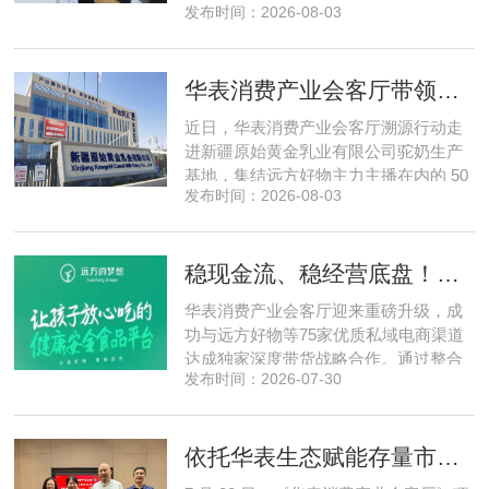
发布时间：2026-08-03
自创立之初便守住初心，以自研操作大
脑为核心，软硬一体布局多模态数据基
建，跳出同质化内卷。本期对话灵初智
华表消费产业会客厅带领私域直播团队走进新疆原始黄金乳业，溯源新疆好驼奶
能创始人王启斌，拆解其从创立第一天
便锁定灵巧操作赛道的底层逻辑，点明
近日，华表消费产业会客厅溯源行动走
数据规模才是决定行业拐点的核心
进新疆原始黄金乳业有限公司驼奶生产
基地，集结远方好物主力主播在内的 50
发布时间：2026-08-03
位头部私域主播组团深入工厂一线实地
探访溯源。本次实地溯源依托华表已达
成战略合作的 75 家优质私域电商渠道资
稳现金流、稳经营底盘！华表消费产业会客厅携手75家头部私域电商渠道赋能地产存量空间，打造消费产业新基建
源同步联动，以沉浸式实景打卡、全流
程实地核验、社群实时直播种草的形
华表消费产业会客厅迎来重磅升级，成
式，全方位拆解新疆优质驼奶
功与远方好物等75家优质私域电商渠道
达成独家深度带货战略合作。通过整合
发布时间：2026-07-30
全网顶尖私域资源，项目搭建起全国性
私域流通渠道网络，构筑起覆盖全域、
精准触达3000万家庭的千万级私域流量
依托华表生态赋能存量市场《华表消费产业会客厅》项目签约落地
矩阵，核心竞争力与行业影响力实现跨
越式跃升，为国内消费产业破局升级、