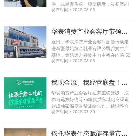
件，或是聚焦单一模型研发，灵初智能
发布时间：2026-08-03
自创立之初便守住初心，以自研操作大
脑为核心，软硬一体布局多模态数据基
建，跳出同质化内卷。本期对话灵初智
华表消费产业会客厅带领私域直播团队走进新疆原始黄金乳业，溯源新疆好驼奶
能创始人王启斌，拆解其从创立第一天
便锁定灵巧操作赛道的底层逻辑，点明
近日，华表消费产业会客厅溯源行动走
数据规模才是决定行业拐点的核心
进新疆原始黄金乳业有限公司驼奶生产
基地，集结远方好物主力主播在内的 50
发布时间：2026-08-03
位头部私域主播组团深入工厂一线实地
探访溯源。本次实地溯源依托华表已达
成战略合作的 75 家优质私域电商渠道资
稳现金流、稳经营底盘！华表消费产业会客厅携手75家头部私域电商渠道赋能地产存量空间，打造消费产业新基建
源同步联动，以沉浸式实景打卡、全流
程实地核验、社群实时直播种草的形
华表消费产业会客厅迎来重磅升级，成
式，全方位拆解新疆优质驼奶
功与远方好物等75家优质私域电商渠道
达成独家深度带货战略合作。通过整合
发布时间：2026-07-30
全网顶尖私域资源，项目搭建起全国性
私域流通渠道网络，构筑起覆盖全域、
精准触达3000万家庭的千万级私域流量
依托华表生态赋能存量市场《华表消费产业会客厅》项目签约落地
矩阵，核心竞争力与行业影响力实现跨