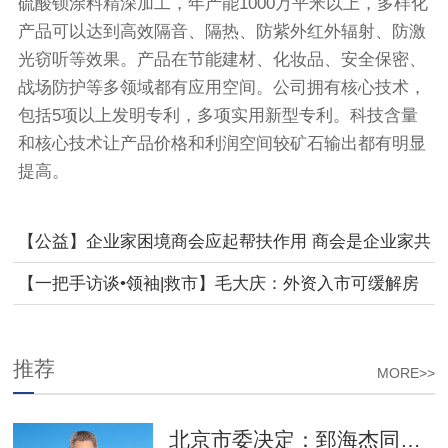
硫酸钡涂料精深加工，年产能1000万平米以上，多样化
产品可以达到高效隔音、隔热、防紫外红外辐射、防激
光窃听等效果。产品在节能建材、化妆品、安全保密、
战场防护等多领域都有应用空间。公司拥有核心技术，
包括5项以上发明专利，多项实用新型专利。科技含量
和核心技术让产品价格和利润空间较矿石输出都有明显
提高。
【公益】企业家困境商会应起帮扶作用 商会是企业家共
铸的公益事业
【一把手访谈•领袖|救市】毛大庆：外资入市可缓解房
地产业压力 外管局新政已试水
推荐
MORE>>
北京市委决定：郅海杰同志任西城区委书记