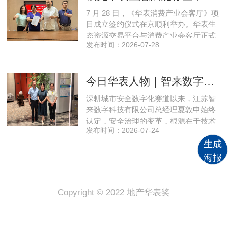
越式跃升，为国内消费产业破局升级、
7 月 28 日，《华表消费产业会客厅》项
实体经济长效发展注入全新动能
目成立签约仪式在京顺利举办。华表生
态资源交易平台与消费产业会客厅正式
发布时间：2026-07-28
签署合作协议，标志着立足华表生态资
源交易平台存量生态体系的消费产业综
合服务平台全面启动建设。华表生态资
今日华表人物｜智来数字总经理夏敦申：探寻城市风险 AI 防控创新之路
源交易平台董事长吴海花，消费产业会
客厅项目核心发起人、北京文兴盛世投
深耕城市安全数字化赛道以来，江苏智
资管理有限公司总经理孙燕南
来数字科技有限公司总经理夏敦申始终
认定，安全治理的变革，根源在于技术
发布时间：2026-07-24
模式的革新。在他看来，智慧消防不只
是简单的设备智能化，而是打通感知、
生成
研判、预警、处置全链条，推动城市安
海报
全从 “事后救火” 转向 “事前防患”。依靠
清晰的发展方向与持续不断的研发投
入，智来数字稳步搭建起面
Copyright © 2022 地产华表奖