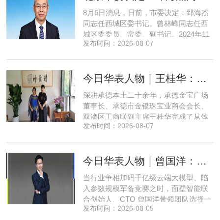
8月6日消息，日前，市委决定：郅海杰
同志任西城区委书记。曾林峰同志任西
城区委委员、常委、副书记。2024年11
发布时间：2026-08-07
月，郅海杰任北京市西城区委副书记，
区政府党组书记、副区长、代理区长；
而后任西城区委副书记，区政府党组书
今日华表人物｜王桂华：扎根承德守本心，三度跨界深耕本土实业新征程
记、区长。至此番履新。郅海杰，男，
汉族，1972年11月生，河南许昌人，在
深耕承德本土二十余年，承德金宝广场
职研究生，中共党员。曾任北京
董事长、承德市金银珠宝业商会会长、
双滦区工商联副主席王桂华完成了从体
发布时间：2026-08-07
制内从业者、玉石珠宝创业者，到地产
开发操盘者，再布局高端酒店、社区底
商数字化运营的三次关键跨界。在她看
今日华表人物｜曾国洋：弃参数内卷，以知识密度铸就端侧 AI 新未来
来，三四线城市创业最忌讳浮躁跟风、
急于求成，唯有守住踏实稳健的初心，
当行业争相加码千亿级云端大模型、陷
立足本地需求顺势迭代，方能穿
入参数规模军备竞赛之时，面壁智能联
合创始人、CTO 曾国洋带领团队选择一
发布时间：2026-08-05
条小众赛道：深耕端侧轻量化大模型，