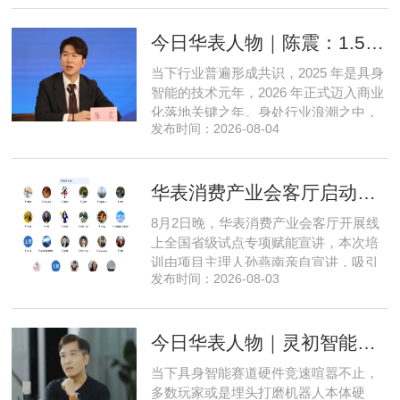
把先进 AI 能力压缩装进手机、智能汽车
乃至各类小型智能硬件之中，凭借扎实
今日华表人物｜陈震：1.5 亿资金赋能，享刻解锁餐饮机器人规模化
的技术深耕与严谨的工程思维，走出国
产 AI 差异化落地之路。在曾国洋的技术
当下行业普遍形成共识，2025 年是具身
布局中，自然流畅的全模态
智能的技术元年，2026 年正式迈入商业
化落地关键之年。身处行业浪潮之中，
发布时间：2026-08-04
享刻智能创始人、CEO 陈震表示，当前
全行业都在艰难寻找适配的落地场景，
脱离真实商业需求的技术研发终究难以
华表消费产业会客厅启动全国省级试点招募，首次线上宣讲会圆满举办
长久，这也是享刻智能自创立之初便坚
守场景驱动路线的核心缘由。享刻智能
8月2日晚，华表消费产业会客厅开展线
创始人、CEO 陈震纵观当前具
上全国省级试点专项赋能宣讲，本次培
训由项目主理人孙燕南亲自宣讲，吸引
发布时间：2026-08-03
了来自贵州、河北、北京、天津、常
州、四川、广东、无锡等多地物业方、
产业园区运营负责人参与，聚焦存量空
今日华表人物｜灵初智能CEO王启斌：押注千万级数据解锁具身智能质变
间盘活、私域变现、稳现金流搭建、试
点落地等核心内容。宣讲立足当下市场
当下具身智能赛道硬件竞速喧嚣不止，
现状，深度剖析行业双重发展困境
多数玩家或是埋头打磨机器人本体硬