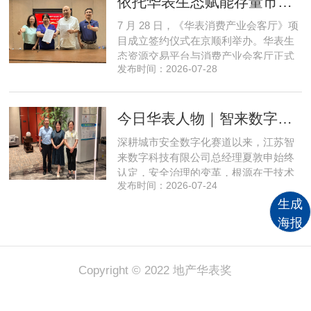
依托华表生态赋能存量市场《华表消费产业会客厅》项目签约落地
矩阵，核心竞争力与行业影响力实现跨
越式跃升，为国内消费产业破局升级、
7 月 28 日，《华表消费产业会客厅》项
实体经济长效发展注入全新动能
目成立签约仪式在京顺利举办。华表生
态资源交易平台与消费产业会客厅正式
发布时间：2026-07-28
签署合作协议，标志着立足华表生态资
源交易平台存量生态体系的消费产业综
合服务平台全面启动建设。华表生态资
今日华表人物｜智来数字总经理夏敦申：探寻城市风险 AI 防控创新之路
源交易平台董事长吴海花，消费产业会
客厅项目核心发起人、北京文兴盛世投
深耕城市安全数字化赛道以来，江苏智
资管理有限公司总经理孙燕南
来数字科技有限公司总经理夏敦申始终
认定，安全治理的变革，根源在于技术
发布时间：2026-07-24
模式的革新。在他看来，智慧消防不只
是简单的设备智能化，而是打通感知、
生成
研判、预警、处置全链条，推动城市安
海报
全从 “事后救火” 转向 “事前防患”。依靠
清晰的发展方向与持续不断的研发投
入，智来数字稳步搭建起面
Copyright © 2022 地产华表奖