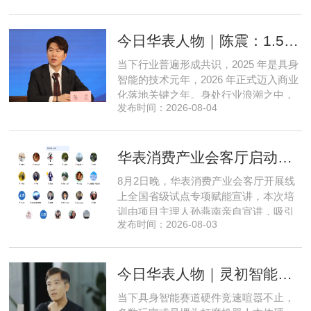
把先进 AI 能力压缩装进手机、智能汽车
乃至各类小型智能硬件之中，凭借扎实
今日华表人物｜陈震：1.5 亿资金赋能，享刻解锁餐饮机器人规模化
的技术深耕与严谨的工程思维，走出国
产 AI 差异化落地之路。在曾国洋的技术
当下行业普遍形成共识，2025 年是具身
布局中，自然流畅的全模态
智能的技术元年，2026 年正式迈入商业
化落地关键之年。身处行业浪潮之中，
发布时间：2026-08-04
享刻智能创始人、CEO 陈震表示，当前
全行业都在艰难寻找适配的落地场景，
脱离真实商业需求的技术研发终究难以
华表消费产业会客厅启动全国省级试点招募，首次线上宣讲会圆满举办
长久，这也是享刻智能自创立之初便坚
守场景驱动路线的核心缘由。享刻智能
8月2日晚，华表消费产业会客厅开展线
创始人、CEO 陈震纵观当前具
上全国省级试点专项赋能宣讲，本次培
训由项目主理人孙燕南亲自宣讲，吸引
发布时间：2026-08-03
了来自贵州、河北、北京、天津、常
州、四川、广东、无锡等多地物业方、
产业园区运营负责人参与，聚焦存量空
今日华表人物｜灵初智能CEO王启斌：押注千万级数据解锁具身智能质变
间盘活、私域变现、稳现金流搭建、试
点落地等核心内容。宣讲立足当下市场
当下具身智能赛道硬件竞速喧嚣不止，
现状，深度剖析行业双重发展困境