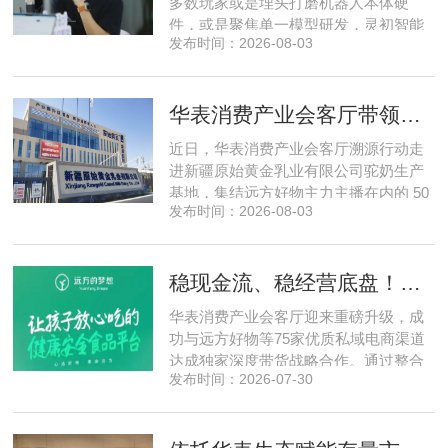
多数玩家或是埋头打磨机器人本体硬
件，或是聚焦单一模型研发，灵初智能
发布时间：2026-08-03
自创立之初便守住初心，以自研操作大
脑为核心，软硬一体布局多模态数据基
建，跳出同质化内卷。本期对话灵初智
华表消费产业会客厅带领私域直播团队走进新疆原始黄金乳业，溯源新疆好驼奶
能创始人王启斌，拆解其从创立第一天
便锁定灵巧操作赛道的底层逻辑，点明
近日，华表消费产业会客厅溯源行动走
数据规模才是决定行业拐点的核心
进新疆原始黄金乳业有限公司驼奶生产
基地，集结远方好物主力主播在内的 50
发布时间：2026-08-03
位头部私域主播组团深入工厂一线实地
探访溯源。本次实地溯源依托华表已达
成战略合作的 75 家优质私域电商渠道资
稳现金流、稳经营底盘！华表消费产业会客厅携手75家头部私域电商渠道赋能地产存量空间，打造消费产业新基建
源同步联动，以沉浸式实景打卡、全流
程实地核验、社群实时直播种草的形
华表消费产业会客厅迎来重磅升级，成
式，全方位拆解新疆优质驼奶
功与远方好物等75家优质私域电商渠道
达成独家深度带货战略合作。通过整合
发布时间：2026-07-30
全网顶尖私域资源，项目搭建起全国性
私域流通渠道网络，构筑起覆盖全域、
精准触达3000万家庭的千万级私域流量