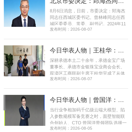
北京市委决定：郅海杰同志任西城区委书记
8月6日消息，日前，市委决定：郅海杰
同志任西城区委书记。曾林峰同志任西
城区委委员、常委、副书记。2024年11
发布时间：2026-08-07
月，郅海杰任北京市西城区委副书记，
区政府党组书记、副区长、代理区长；
而后任西城区委副书记，区政府党组书
今日华表人物｜王桂华：扎根承德守本心，三度跨界深耕本土实业新征程
记、区长。至此番履新。郅海杰，男，
汉族，1972年11月生，河南许昌人，在
深耕承德本土二十余年，承德金宝广场
职研究生，中共党员。曾任北京
董事长、承德市金银珠宝业商会会长、
双滦区工商联副主席王桂华完成了从体
发布时间：2026-08-07
制内从业者、玉石珠宝创业者，到地产
开发操盘者，再布局高端酒店、社区底
商数字化运营的三次关键跨界。在她看
今日华表人物｜曾国洋：弃参数内卷，以知识密度铸就端侧 AI 新未来
来，三四线城市创业最忌讳浮躁跟风、
急于求成，唯有守住踏实稳健的初心，
当行业争相加码千亿级云端大模型、陷
立足本地需求顺势迭代，方能穿
入参数规模军备竞赛之时，面壁智能联
合创始人、CTO 曾国洋带领团队选择一
发布时间：2026-08-05
条小众赛道：深耕端侧轻量化大模型，