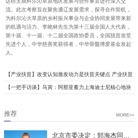
达楞太就科尔沁草原地区发展与合作事宜进行深入交
流。此次考察旨在聚焦通辽发展需求，探寻合作契机，
为科尔沁大草原的乡村振兴事业与企业协同发展带来新
的机遇与活力。李晓林先生为第十三届全国人大代表，
第十届、十一届、十二届全国政协委员，全国脱贫攻坚
先进个人，中华慈善奖获得者，中华骨髓博爱基金发起
人。
【产业扶贫】改变认知激发动力是扶贫关键点 产业扶贫
需要多方共赢
【一把手访谈】马寅：阿那亚蓄力上海迪士尼核心地块
瞄准流量资源已进行初步沟通
推荐
MORE>>
北京市委决定：郅海杰同志任西城区委书记