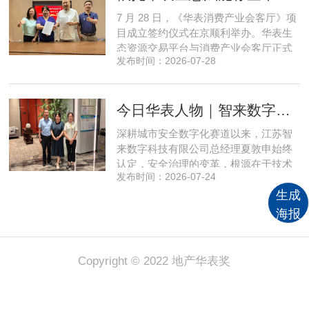
越式跃升，为国内消费产业破局升级、
7 月 28 日，《华表消费产业会客厅》项
实体经济长效发展注入全新动能
目成立签约仪式在京顺利举办。华表生
态资源交易平台与消费产业会客厅正式
发布时间：2026-07-28
签署合作协议，标志着立足华表生态资
源交易平台存量生态体系的消费产业综
合服务平台全面启动建设。华表生态资
今日华表人物｜智来数字总经理夏敦申：探寻城市风险 AI 防控创新之路
源交易平台董事长吴海花，消费产业会
客厅项目核心发起人、北京文兴盛世投
深耕城市安全数字化赛道以来，江苏智
资管理有限公司总经理孙燕南
来数字科技有限公司总经理夏敦申始终
认定，安全治理的变革，根源在于技术
发布时间：2026-07-24
模式的革新。在他看来，智慧消防不只
是简单的设备智能化，而是打通感知、
生成
研判、预警、处置全链条，推动城市安
海报
全从 “事后救火” 转向 “事前防患”。依靠
清晰的发展方向与持续不断的研发投
入，智来数字稳步搭建起面
Copyright © 2022 地产华表奖