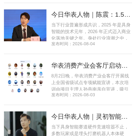
把先进 AI 能力压缩装进手机、智能汽车
乃至各类小型智能硬件之中，凭借扎实
今日华表人物｜陈震：1.5 亿资金赋能，享刻解锁餐饮机器人规模化
的技术深耕与严谨的工程思维，走出国
产 AI 差异化落地之路。在曾国洋的技术
当下行业普遍形成共识，2025 年是具身
布局中，自然流畅的全模态
智能的技术元年，2026 年正式迈入商业
化落地关键之年。身处行业浪潮之中，
发布时间：2026-08-04
享刻智能创始人、CEO 陈震表示，当前
全行业都在艰难寻找适配的落地场景，
脱离真实商业需求的技术研发终究难以
华表消费产业会客厅启动全国省级试点招募，首次线上宣讲会圆满举办
长久，这也是享刻智能自创立之初便坚
守场景驱动路线的核心缘由。享刻智能
8月2日晚，华表消费产业会客厅开展线
创始人、CEO 陈震纵观当前具
上全国省级试点专项赋能宣讲，本次培
训由项目主理人孙燕南亲自宣讲，吸引
发布时间：2026-08-03
了来自贵州、河北、北京、天津、常
州、四川、广东、无锡等多地物业方、
产业园区运营负责人参与，聚焦存量空
今日华表人物｜灵初智能CEO王启斌：押注千万级数据解锁具身智能质变
间盘活、私域变现、稳现金流搭建、试
点落地等核心内容。宣讲立足当下市场
当下具身智能赛道硬件竞速喧嚣不止，
现状，深度剖析行业双重发展困境
多数玩家或是埋头打磨机器人本体硬