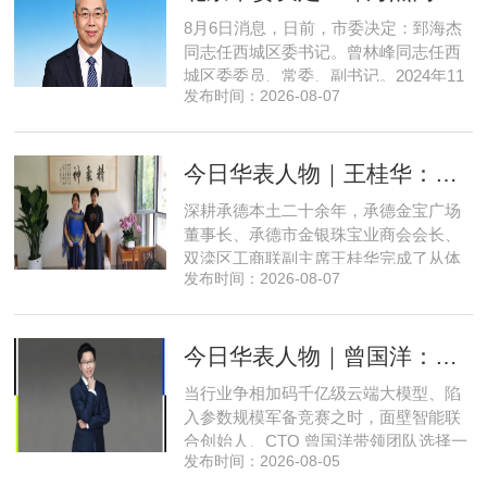
8月6日消息，日前，市委决定：郅海杰
同志任西城区委书记。曾林峰同志任西
城区委委员、常委、副书记。2024年11
发布时间：2026-08-07
月，郅海杰任北京市西城区委副书记，
区政府党组书记、副区长、代理区长；
而后任西城区委副书记，区政府党组书
今日华表人物｜王桂华：扎根承德守本心，三度跨界深耕本土实业新征程
记、区长。至此番履新。郅海杰，男，
汉族，1972年11月生，河南许昌人，在
深耕承德本土二十余年，承德金宝广场
职研究生，中共党员。曾任北京
董事长、承德市金银珠宝业商会会长、
双滦区工商联副主席王桂华完成了从体
发布时间：2026-08-07
制内从业者、玉石珠宝创业者，到地产
开发操盘者，再布局高端酒店、社区底
商数字化运营的三次关键跨界。在她看
今日华表人物｜曾国洋：弃参数内卷，以知识密度铸就端侧 AI 新未来
来，三四线城市创业最忌讳浮躁跟风、
急于求成，唯有守住踏实稳健的初心，
当行业争相加码千亿级云端大模型、陷
立足本地需求顺势迭代，方能穿
入参数规模军备竞赛之时，面壁智能联
合创始人、CTO 曾国洋带领团队选择一
发布时间：2026-08-05
条小众赛道：深耕端侧轻量化大模型，