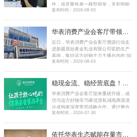
件，或是聚焦单一模型研发，灵初智能
发布时间：2026-08-03
自创立之初便守住初心，以自研操作大
脑为核心，软硬一体布局多模态数据基
建，跳出同质化内卷。本期对话灵初智
华表消费产业会客厅带领私域直播团队走进新疆原始黄金乳业，溯源新疆好驼奶
能创始人王启斌，拆解其从创立第一天
便锁定灵巧操作赛道的底层逻辑，点明
近日，华表消费产业会客厅溯源行动走
数据规模才是决定行业拐点的核心
进新疆原始黄金乳业有限公司驼奶生产
基地，集结远方好物主力主播在内的 50
发布时间：2026-08-03
位头部私域主播组团深入工厂一线实地
探访溯源。本次实地溯源依托华表已达
成战略合作的 75 家优质私域电商渠道资
稳现金流、稳经营底盘！华表消费产业会客厅携手75家头部私域电商渠道赋能地产存量空间，打造消费产业新基建
源同步联动，以沉浸式实景打卡、全流
程实地核验、社群实时直播种草的形
华表消费产业会客厅迎来重磅升级，成
式，全方位拆解新疆优质驼奶
功与远方好物等75家优质私域电商渠道
达成独家深度带货战略合作。通过整合
发布时间：2026-07-30
全网顶尖私域资源，项目搭建起全国性
私域流通渠道网络，构筑起覆盖全域、
精准触达3000万家庭的千万级私域流量
依托华表生态赋能存量市场《华表消费产业会客厅》项目签约落地
矩阵，核心竞争力与行业影响力实现跨