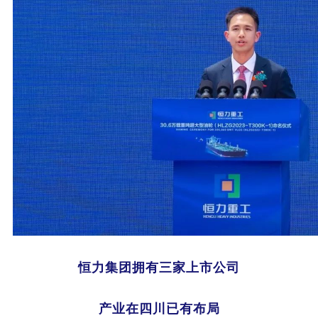
恒力集团拥有三家上市公司
产业在四川已有布局