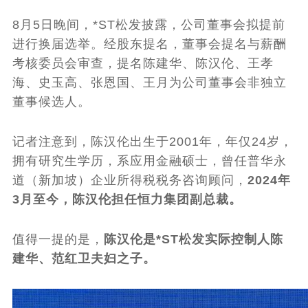
8月5日晚间，
*ST松发
披露，公司董事会拟提前
进行换届选举。经股东提名，董事会提名与薪酬
考核委员会审查，提名陈建华、陈汉伦、王孝
海、史玉高、张恩国、王月为公司董事会非独立
董事候选人。
记者注意到，陈汉伦出生于2001年，
年仅24岁，
拥有研究生学历，系应用金融硕士，曾任普华永
道（新加坡）企业所得税税务咨询顾问，
2024年
3月至今，陈汉伦担任恒力集团副总裁。
值得一提的是，
陈汉伦是
*ST松发实际控制人陈
建华、范红卫夫妇之子。