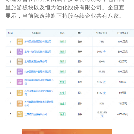
里旅游板块以及恒力油化股份有限公司。企查查
显示，当前陈逸婷旗下持股存续企业共有八家。