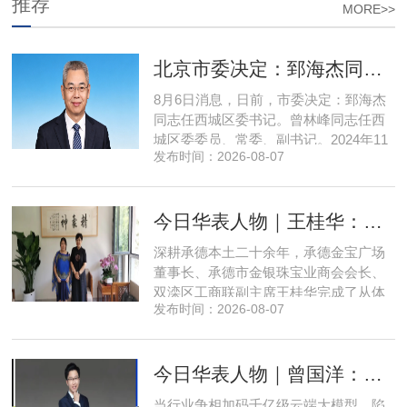
推荐
MORE>>
北京市委决定：郅海杰同志任西城区委书记
8月6日消息，日前，市委决定：郅海杰
同志任西城区委书记。曾林峰同志任西
城区委委员、常委、副书记。2024年11
发布时间：2026-08-07
月，郅海杰任北京市西城区委副书记，
区政府党组书记、副区长、代理区长；
而后任西城区委副书记，区政府党组书
今日华表人物｜王桂华：扎根承德守本心，三度跨界深耕本土实业新征程
记、区长。至此番履新。郅海杰，男，
汉族，1972年11月生，河南许昌人，在
深耕承德本土二十余年，承德金宝广场
职研究生，中共党员。曾任北京
董事长、承德市金银珠宝业商会会长、
双滦区工商联副主席王桂华完成了从体
发布时间：2026-08-07
制内从业者、玉石珠宝创业者，到地产
开发操盘者，再布局高端酒店、社区底
商数字化运营的三次关键跨界。在她看
今日华表人物｜曾国洋：弃参数内卷，以知识密度铸就端侧 AI 新未来
来，三四线城市创业最忌讳浮躁跟风、
急于求成，唯有守住踏实稳健的初心，
当行业争相加码千亿级云端大模型、陷