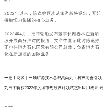
2022年以来，陈逸婷逐步从旅游板块退出，开始
接触恒力集团的核心业务。
2023年4月，
招商轮船
发布董事长谢春林在新加
坡开展商务拜访的报道，文章中显示此时陈逸婷
正担任恒力石化国际有限公司总裁，负责恒力石
化在新加坡的国际业务。
一把手访谈｜三轴矿源技术总裁禹尚勋：科技向善引领
环境治理新变革
刘浩冬斩获2022年度城市规划设计领域杰出应用成果 云
计算技术赋能智慧城市交通