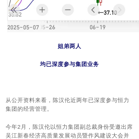
姐弟两人
均已深度参与集团业务
从公开资料来看，陈汉伦近两年已深度参与恒力
集团的经营管理。
今年2月，陈汉伦以恒力集团副总裁身份受邀出席
吴江新春经济高质量发展动员暨作风建设大会并