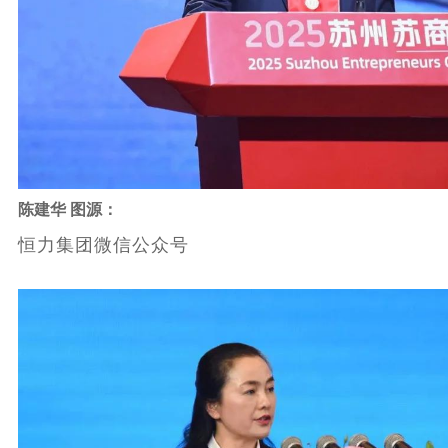
陈建华 图源：
恒力集团微信公众号