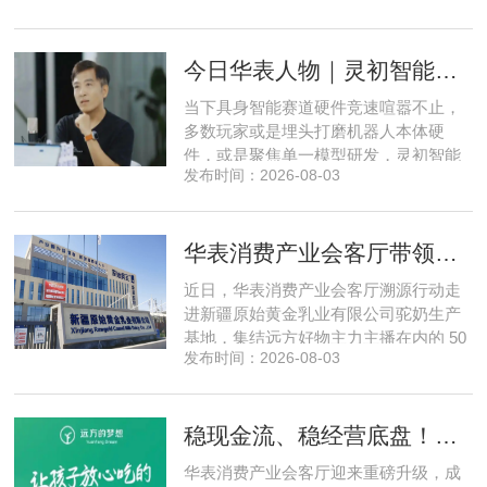
州、四川、广东、无锡等多地物业方、
产业园区运营负责人参与，聚焦存量空
今日华表人物｜灵初智能CEO王启斌：押注千万级数据解锁具身智能质变
间盘活、私域变现、稳现金流搭建、试
点落地等核心内容。宣讲立足当下市场
当下具身智能赛道硬件竞速喧嚣不止，
现状，深度剖析行业双重发展困境
多数玩家或是埋头打磨机器人本体硬
件，或是聚焦单一模型研发，灵初智能
发布时间：2026-08-03
自创立之初便守住初心，以自研操作大
脑为核心，软硬一体布局多模态数据基
建，跳出同质化内卷。本期对话灵初智
华表消费产业会客厅带领私域直播团队走进新疆原始黄金乳业，溯源新疆好驼奶
能创始人王启斌，拆解其从创立第一天
便锁定灵巧操作赛道的底层逻辑，点明
近日，华表消费产业会客厅溯源行动走
数据规模才是决定行业拐点的核心
进新疆原始黄金乳业有限公司驼奶生产
基地，集结远方好物主力主播在内的 50
发布时间：2026-08-03
位头部私域主播组团深入工厂一线实地
探访溯源。本次实地溯源依托华表已达
成战略合作的 75 家优质私域电商渠道资
稳现金流、稳经营底盘！华表消费产业会客厅携手75家头部私域电商渠道赋能地产存量空间，打造消费产业新基建
源同步联动，以沉浸式实景打卡、全流
程实地核验、社群实时直播种草的形
华表消费产业会客厅迎来重磅升级，成
式，全方位拆解新疆优质驼奶