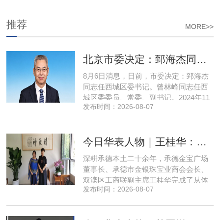
推荐
MORE>>
北京市委决定：郅海杰同志任西城区委书记
8月6日消息，日前，市委决定：郅海杰
同志任西城区委书记。曾林峰同志任西
城区委委员、常委、副书记。2024年11
发布时间：2026-08-07
月，郅海杰任北京市西城区委副书记，
区政府党组书记、副区长、代理区长；
而后任西城区委副书记，区政府党组书
今日华表人物｜王桂华：扎根承德守本心，三度跨界深耕本土实业新征程
记、区长。至此番履新。郅海杰，男，
汉族，1972年11月生，河南许昌人，在
深耕承德本土二十余年，承德金宝广场
职研究生，中共党员。曾任北京
董事长、承德市金银珠宝业商会会长、
双滦区工商联副主席王桂华完成了从体
发布时间：2026-08-07
制内从业者、玉石珠宝创业者，到地产
开发操盘者，再布局高端酒店、社区底
商数字化运营的三次关键跨界。在她看