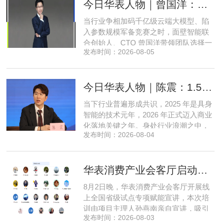
今日华表人物｜曾国洋：弃参数内卷，以知识密度铸就端侧 AI 新未来
来，三四线城市创业最忌讳浮躁跟风、
急于求成，唯有守住踏实稳健的初心，
当行业争相加码千亿级云端大模型、陷
立足本地需求顺势迭代，方能穿
入参数规模军备竞赛之时，面壁智能联
合创始人、CTO 曾国洋带领团队选择一
发布时间：2026-08-05
条小众赛道：深耕端侧轻量化大模型，
把先进 AI 能力压缩装进手机、智能汽车
乃至各类小型智能硬件之中，凭借扎实
今日华表人物｜陈震：1.5 亿资金赋能，享刻解锁餐饮机器人规模化
的技术深耕与严谨的工程思维，走出国
产 AI 差异化落地之路。在曾国洋的技术
当下行业普遍形成共识，2025 年是具身
布局中，自然流畅的全模态
智能的技术元年，2026 年正式迈入商业
化落地关键之年。身处行业浪潮之中，
发布时间：2026-08-04
享刻智能创始人、CEO 陈震表示，当前
全行业都在艰难寻找适配的落地场景，
脱离真实商业需求的技术研发终究难以
华表消费产业会客厅启动全国省级试点招募，首次线上宣讲会圆满举办
长久，这也是享刻智能自创立之初便坚
守场景驱动路线的核心缘由。享刻智能
8月2日晚，华表消费产业会客厅开展线
创始人、CEO 陈震纵观当前具
上全国省级试点专项赋能宣讲，本次培
训由项目主理人孙燕南亲自宣讲，吸引
发布时间：2026-08-03
了来自贵州、河北、北京、天津、常