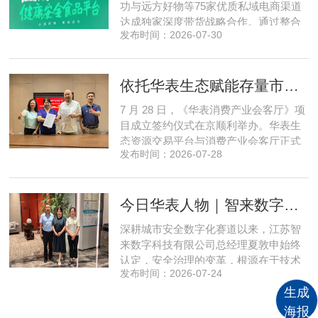
功与远方好物等75家优质私域电商渠道
达成独家深度带货战略合作。通过整合
发布时间：2026-07-30
全网顶尖私域资源，项目搭建起全国性
私域流通渠道网络，构筑起覆盖全域、
精准触达3000万家庭的千万级私域流量
依托华表生态赋能存量市场《华表消费产业会客厅》项目签约落地
矩阵，核心竞争力与行业影响力实现跨
越式跃升，为国内消费产业破局升级、
7 月 28 日，《华表消费产业会客厅》项
实体经济长效发展注入全新动能
目成立签约仪式在京顺利举办。华表生
态资源交易平台与消费产业会客厅正式
发布时间：2026-07-28
签署合作协议，标志着立足华表生态资
源交易平台存量生态体系的消费产业综
合服务平台全面启动建设。华表生态资
今日华表人物｜智来数字总经理夏敦申：探寻城市风险 AI 防控创新之路
源交易平台董事长吴海花，消费产业会
客厅项目核心发起人、北京文兴盛世投
深耕城市安全数字化赛道以来，江苏智
资管理有限公司总经理孙燕南
来数字科技有限公司总经理夏敦申始终
认定，安全治理的变革，根源在于技术
发布时间：2026-07-24
模式的革新。在他看来，智慧消防不只
是简单的设备智能化，而是打通感知、
生成
研判、预警、处置全链条，推动城市安
海报