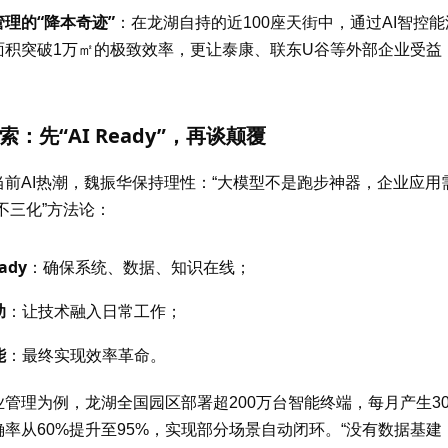
“
”
管理的
降本奇迹
：在龙湖自持的近
100
座天街中，通过
AI
智控能
面积突破
1
万㎡的极致效率，更让泰康、联东
U
谷等外部企业受益
“AI Ready”
索：先
，再谈颠覆
当前
AI
热潮，魏振华保持理性：
“
大模型不是跑步神器，企业应用
不三化
”
方法论：
eady
：确保系统、数据、知识在线；
助
：让技术融入日常工作；
能
：最终实现效率革命。
业管理为例，龙湖全国园区部署超
200
万台智能终端，每月产生
3
确率从
60%
提升至
95%
，实现部分场景自动闭环。
“
没有数据基建