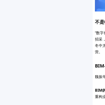
不是
“
数字
招采
冬中
营。
BIM
魏振
BIM
重构