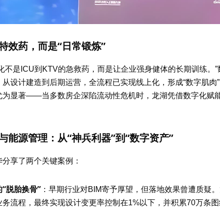
“
”
特效药，而是
日常锻炼
化不是
ICU
到
KTV
的急救药，而是让企业强身健体的长期训练。
”
，从设计建造到后期运营，全流程已实现线上化，形成
“
数字肌肉
”
尤为显著
——
当多数房企深陷流动性危机时，龙湖凭借数字化赋
“
”
“
”
与能源管理：从
神兵利器
到
数字资产
华分享了两个关键案例：
“
”
的
脱胎换骨
：早期行业对
BIM
寄予厚望，但落地效果曾遭质疑。
业务流程，最终实现设计变更率控制在
1%
以下，并积累
70
万条图