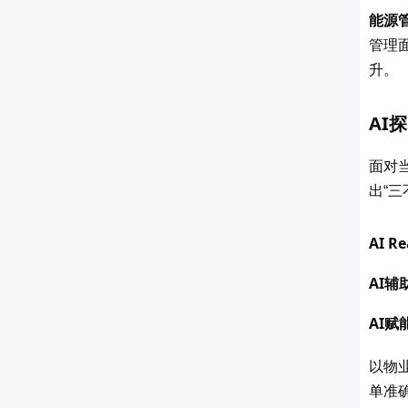
能源
管理
升。
AI
探
面对
出
“
三
AI R
AI
辅
AI
赋
以物
单准