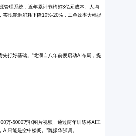
源管理系统，近年累计节约超
3
亿元成本。人均
，实现能源消耗下降
10%-20%
，工单效率大幅提
需先打好基础。
”
龙湖自八年前便启动
AI
布局，提
000
万
-5000
万张图片视频，通过两年训练将
AI
工
，
AI
只能是空中楼阁。
”
魏振华强调。