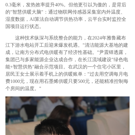
0.3毫米，发热效率提升40%。但他更引以为傲的，是背后
的"智慧供暖大脑"：通过物联网传感器采集室内外温度、
湿度数据，AI算法自动调节供热功率，云平台实时监控全
国项目运行状态。
这种技术纵深与系统整合的能力，在2024年雅鲁藏布
江下游水电站开工后迎来爆发机遇。"清洁能源大基地的建
成，让南方分布式电供暖有了经济性基础。"尹震铎透露，
集团已与多家能源企业达成合作，在长江流域建设"绿色电
能+智慧供热"融合示范项目。在武汉的一个住宅小区里，
居民王女士展示着手机上的供暖账单："过去用空调每月电
费1000元，现在用石墨烯供暖只要500元，还能精准控制每
个房间的温度。"