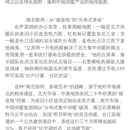
铎正以全球化视野，重构中国供暖产业的地理版图。
南北棋局：从
"
煤改电
"
到
"
分布式革命
"
在尹震铎的办公室里，挂着两幅地图：一幅是北方供
暖区的老旧小区改造热力图，红色标记覆盖东北三省；另
一幅是长江流域的湿冷城市分布图，蓝色光点沿江而下直
抵南海。"父亲用一片电热膜解决了北方集中供暖的痛点，
而我要用一套系统打通南北供暖的壁垒。"他轻点屏幕，展
示团队在武汉某社区的试点项目——石墨烯电热膜嵌入建
筑墙体，物联网控制器实时调节温度，居民通过手机APP
即可实现"分户计量、分区控温"。
这种"南北协同、多能互补"的战略，源于他对市场痛
点的精准捕捉。北方市场，中惠地热依托二十年积累的"煤
改电"经验，为老旧小区提供定制化改造方案；南方市场，
中国供暖集团则以"分布式集中供暖"破局，通过石墨烯材
料与云平台结合，实现"即开即热"的灵活供暖。在江苏南
通的一个公共建筑项目中，系统运行三个月即降低能耗
32%，客户评价"比空调舒适，比地暖节能"。