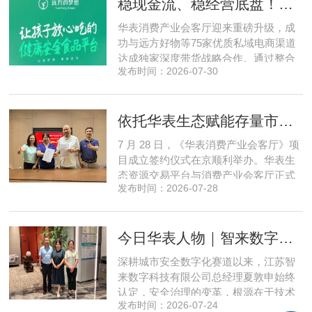
稳现金流、稳经营底盘！华表消费产业会客厅携手75家头部私域电商渠道赋能地产存量空间，打造消费产业新基建
源同步联动，以沉浸式实景打卡、全流
程实地核验、社群实时直播种草的形
华表消费产业会客厅迎来重磅升级，成
式，全方位拆解新疆优质驼奶
功与远方好物等75家优质私域电商渠道
达成独家深度带货战略合作。通过整合
发布时间：2026-07-30
全网顶尖私域资源，项目搭建起全国性
私域流通渠道网络，构筑起覆盖全域、
精准触达3000万家庭的千万级私域流量
依托华表生态赋能存量市场《华表消费产业会客厅》项目签约落地
矩阵，核心竞争力与行业影响力实现跨
越式跃升，为国内消费产业破局升级、
7 月 28 日，《华表消费产业会客厅》项
实体经济长效发展注入全新动能
目成立签约仪式在京顺利举办。华表生
态资源交易平台与消费产业会客厅正式
发布时间：2026-07-28
签署合作协议，标志着立足华表生态资
源交易平台存量生态体系的消费产业综
合服务平台全面启动建设。华表生态资
今日华表人物｜智来数字总经理夏敦申：探寻城市风险 AI 防控创新之路
源交易平台董事长吴海花，消费产业会
客厅项目核心发起人、北京文兴盛世投
深耕城市安全数字化赛道以来，江苏智
资管理有限公司总经理孙燕南
来数字科技有限公司总经理夏敦申始终
认定，安全治理的变革，根源在于技术
发布时间：2026-07-24
模式的革新。在他看来，智慧消防不只