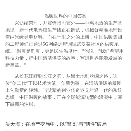
温暖世界的中国答案
采访结束时，尹震铎指向窗外——中惠地热的生产基
地里，新一代电热膜生产线正在调试，机械臂精准地铺设
着纳米级导电材料。而在千里之外的上海，中国供暖集团
的工程师们正通过5G网络远程调试武汉某社区的供暖系
统。"温度是刻度，更是民生温度计。"他说，"我们希望用
科技力量，把中国清洁供暖的故事，写进世界能源发展的
新篇章。"
从松花江畔到长江之滨，从黑土地到丝绸之路，这
位"创二代"正以技术为笔、创新为墨，在清洁供暖的版图
上勾勒新的经纬。当父辈的创业传奇遇见年轻一代的系统
思维，中国温暖的故事，正在全球能源转型的浪潮中，写
下崭新的注脚。
吴天海：在地产变局中，以"警觉"与"韧性"破局