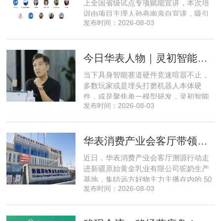
上全国省级试点专项赋能宣讲，本次培
训由项目主理人孙燕南亲自宣讲，吸引
发布时间：2026-08-03
了来自贵州、河北、北京、天津、常
州、四川、广东、无锡等多地物业方、
产业园区运营负责人参与，聚焦存量空
今日华表人物｜灵初智能CEO王启斌：押注千万级数据解锁具身智能质变
间盘活、私域变现、稳现金流搭建、试
点落地等核心内容。宣讲立足当下市场
当下具身智能赛道硬件竞速喧嚣不止，
现状，深度剖析行业双重发展困境
多数玩家或是埋头打磨机器人本体硬
件，或是聚焦单一模型研发，灵初智能
发布时间：2026-08-03
自创立之初便守住初心，以自研操作大
脑为核心，软硬一体布局多模态数据基
建，跳出同质化内卷。本期对话灵初智
华表消费产业会客厅带领私域直播团队走进新疆原始黄金乳业，溯源新疆好驼奶
能创始人王启斌，拆解其从创立第一天
便锁定灵巧操作赛道的底层逻辑，点明
近日，华表消费产业会客厅溯源行动走
数据规模才是决定行业拐点的核心
进新疆原始黄金乳业有限公司驼奶生产
基地，集结远方好物主力主播在内的 50
发布时间：2026-08-03
位头部私域主播组团深入工厂一线实地
探访溯源。本次实地溯源依托华表已达
成战略合作的 75 家优质私域电商渠道资