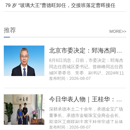
79 岁 “玻璃大王”曹德旺卸任，交接班落定曹晖接任
推荐
MORE>>
北京市委决定：郅海杰同志任西城区委书记
8月6日消息，日前，市委决定：郅海杰
同志任西城区委书记。曾林峰同志任西
城区委委员、常委、副书记。2024年11
发布时间：2026-08-07
月，郅海杰任北京市西城区委副书记，
区政府党组书记、副区长、代理区长；
而后任西城区委副书记，区政府党组书
今日华表人物｜王桂华：扎根承德守本心，三度跨界深耕本土实业新征程
记、区长。至此番履新。郅海杰，男，
汉族，1972年11月生，河南许昌人，在
深耕承德本土二十余年，承德金宝广场
职研究生，中共党员。曾任北京
董事长、承德市金银珠宝业商会会长、
双滦区工商联副主席王桂华完成了从体
发布时间：2026-08-07
制内从业者、玉石珠宝创业者，到地产