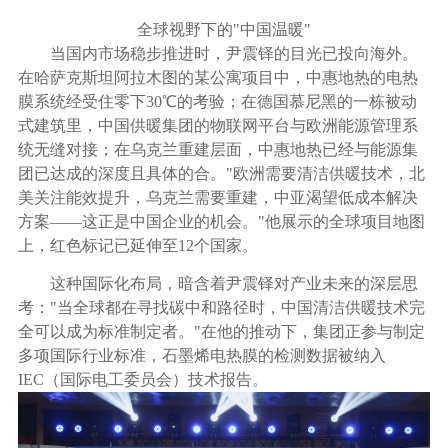
全球视野下的
"
中国温暖
"
当国内市场稳步推进时，尹震铎的目光已投向海外。
在哈萨克斯坦阿拉木图的某公寓项目中，中惠地热的电热
膜系统经受住零下30℃的考验；在德国慕尼黑的一栋被动
式建筑里，中国供暖集团的物联网平台与欧洲能源管理系
统无缝对接；在乌克兰重建层面，中惠地热已经与能源集
团已达成的深度且具体的合。"欧洲需要清洁供暖技术，北
美关注能效提升，乌克兰需要重建，中亚渴望低成本解决
方案——这正是中国企业的机会。"他展示的全球项目地图
上，红色标记已延伸至12个国家。
这种国际化布局，暗含着尹震铎对产业未来的深层思
考："当全球都在寻找碳中和路径时，中国清洁供暖技术完
全可以成为标准制定者。"在他的推动下，集团正参与制定
多项国际行业标准，石墨烯电热膜的检测数据被纳入
IEC（国际电工委员会）技术报告。