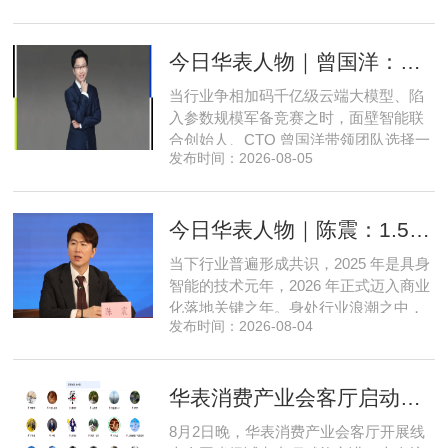
开发操盘者，再布局高端酒店、社区底
商数字化运营的三次关键跨界。在她看
今日华表人物｜曾国洋：弃参数内卷，以知识密度铸就端侧 AI 新未来
来，三四线城市创业最忌讳浮躁跟风、
急于求成，唯有守住踏实稳健的初心，
当行业争相加码千亿级云端大模型、陷
立足本地需求顺势迭代，方能穿
入参数规模军备竞赛之时，面壁智能联
合创始人、CTO 曾国洋带领团队选择一
发布时间：2026-08-05
条小众赛道：深耕端侧轻量化大模型，
把先进 AI 能力压缩装进手机、智能汽车
乃至各类小型智能硬件之中，凭借扎实
今日华表人物｜陈震：1.5 亿资金赋能，享刻解锁餐饮机器人规模化
的技术深耕与严谨的工程思维，走出国
产 AI 差异化落地之路。在曾国洋的技术
当下行业普遍形成共识，2025 年是具身
布局中，自然流畅的全模态
智能的技术元年，2026 年正式迈入商业
化落地关键之年。身处行业浪潮之中，
发布时间：2026-08-04
享刻智能创始人、CEO 陈震表示，当前
全行业都在艰难寻找适配的落地场景，
脱离真实商业需求的技术研发终究难以
华表消费产业会客厅启动全国省级试点招募，首次线上宣讲会圆满举办
长久，这也是享刻智能自创立之初便坚
守场景驱动路线的核心缘由。享刻智能
8月2日晚，华表消费产业会客厅开展线
创始人、CEO 陈震纵观当前具